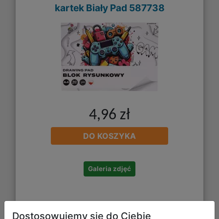
kartek Biały Pad 587738
4,96 zł
DO KOSZYKA
Galeria zdjęć
Dostosowujemy się do Ciebie