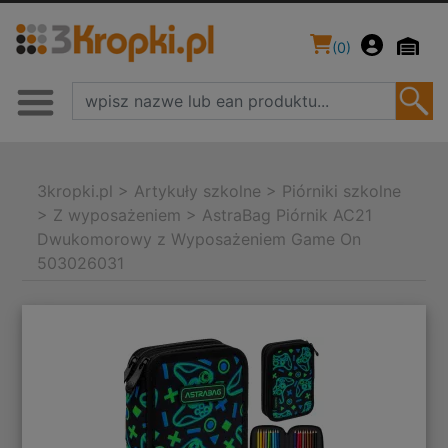
(
0
)
3kropki.pl
>
Artykuły szkolne
>
Piórniki szkolne
>
Z wyposażeniem
>
AstraBag Piórnik AC21
Dwukomorowy z Wyposażeniem Game On
503026031