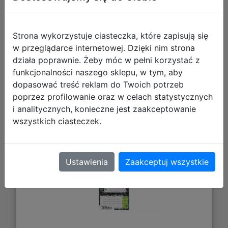
Strona wykorzystuje ciasteczka, które zapisują się
w przeglądarce internetowej. Dzięki nim strona
działa poprawnie. Żeby móc w pełni korzystać z
funkcjonalności naszego sklepu, w tym, aby
Starpak Naklejki Na Zeszyt Pixel
dopasować treść reklam do Twoich potrzeb
Game 1 Listek 6szt. 584285
poprzez profilowanie oraz w celach statystycznych
i analitycznych, konieczne jest zaakceptowanie
wszystkich ciasteczek.
Ustawienia
Zaakceptuj wszystkie