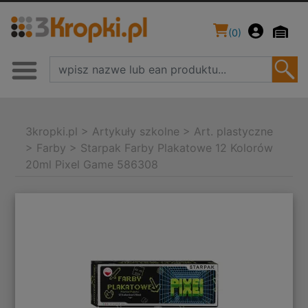
(
0
)
3kropki.pl
>
Artykuły szkolne
>
Art. plastyczne
>
Farby
>
Starpak Farby Plakatowe 12 Kolorów
20ml Pixel Game 586308