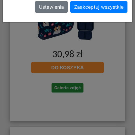
Ustawienia
Zaakceptuj wszystkie
30,98 zł
DO KOSZYKA
Galeria zdjęć