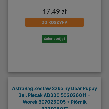
17,49 zł
DO KOSZYKA
Galeria zdjęć
AstraBag Zestaw Szkolny Dear Puppy
3el. Plecak AB300 502026011 +
Worek 507026005 + Piórnik
503026017