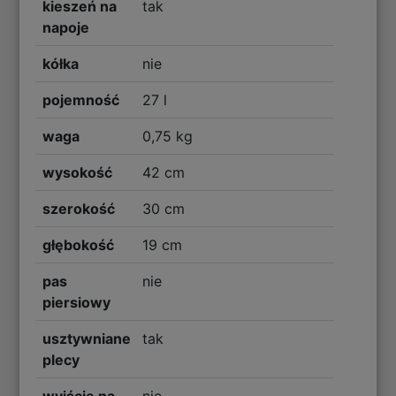
kieszeń na
tak
napoje
kółka
nie
pojemność
27 l
waga
0,75 kg
wysokość
42 cm
szerokość
30 cm
głębokość
19 cm
pas
nie
piersiowy
usztywniane
tak
plecy
wyjście na
nie