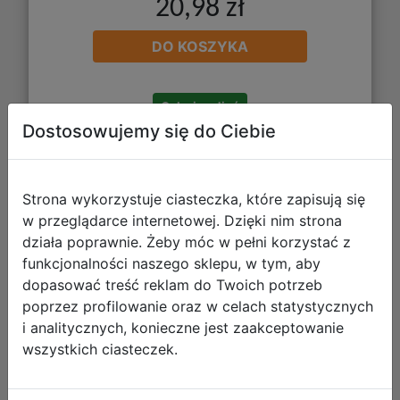
20,98 zł
DO KOSZYKA
Galeria zdjęć
Dostosowujemy się do Ciebie
Strona wykorzystuje ciasteczka, które zapisują się
w przeglądarce internetowej. Dzięki nim strona
działa poprawnie. Żeby móc w pełni korzystać z
AstraBag Piórnik AC1 Pojedynczy
funkcjonalności naszego sklepu, w tym, aby
dopasować treść reklam do Twoich potrzeb
Dwuklapkowy bez Wyposażenia Dear
poprzez profilowanie oraz w celach statystycznych
Puppy 503026014
i analitycznych, konieczne jest zaakceptowanie
wszystkich ciasteczek.