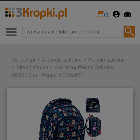
(
0
)
3kropki.pl
>
Artykuły szkolne
>
Plecaki szkolne
>
Młodzieżowe
>
AstraBag Plecak Szkolny
AB300 Dear Puppy 502026011