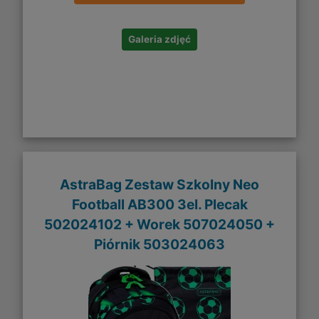
Galeria zdjęć
AstraBag Zestaw Szkolny Neo
Football AB300 3el. Plecak
502024102 + Worek 507024050 +
Piórnik 503024063