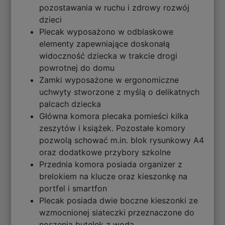
pozostawania w ruchu i zdrowy rozwój
dzieci
Plecak wyposażono w odblaskowe
elementy zapewniające doskonałą
widoczność dziecka w trakcie drogi
powrotnej do domu
Zamki wyposażone w ergonomiczne
uchwyty stworzone z myślą o delikatnych
palcach dziecka
Główna komora plecaka pomieści kilka
zeszytów i książek. Pozostałe komory
pozwolą schować m.in. blok rysunkowy A4
oraz dodatkowe przybory szkolne
Przednia komora posiada organizer z
brelokiem na klucze oraz kieszonkę na
portfel i smartfon
Plecak posiada dwie boczne kieszonki ze
wzmocnionej siateczki przeznaczone do
noszenia butelek z wodą