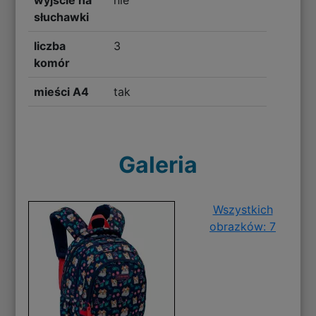
słuchawki
liczba
3
komór
mieści A4
tak
Galeria
Wszystkich
obrazków: 7