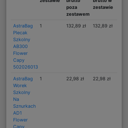
zestawie
brutto
brutto w
poza
zestawie
zestawem
AstraBag
1
132,89 zł
132,89 zł
Plecak
Szkolny
AB300
Flower
Capy
502026013
AstraBag
1
22,98 zł
22,98 zł
Worek
Szkolny
Na
Sznurkach
AD1
Flower
Capy