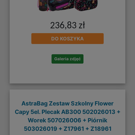
236,83 zł
DO KOSZYKA
Galeria zdjęć
AstraBag Zestaw Szkolny Flower
Capy 5el. Plecak AB300 502026013 +
Worek 507026006 + Piórnik
503026019 + Z17961 + Z18961