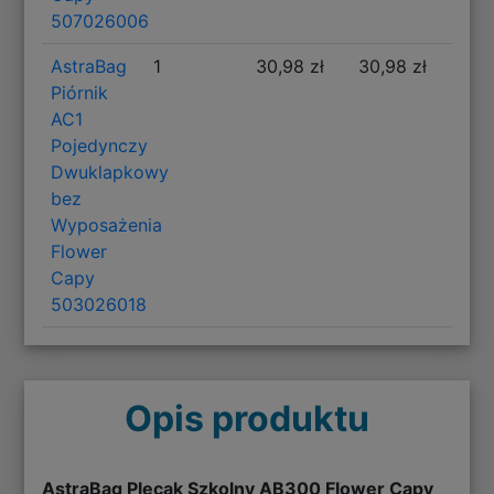
507026006
AstraBag
1
30,98 zł
30,98 zł
Piórnik
AC1
Pojedynczy
Dwuklapkowy
bez
Wyposażenia
Flower
Capy
503026018
Opis produktu
AstraBag Plecak Szkolny AB300 Flower Capy