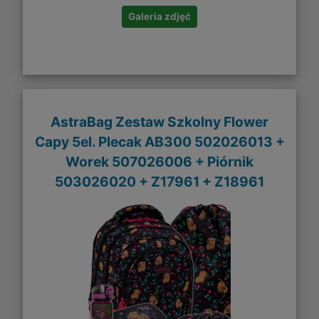
Galeria zdjęć
AstraBag Zestaw Szkolny Flower
Capy 5el. Plecak AB300 502026013 +
Worek 507026006 + Piórnik
503026020 + Z17961 + Z18961