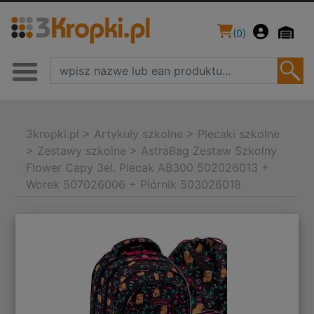
(
0
)
3kropki.pl
>
Artykuły szkolne
>
Plecaki szkolne
>
Zestawy szkolne
>
AstraBag Zestaw Szkolny
Flower Capy 3el. Plecak AB300 502026013 +
Worek 507026006 + Piórnik 503026018