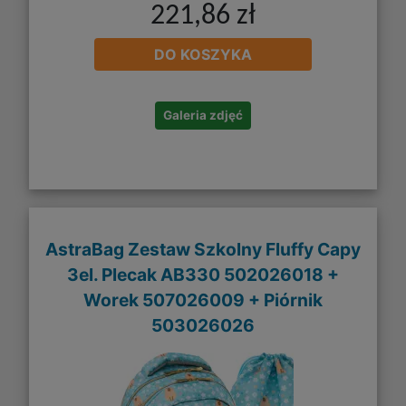
221,86 zł
DO KOSZYKA
Galeria zdjęć
AstraBag Zestaw Szkolny Fluffy Capy
3el. Plecak AB330 502026018 +
Worek 507026009 + Piórnik
503026026