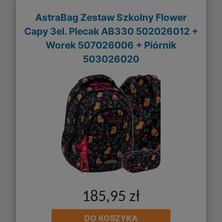
AstraBag Zestaw Szkolny Flower
Capy 3el. Plecak AB330 502026012 +
Worek 507026006 + Piórnik
503026020
185,95 zł
DO KOSZYKA