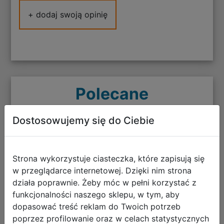
+ dodaj swoją opinię
Polecane
Dostosowujemy się do Ciebie
AstraBag Zestaw Szkolny Flower
Strona wykorzystuje ciasteczka, które zapisują się
Capy 3el. Plecak AB300 502026013
w przeglądarce internetowej. Dzięki nim strona
+ Worek 507026006 + Piórnik
działa poprawnie. Żeby móc w pełni korzystać z
funkcjonalności naszego sklepu, w tym, aby
503026019
dopasować treść reklam do Twoich potrzeb
poprzez profilowanie oraz w celach statystycznych