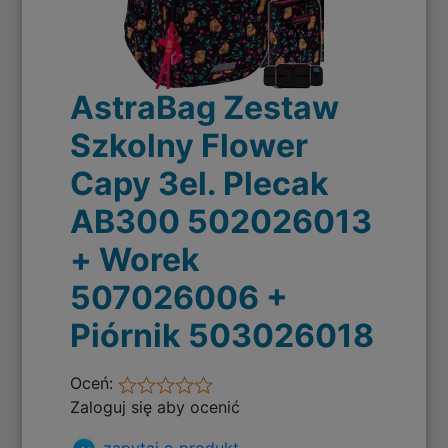
AstraBag Zestaw
Szkolny Flower
Capy 3el. Plecak
AB300 502026013
+ Worek
507026006 +
Piórnik 503026018
Oceń:
Zaloguj się aby ocenić
zapytaj o produkt