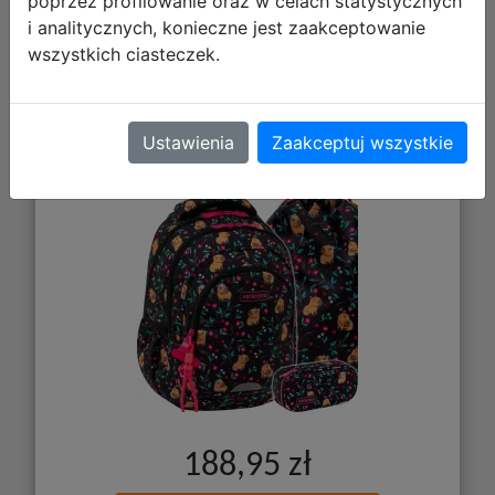
poprzez profilowanie oraz w celach statystycznych
i analitycznych, konieczne jest zaakceptowanie
wszystkich ciasteczek.
AstraBag Zestaw Szkolny Flower
Capy 3el. Plecak AB330 502026012 +
Worek 507026006 + Piórnik
Ustawienia
Zaakceptuj wszystkie
503026020
188,95 zł