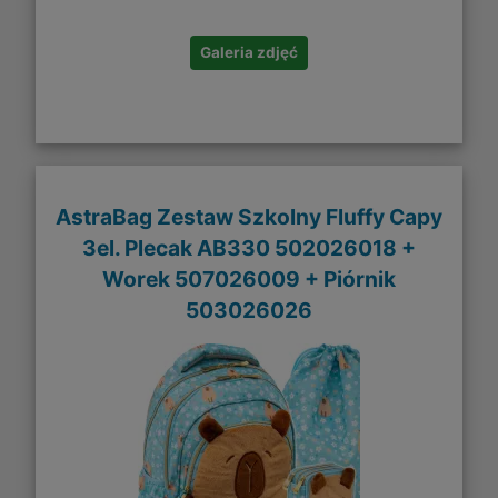
Galeria zdjęć
AstraBag Zestaw Szkolny Fluffy Capy
3el. Plecak AB330 502026018 +
Worek 507026009 + Piórnik
503026026