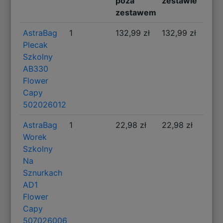
poza
zestawie
zestawem
AstraBag
1
132,99 zł
132,99 zł
Plecak
Szkolny
AB330
Flower
Capy
502026012
AstraBag
1
22,98 zł
22,98 zł
Worek
Szkolny
Na
Sznurkach
AD1
Flower
Capy
507026006