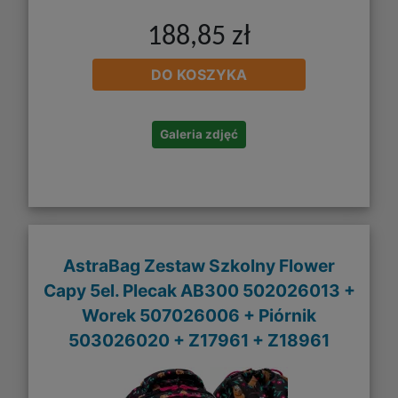
188,85 zł
DO KOSZYKA
Galeria zdjęć
AstraBag Zestaw Szkolny Flower
Capy 5el. Plecak AB300 502026013 +
Worek 507026006 + Piórnik
503026020 + Z17961 + Z18961