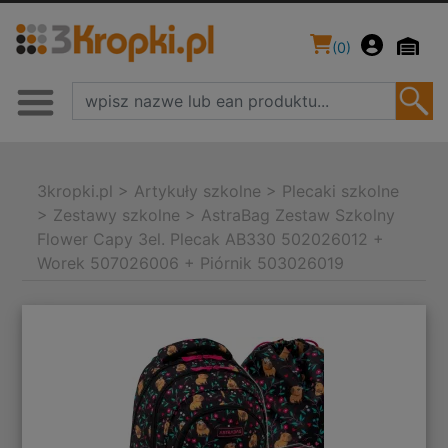
(
0
)
3kropki.pl
>
Artykuły szkolne
>
Plecaki szkolne
>
Zestawy szkolne
>
AstraBag Zestaw Szkolny
Flower Capy 3el. Plecak AB330 502026012 +
Worek 507026006 + Piórnik 503026019