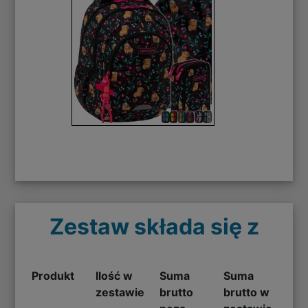
Zestaw składa się z
Produkt
Ilość w
Suma
Suma
zestawie
brutto
brutto w