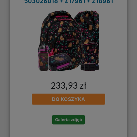
503026018 + Z17961 + Z18961
233,93 zł
DO KOSZYKA
Galeria zdjęć