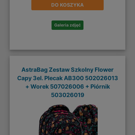
DO KOSZYKA
Galeria zdjęć
AstraBag Zestaw Szkolny Flower
Capy 3el. Plecak AB300 502026013
+ Worek 507026006 + Piórnik
503026019