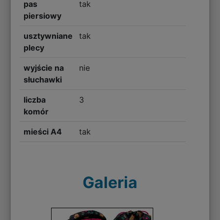
pas
tak
piersiowy
usztywniane
tak
plecy
wyjście na
nie
słuchawki
liczba
3
komór
mieści A4
tak
Galeria