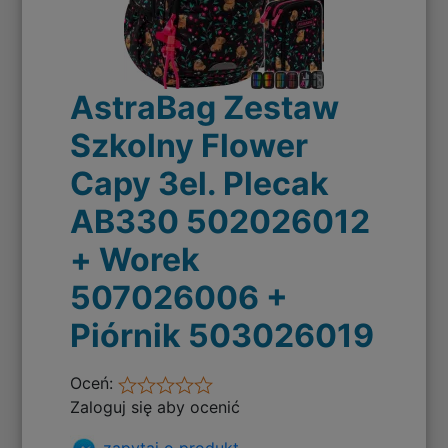
AstraBag Zestaw
Szkolny Flower
Capy 3el. Plecak
AB330 502026012
+ Worek
507026006 +
Piórnik 503026019
Oceń:
Zaloguj się aby ocenić
zapytaj o produkt