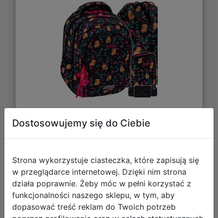
186,85 zł
Dostosowujemy się do Ciebie
DO KOSZYKA
Strona wykorzystuje ciasteczka, które zapisują się
w przeglądarce internetowej. Dzięki nim strona
Galeria zdjęć
działa poprawnie. Żeby móc w pełni korzystać z
funkcjonalności naszego sklepu, w tym, aby
dopasować treść reklam do Twoich potrzeb