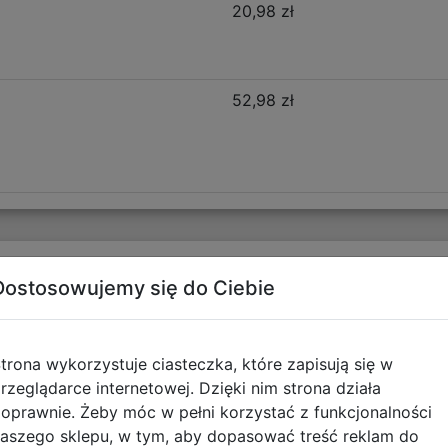
20,98 zł
52,98 zł
Opis produktu
Dostosowujemy się do Ciebie
ball 502026021
trona wykorzystuje ciasteczka, które zapisują się w
ne komory pełne praktycznych schowków. Zastosowano w 
rzeglądarce internetowej. Dzięki nim strona działa
osłup oraz zapewniającą poczucie komfortu dziecka.
oprawnie. Żeby móc w pełni korzystać z funkcjonalności
aszego sklepu, w tym, aby dopasować treść reklam do
 szkoły podstawowej.