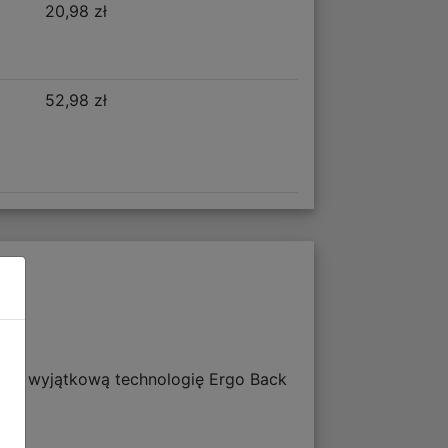
20,98 zł
52,98 zł
nim wyjątkową technologię Ergo Back