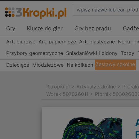
Gry
Klucze do gier
Gry bez prądu
Gadże
Art. biurowe
Art. papiernicze
Art. plastyczne
Nerki
Pi
Przybory geometryczne
Śniadaniówki i bidony
Torby
Zestawy szkolne
Dziecięce
Młodzieżowe
Na kółkach
3kropki.pl
>
Artykuły szkolne
>
Plecak
Worek 507026011 + Piórnik 50302603