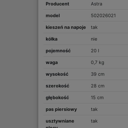
Producent
Astra
model
502026021
kieszeń na napoje
tak
kółka
nie
pojemność
20 l
waga
0,7 kg
wysokość
39 cm
szerokość
28 cm
głębokość
15 cm
pas piersiowy
tak
usztywniane
tak
plecy