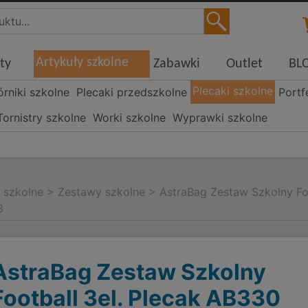
Artykuły szkolne
ty
Zabawki
Outlet
BL
Plecaki szkolne
órniki szkolne
Plecaki przedszkolne
Portf
Tornistry szkolne
Worki szkolne
Wyprawki szkolne
i szkolne
>
Zestawy szkolne
>
AstraBag Zestaw Szkolny Fo
3
AstraBag Zestaw Szkolny
Football 3el. Plecak AB330