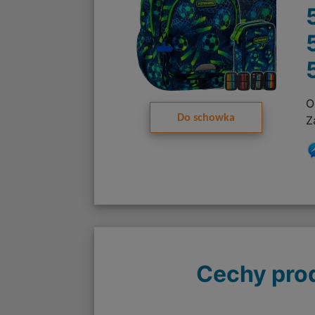
O
Do schowka
Z
Cechy pro