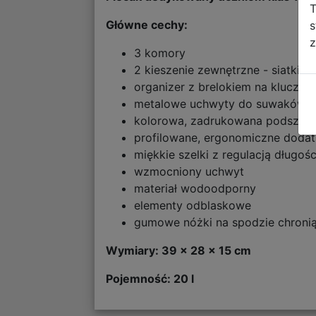
T
Główne cechy:
s
z
3 komory
2 kieszenie zewnętrzne - siatki
organizer z brelokiem na klucze 
metalowe uchwyty do suwaków
kolorowa, zadrukowana podszew
profilowane, ergonomiczne doda
miękkie szelki z regulacją długośc
wzmocniony uchwyt
materiał wodoodporny
elementy odblaskowe
gumowe nóżki na spodzie chronią
Wymiary: 39 x 28 x 15 cm
Pojemność: 20 l