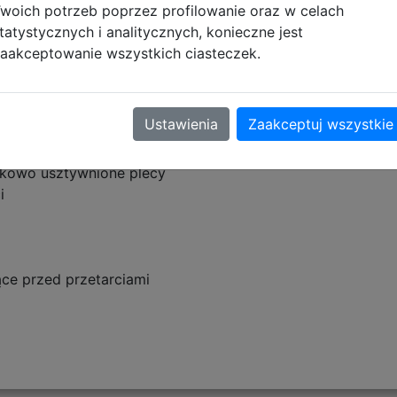
woich potrzeb poprzez profilowanie oraz w celach
tatystycznych i analitycznych, konieczne jest
aakceptowanie wszystkich ciasteczek.
w przedniej komorze
Ustawienia
Zaakceptuj wszystkie
ka
tkowo usztywnione plecy
i
ce przed przetarciami