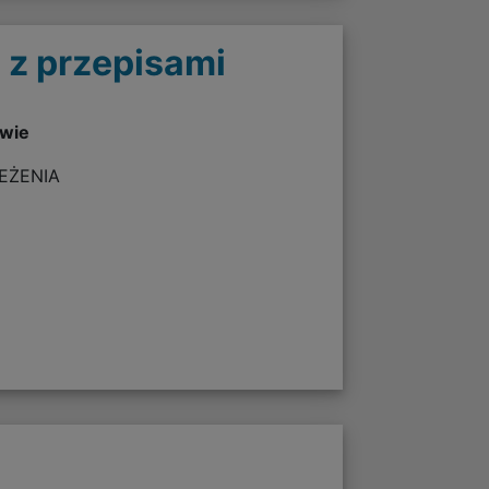
 z przepisami
twie
ZEŻENIA