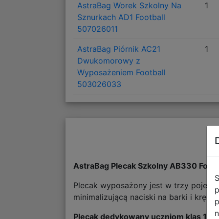
AstraBag Worek Szkolny Na
1
Sznurkach AD1 Football
507026011
AstraBag Piórnik AC21
1
Dwukomorowy z
Wyposażeniem Football
503026033
AstraBag Plecak Szkolny AB330 Foot
S
Plecak wyposażony jest w trzy pojem
p
minimalizującą naciski na barki i kręg
p
n
Plecak dedykowany uczniom klas 1-3