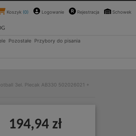
Koszyk
(
0
)
Logowanie
Rejestracja
Schowek
OG
ele
Pozostałe
Przybory do pisania
otball 3el. Plecak AB330 502026021 +
194,94 zł