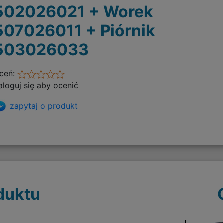
502026021 + Worek
507026011 + Piórnik
503026033
ceń:
aloguj się aby ocenić
zapytaj o produkt
duktu