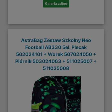
Galeria zdjęć
AstraBag Zestaw Szkolny Neo
Football AB330 5el. Plecak
502024101 + Worek 507024050 +
Piórnik 503024063 + 511025007 +
511025008