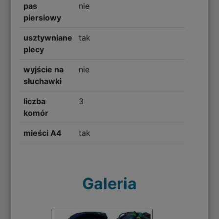
pas
nie
piersiowy
usztywniane
tak
plecy
wyjście na
nie
słuchawki
liczba
3
komór
mieści A4
tak
Galeria