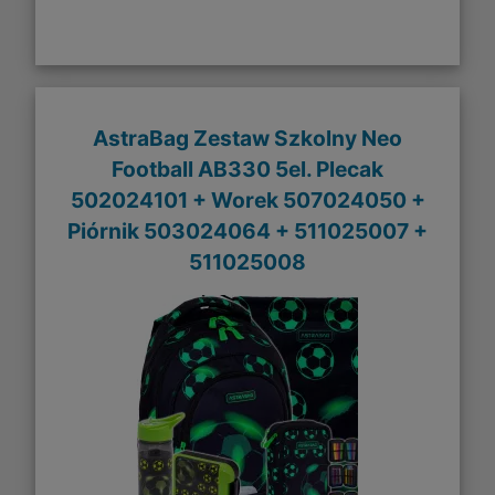
AstraBag Zestaw Szkolny Neo
Football AB330 5el. Plecak
502024101 + Worek 507024050 +
Piórnik 503024064 + 511025007 +
511025008