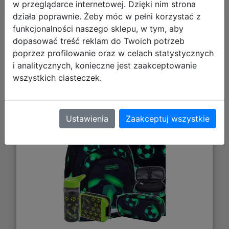
w przeglądarce internetowej. Dzięki nim strona
działa poprawnie. Żeby móc w pełni korzystać z
funkcjonalności naszego sklepu, w tym, aby
dopasować treść reklam do Twoich potrzeb
AstraBag Zestaw Szkolny Neo
poprzez profilowanie oraz w celach statystycznych
Football AB330 5el. Plecak
i analitycznych, konieczne jest zaakceptowanie
502024101 + Worek 507024050 +
wszystkich ciasteczek.
Piórnik 503024075 + 511025007 +
511025008
Ustawienia
Zaakceptuj wszystkie