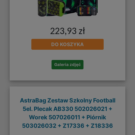
223,93 zł
DO KOSZYKA
Galeria zdjęć
AstraBag Zestaw Szkolny Football
5el. Plecak AB330 502026021 +
Worek 507026011 + Piórnik
503026032 + Z17336 + Z18336