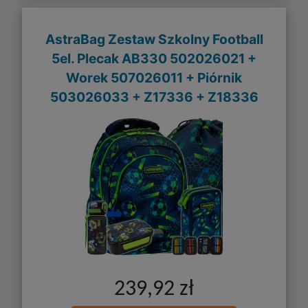
AstraBag Zestaw Szkolny Football
5el. Plecak AB330 502026021 +
Worek 507026011 + Piórnik
503026033 + Z17336 + Z18336
239,92 zł