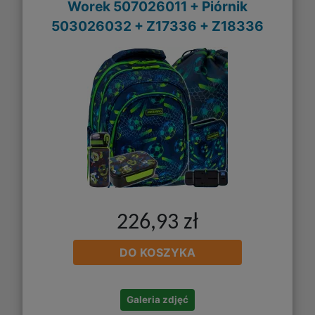
Worek 507026011 + Piórnik
503026032 + Z17336 + Z18336
226,93 zł
DO KOSZYKA
Galeria zdjęć