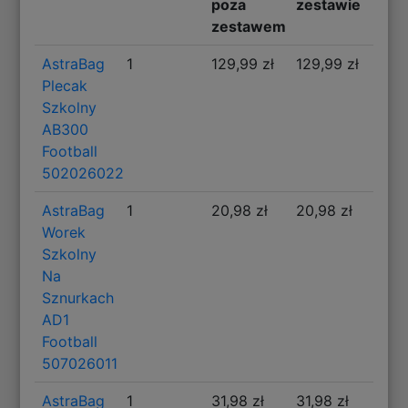
poza
zestawie
zestawem
AstraBag
1
129,99 zł
129,99 zł
Plecak
Szkolny
AB300
Football
502026022
AstraBag
1
20,98 zł
20,98 zł
Worek
Szkolny
Na
Sznurkach
AD1
Football
507026011
AstraBag
1
31,98 zł
31,98 zł