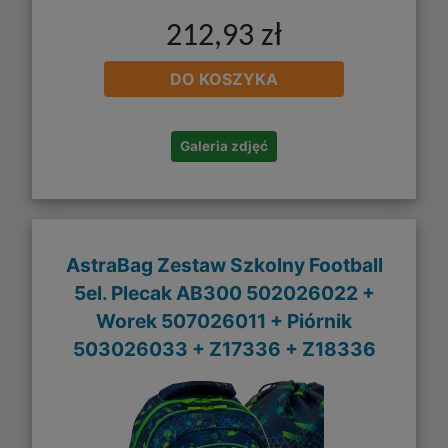
212,93 zł
DO KOSZYKA
Galeria zdjęć
AstraBag Zestaw Szkolny Football
5el. Plecak AB300 502026022 +
Worek 507026011 + Piórnik
503026033 + Z17336 + Z18336