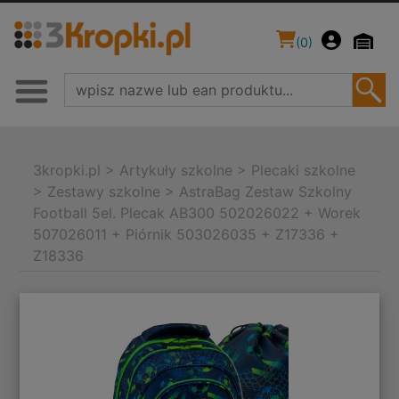
(
0
)
3kropki.pl
>
Artykuły szkolne
>
Plecaki szkolne
>
Zestawy szkolne
>
AstraBag Zestaw Szkolny
Football 5el. Plecak AB300 502026022 + Worek
507026011 + Piórnik 503026035 + Z17336 +
Z18336