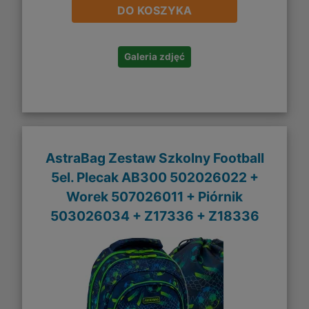
DO KOSZYKA
Galeria zdjęć
AstraBag Zestaw Szkolny Football
5el. Plecak AB300 502026022 +
Worek 507026011 + Piórnik
503026034 + Z17336 + Z18336