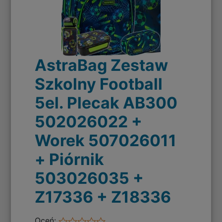
AstraBag Zestaw
Szkolny Football
5el. Plecak AB300
502026022 +
Worek 507026011
+ Piórnik
503026035 +
Z17336 + Z18336
Oceń: