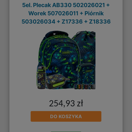
5el. Plecak AB330 502026021 +
Worek 507026011 + Piórnik
503026034 + Z17336 + Z18336
254,93 zł
DO KOSZYKA