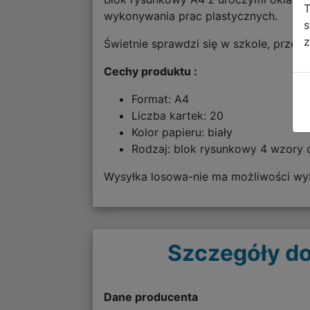
T
wykonywania prac plastycznych.
s
z
Świetnie sprawdzi się w szkole, przed
Cechy produktu :
Format: A4
Liczba kartek: 20
Kolor papieru: biały
Rodzaj: blok rysunkowy 4 wzory 
Wysyłka losowa-nie ma możliwości wyb
Szczegóły do
Dane producenta