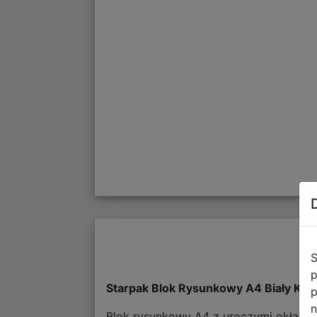
S
p
Starpak Blok Rysunkowy A4 Biały Kaw
p
n
Blok rysunkowy A4 z uroczymi okładka