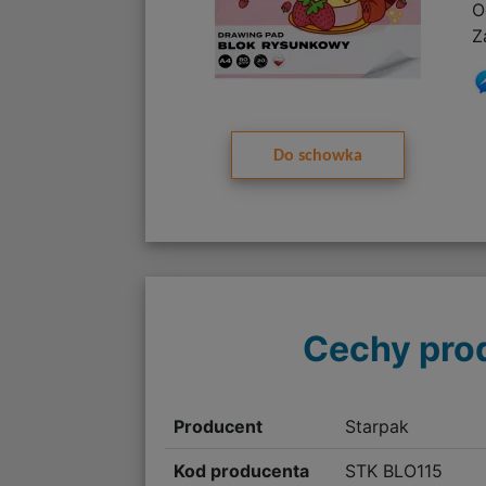
O
Z
Do schowka
Cechy pro
Producent
Starpak
Kod producenta
STK BLO115