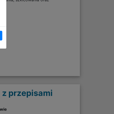
 z przepisami
twie