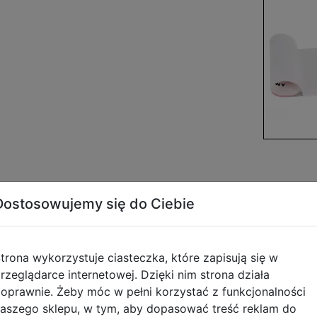
Dostosowujemy się do Ciebie
Opis produktu
trona wykorzystuje ciasteczka, które zapisują się w
rzeglądarce internetowej. Dzięki nim strona działa
aii 1szt 592247
oprawnie. Żeby móc w pełni korzystać z funkcjonalności
aszego sklepu, w tym, aby dopasować treść reklam do
mi w stylu Kawaii to doskonały wybór do codziennego rys