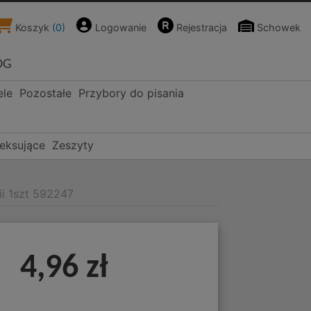
Koszyk
(
0
)
Logowanie
Rejestracja
Schowek
OG
ele
Pozostałe
Przybory do pisania
deksujące
Zeszyty
ii 1szt 592247
4,96 zł