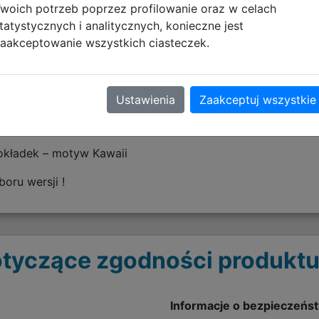
woich potrzeb poprzez profilowanie oraz w celach
tatystycznych i analitycznych, konieczne jest
aakceptowanie wszystkich ciasteczek.
szkolu, na zajęciach artystycznych oraz w domu.
Ustawienia
Zaakceptuj wszystkie
okładek – motyw Kawaii
oru wersji !
tyczące zgodności produktu
Informacje o bezpieczeńs