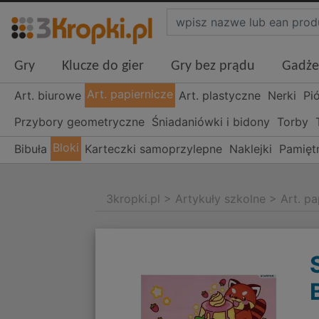
Gry
Klucze do gier
Gry bez prądu
Gadże
Art. papiernicze
Art. biurowe
Art. plastyczne
Nerki
Pi
Przybory geometryczne
Śniadaniówki i bidony
Torby
Bloki
Bibuła
Karteczki samoprzylepne
Naklejki
Pamiętn
3kropki.pl
>
Artykuły szkolne
>
Art. pa