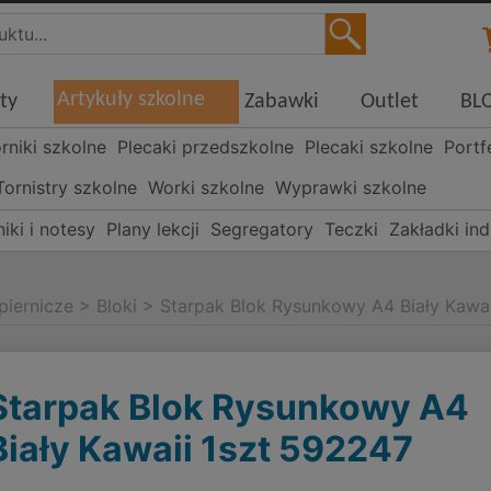
Artykuły szkolne
ty
Zabawki
Outlet
BL
órniki szkolne
Plecaki przedszkolne
Plecaki szkolne
Portf
Tornistry szkolne
Worki szkolne
Wyprawki szkolne
iki i notesy
Plany lekcji
Segregatory
Teczki
Zakładki in
piernicze
>
Bloki
>
Starpak Blok Rysunkowy A4 Biały Kawa
Starpak Blok Rysunkowy A4
Biały Kawaii 1szt 592247