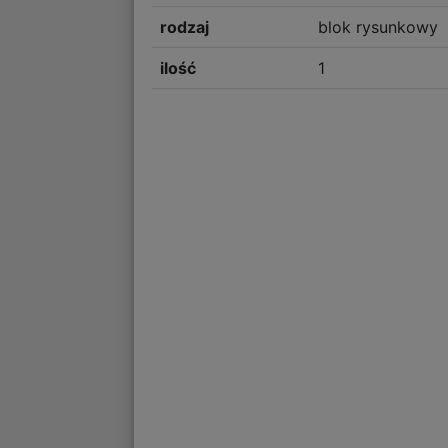
rodzaj
blok rysunkowy
ilość
1