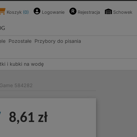
Koszyk
(
0
)
Logowanie
Rejestracja
Schowek
OG
ele
Pozostałe
Przybory do pisania
tki i kubki na wodę
el Game 584282
w
8,61 zł