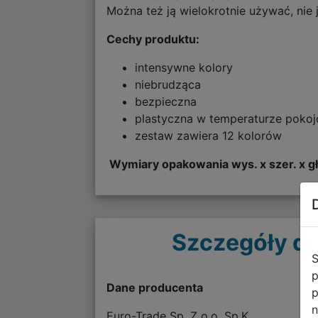
Można też ją wielokrotnie używać, ni
Cechy produktu:
intensywne kolory
niebrudząca
bezpieczna
plastyczna w temperaturze poko
zestaw zawiera 12 kolorów
Wymiary opakowania wys. x szer. x g
Szczegóły do
S
p
Dane producenta
p
n
Euro-Trade Sp. Z o.o. Sp.K.