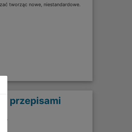
szać tworząc nowe, niestandardowe.
 z przepisami
twie
enia