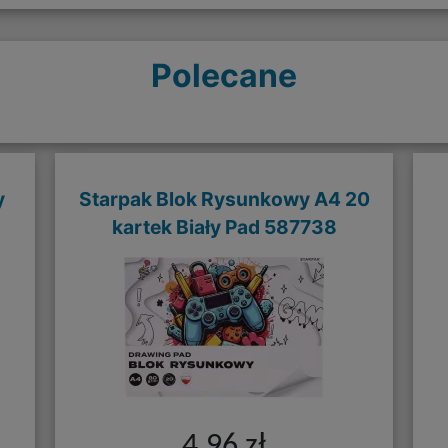
Polecane
y
Starpak Blok Rysunkowy A4 20
kartek Biały Pad 587738
4,96 zł