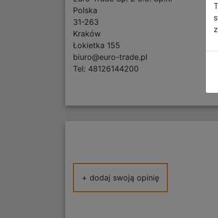
T
Polska
s
31-263
z
Kraków
Łokietka 155
biuro@euro-trade.pl
Tel: 48126144200
+ dodaj swoją opinię