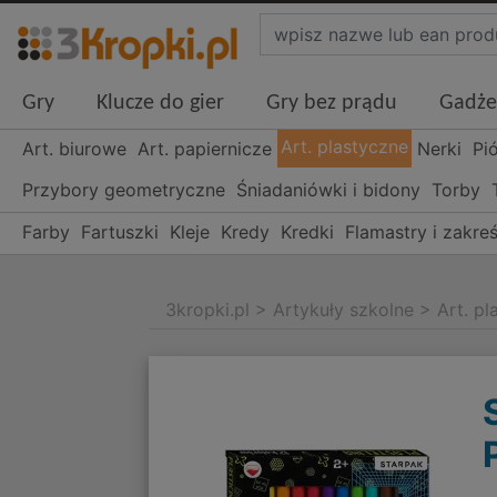
Gry
Klucze do gier
Gry bez prądu
Gadże
Art. plastyczne
Art. biurowe
Art. papiernicze
Nerki
Pi
Przybory geometryczne
Śniadaniówki i bidony
Torby
Farby
Fartuszki
Kleje
Kredy
Kredki
Flamastry i zakre
3kropki.pl
>
Artykuły szkolne
>
Art. p