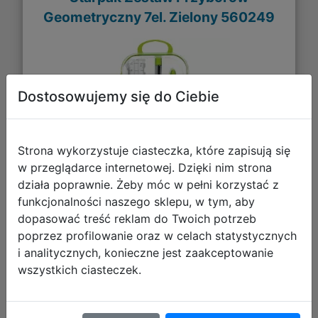
Geometryczny 7el. Zielony 560249
Dostosowujemy się do Ciebie
Strona wykorzystuje ciasteczka, które zapisują się
w przeglądarce internetowej. Dzięki nim strona
działa poprawnie. Żeby móc w pełni korzystać z
funkcjonalności naszego sklepu, w tym, aby
17,56 zł
dopasować treść reklam do Twoich potrzeb
poprzez profilowanie oraz w celach statystycznych
DO KOSZYKA
i analitycznych, konieczne jest zaakceptowanie
wszystkich ciasteczek.
Galeria zdjęć