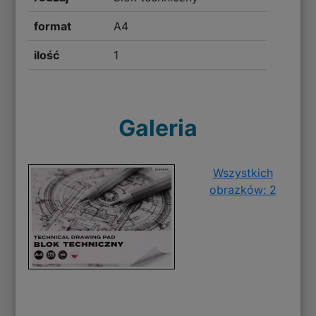
format
A4
ilość
1
Galeria
Wszystkich
obrazków: 2