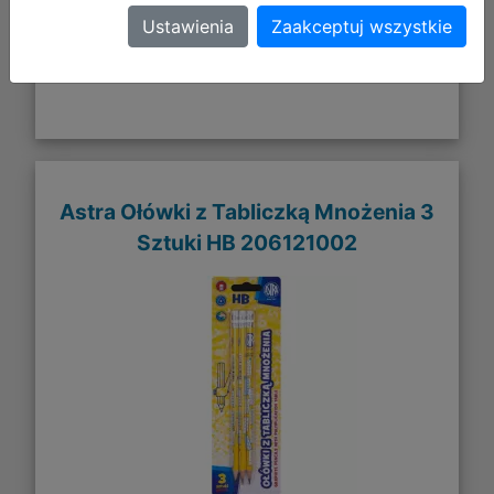
Ustawienia
Zaakceptuj wszystkie
Astra Ołówki z Tabliczką Mnożenia 3
Sztuki HB 206121002