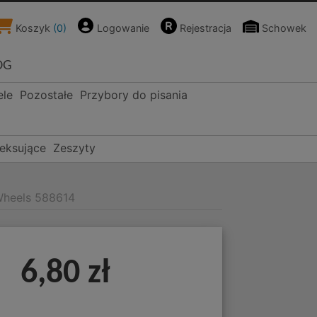
Koszyk
(
0
)
Logowanie
Rejestracja
Schowek
OG
ele
Pozostałe
Przybory do pisania
deksujące
Zeszyty
 Wheels 588614
6,80 zł