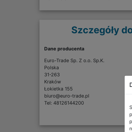
Szczegóły do
Dane producenta
Euro-Trade Sp. Z o.o. Sp.K.
Polska
31-263
Kraków
Łokietka 155
biuro@euro-trade.pl
Tel: 48126144200
S
p
p
n