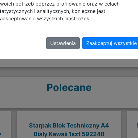
woich potrzeb poprzez profilowanie oraz w celach
Opinie o produkcie
tatystycznych i analitycznych, konieczne jest
aakceptowanie wszystkich ciasteczek.
Ustawienia
Zaakceptuj wszystkie
Polecane
Starpak Blok Techniczny A4
0
Biały Kawaii 1szt 592248