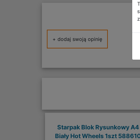
T
s
z
+ dodaj swoją opinię
Starpak Blok Rysunkowy A4
Biały Hot Wheels 1szt 58861