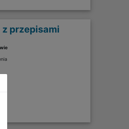
 z przepisami
twie
enia