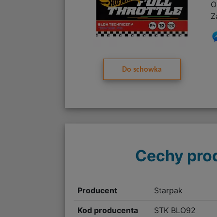
O
Z
Do schowka
Cechy pro
Producent
Starpak
Kod producenta
STK BLO92