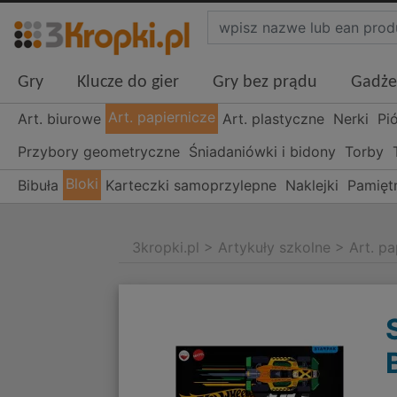
Gry
Klucze do gier
Gry bez prądu
Gadże
Art. papiernicze
Art. biurowe
Art. plastyczne
Nerki
Pi
Przybory geometryczne
Śniadaniówki i bidony
Torby
Bloki
Bibuła
Karteczki samoprzylepne
Naklejki
Pamiętn
3kropki.pl
>
Artykuły szkolne
>
Art. pa