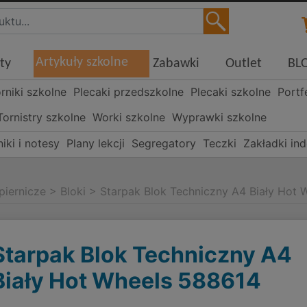
Artykuły szkolne
ty
Zabawki
Outlet
BL
órniki szkolne
Plecaki przedszkolne
Plecaki szkolne
Portf
Tornistry szkolne
Worki szkolne
Wyprawki szkolne
iki i notesy
Plany lekcji
Segregatory
Teczki
Zakładki in
piernicze
>
Bloki
>
Starpak Blok Techniczny A4 Biały Hot
Starpak Blok Techniczny A4
Biały Hot Wheels 588614