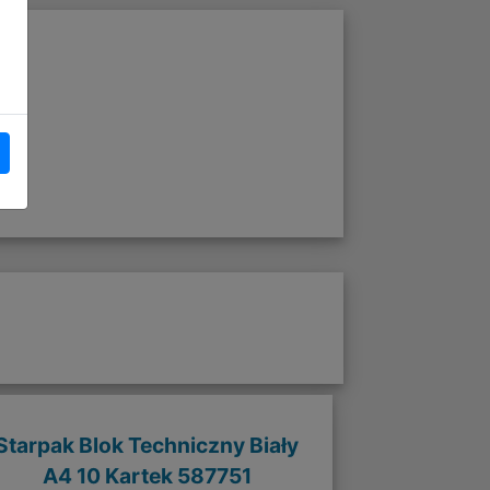
Starpak Blok Techniczny Biały
A4 10 Kartek 587751