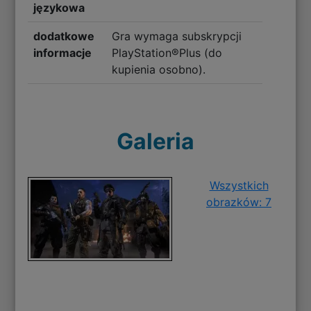
językowa
dodatkowe
Gra wymaga subskrypcji
informacje
PlayStation®Plus (do
kupienia osobno).
Galeria
Wszystkich
obrazków: 7