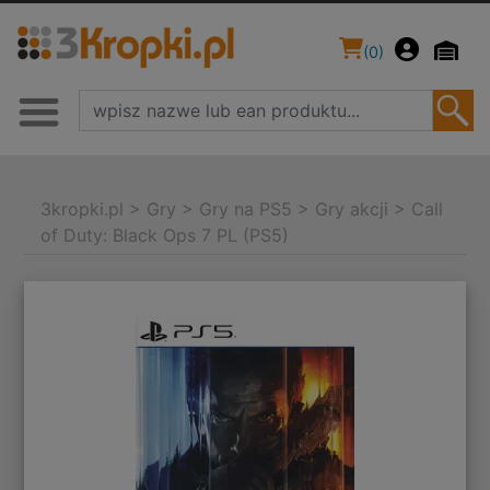
(
0
)
3kropki.pl
>
Gry
>
Gry na PS5
>
Gry akcji
>
Call
of Duty: Black Ops 7 PL (PS5)