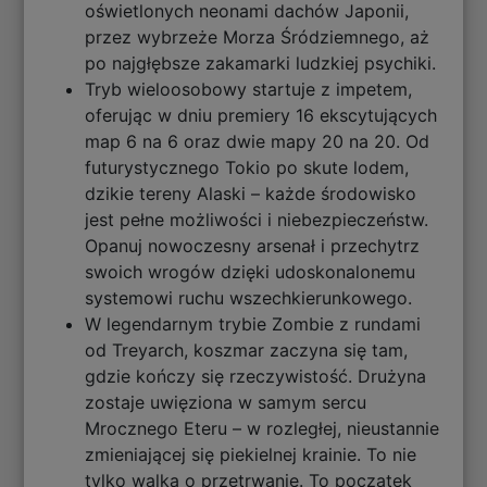
oświetlonych neonami dachów Japonii,
przez wybrzeże Morza Śródziemnego, aż
po najgłębsze zakamarki ludzkiej psychiki.
Tryb wieloosobowy startuje z impetem,
oferując w dniu premiery 16 ekscytujących
map 6 na 6 oraz dwie mapy 20 na 20. Od
futurystycznego Tokio po skute lodem,
dzikie tereny Alaski – każde środowisko
jest pełne możliwości i niebezpieczeństw.
Opanuj nowoczesny arsenał i przechytrz
swoich wrogów dzięki udoskonalonemu
systemowi ruchu wszechkierunkowego.
W legendarnym trybie Zombie z rundami
od Treyarch, koszmar zaczyna się tam,
gdzie kończy się rzeczywistość. Drużyna
zostaje uwięziona w samym sercu
Mrocznego Eteru – w rozległej, nieustannie
zmieniającej się piekielnej krainie. To nie
tylko walka o przetrwanie. To początek