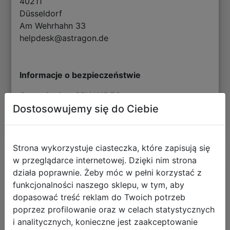
40211
Düsseldorf
Am Wehrhahn 33
helpdesk@astragon.de
Informacje o bezpieczeństwie
Ostrzeżenia - GRY WIDEO
Dostosowujemy się do Ciebie
pobierz plik
Strona wykorzystuje ciasteczka, które zapisują się
w przeglądarce internetowej. Dzięki nim strona
Opinie o produkcie
działa poprawnie. Żeby móc w pełni korzystać z
funkcjonalności naszego sklepu, w tym, aby
dopasować treść reklam do Twoich potrzeb
poprzez profilowanie oraz w celach statystycznych
+ dodaj swoją opinię
i analitycznych, konieczne jest zaakceptowanie