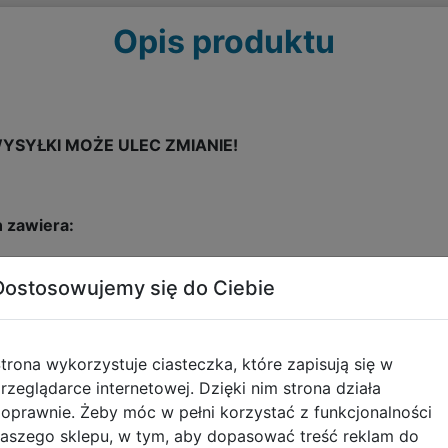
Opis produktu
YSYŁKI MOŻE ULEC ZMIANIE!
 zawiera:
Dostosowujemy się do Ciebie
a steelbook
trona wykorzystuje ciasteczka, które zapisują się w
rzeglądarce internetowej. Dzięki nim strona działa
oprawnie. Żeby móc w pełni korzystać z funkcjonalności
aszego sklepu, w tym, aby dopasować treść reklam do
lnego Biura Kontroli (FBC), Dylan Faden pojawia się w zni