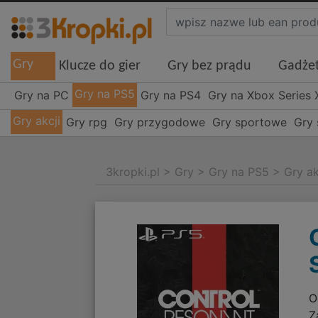
Gry
Klucze do gier
Gry bez prądu
Gadże
Gry na PS5
Gry na PC
Gry na PS4
Gry na Xbox Series 
Gry akcji
Gry rpg
Gry przygodowe
Gry sportowe
Gry 
3kropki.pl
>
Gry
>
Gry na PS5
>
Gry ak
O
Z