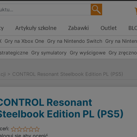
ty
Artykuły szkolne
Zabawki
Outlet
BL
X
Gry na Xbox One
Gry na Nintendo Switch
Gry na Ninte
strategiczne
Gry symulatory
Gry wyścigowe
Gry zręczn
cji
>
CONTROL Resonant Steelbook Edition PL (PS5)
CONTROL Resonant
Steelbook Edition PL (PS5)
ceń:
aloguj się aby ocenić