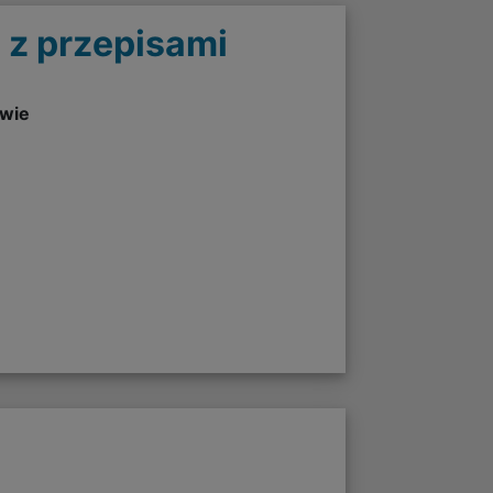
 z przepisami
twie