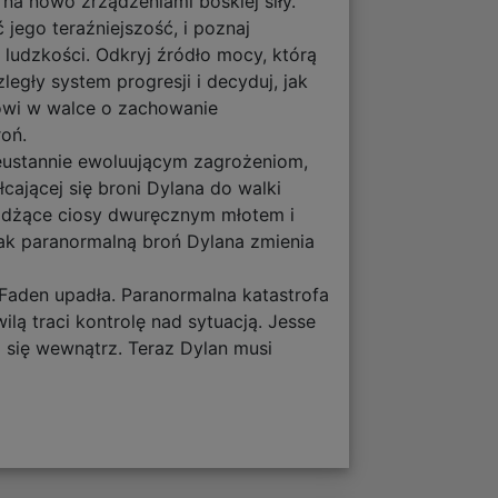
na nowo zrządzeniami boskiej siły.
ego teraźniejszość, i poznaj
udzkości. Odkryj źródło mocy, którą
egły system progresji i decyduj, jak
nowi w walce o zachowanie
oń.
ustannie ewoluującym zagrożeniom,
ającej się broni Dylana do walki
ażdżące ciosy dwuręcznym młotem i
jak paranormalną broń Dylana zmienia
den upadła. Paranormalna katastrofa
ilą traci kontrolę nad sytuacją. Jesse
o się wewnątrz. Teraz Dylan musi