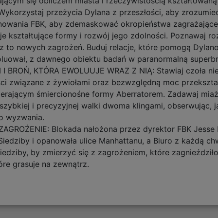
ającym się obliczem miasta i rzeczywistością kształtowaną 
zystaj przeżycia Dylana z przeszłości, aby zrozumieć j
owania FBK, aby zdemaskować okropieństwa zagrażające l
 kształtujące formy i rozwój jego zdolności. Poznawaj rozl
raz to nowych zagrożeń. Buduj relacje, które pomogą Dyla
luował, z dawnego obiektu badań w paranormalną superbr
I BROŃ, KTÓRA EWOLUUJE WRAZ Z NIĄ: Stawiaj czoła nie
ci związane z żywiołami oraz bezwzględną moc przekształc
bierającym śmiercionośne formy Aberratorem. Zadawaj mi
zybkiej i precyzyjnej walki dwoma klingami, obserwując, 
o wyzwania.
OŻENIE: Blokada nałożona przez dyrektor FBK Jesse Fa
Siedziby i opanowała ulice Manhattanu, a Biuro z każdą chw
iedziby, by zmierzyć się z zagrożeniem, które zagnieździł
re grasuje na zewnątrz.