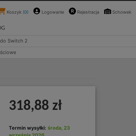
Koszyk
(
0
)
Logowanie
Rejestracja
Schowek
OG
ndo Switch 2
ościowe
318,88 zł
Termin wysyłki:
środa, 23
września 2026