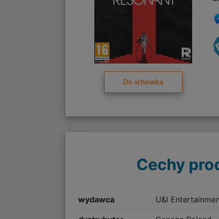
Do schowka
Cechy pro
wydawca
U&I Entertainmen