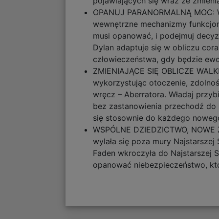
pojawiających się wraz ze zmieni
OPANUJ PARANORMALNĄ MOC: Wykor
wewnętrzne mechanizmy funkcjon
musi opanować, i podejmuj decyzje
Dylan adaptuje się w obliczu co
człowieczeństwa, gdy będzie ewo
ZMIENIAJĄCE SIĘ OBLICZE WALKI 
wykorzystując otoczenie, zdolnoś
wręcz – Aberratora. Władaj przy
bez zastanowienia przechodź do s
się stosownie do każdego noweg
WSPÓLNE DZIEDZICTWO, NOWE ZAGR
wylała się poza mury Najstarszej 
Faden wkroczyła do Najstarszej S
opanować niebezpieczeństwo, któ