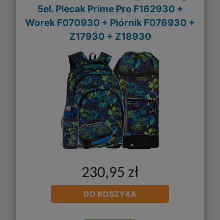
5el. Plecak Prime Pro F162930 +
Worek F070930 + Piórnik F076930 +
Z17930 + Z18930
230,95 zł
DO KOSZYKA