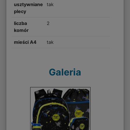
usztywniane
tak
plecy
liczba
2
komór
mieści A4
tak
Galeria