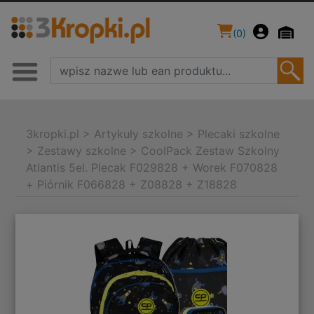
(
0
)
3kropki.pl
>
Artykuły szkolne
>
Plecaki szkolne
>
Zestawy szkolne
>
CoolPack Zestaw Szkolny
Atlantis 5el. Plecak F029828 + Worek F070828
+ Piórnik F066828 + Z08828 + Z18828