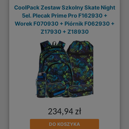
CoolPack Zestaw Szkolny Skate Night
5el. Plecak Prime Pro F162930 +
Worek F070930 + Piórnik F062930 +
Z17930 + Z18930
234,94 zł
DO KOSZYKA