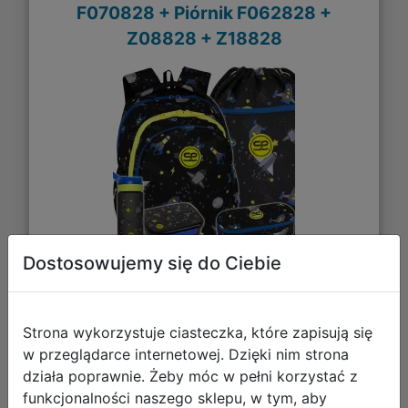
F070828 + Piórnik F062828 +
Z08828 + Z18828
Dostosowujemy się do Ciebie
234,44 zł
DO KOSZYKA
Strona wykorzystuje ciasteczka, które zapisują się
w przeglądarce internetowej. Dzięki nim strona
działa poprawnie. Żeby móc w pełni korzystać z
Galeria zdjęć
funkcjonalności naszego sklepu, w tym, aby