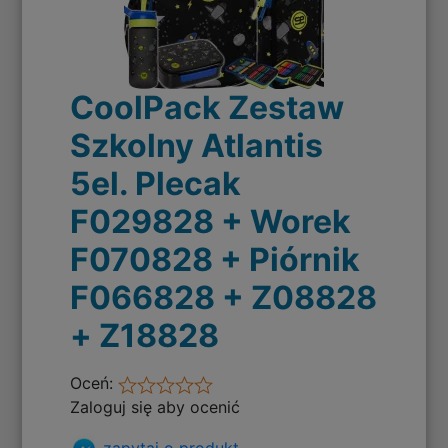
CoolPack Zestaw
Szkolny Atlantis
5el. Plecak
F029828 + Worek
F070828 + Piórnik
F066828 + Z08828
+ Z18828
Oceń:
Zaloguj się aby ocenić
zapytaj o produkt