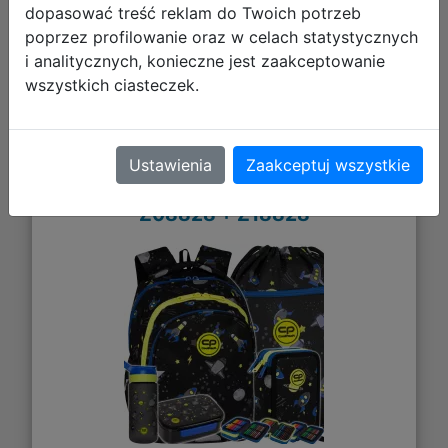
dopasować treść reklam do Twoich potrzeb
poprzez profilowanie oraz w celach statystycznych
i analitycznych, konieczne jest zaakceptowanie
wszystkich ciasteczek.
CoolPack Zestaw Szkolny Atlantis
5el. Plecak F029828 + Worek
Ustawienia
Zaakceptuj wszystkie
F070828 + Piórnik F067828 +
Z08828 + Z18828