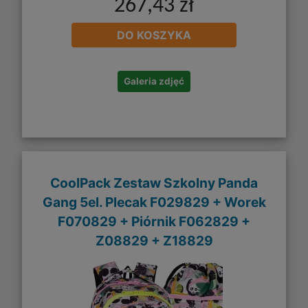
267,43 zł
DO KOSZYKA
Galeria zdjęć
CoolPack Zestaw Szkolny Panda
Gang 5el. Plecak F029829 + Worek
F070829 + Piórnik F062829 +
Z08829 + Z18829