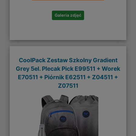
Galeria zdjęć
CoolPack Zestaw Szkolny Gradient
Grey 5el. Plecak Pick E99511 + Worek
E70511 + Piórnik E62511 + Z04511 +
Z07511