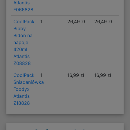
Atlantis
F066828
CoolPack
1
26,49 zł
26,49 zł
Bibby
Bidon na
napoje
420ml
Atlantis
Z08828
CoolPack
1
16,99 zł
16,99 zł
Śniadaniówka
Foodyx
Atlantis
Z18828