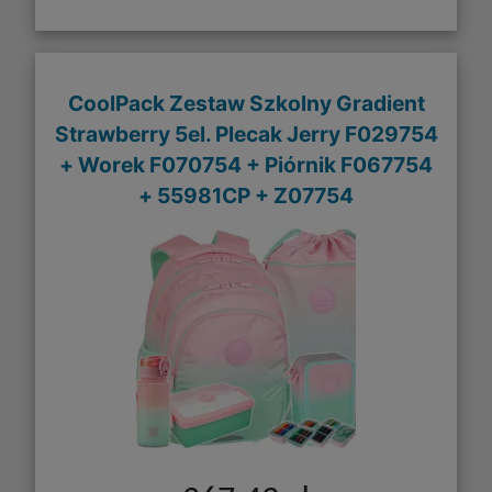
CoolPack Zestaw Szkolny Gradient
Strawberry 5el. Plecak Jerry F029754
+ Worek F070754 + Piórnik F067754
+ 55981CP + Z07754