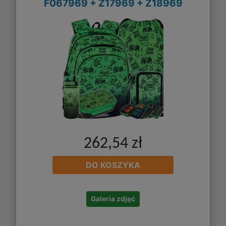
F067969 + Z17969 + Z18969
262,54 zł
DO KOSZYKA
Galeria zdjęć