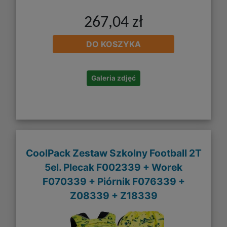
267,04 zł
DO KOSZYKA
Galeria zdjęć
CoolPack Zestaw Szkolny Football 2T
5el. Plecak F002339 + Worek
F070339 + Piórnik F076339 +
Z08339 + Z18339