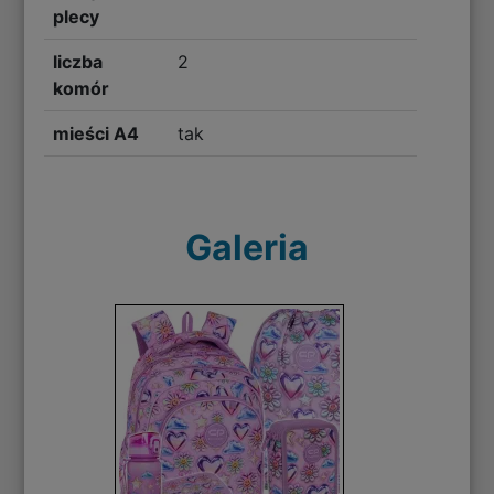
plecy
liczba
2
komór
mieści A4
tak
Galeria