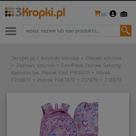
(
0
)
3kropki.pl
>
Artykuły szkolne
>
Plecaki szkolne
>
Zestawy szkolne
>
CoolPack Zestaw Szkolny
Balloons 5el. Plecak Fast F163970 + Worek
F159970 + Piórnik F067970 + Z17970 + Z18970