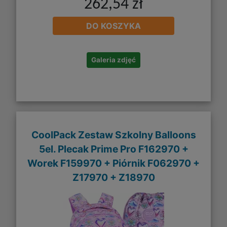
262,54 zł
DO KOSZYKA
Galeria zdjęć
CoolPack Zestaw Szkolny Balloons
5el. Plecak Prime Pro F162970 +
Worek F159970 + Piórnik F062970 +
Z17970 + Z18970