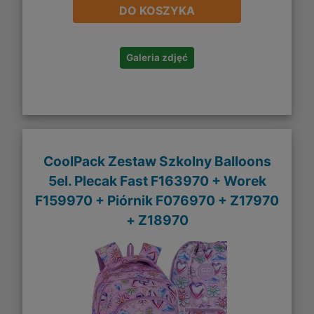
DO KOSZYKA
Galeria zdjęć
CoolPack Zestaw Szkolny Balloons
5el. Plecak Fast F163970 + Worek
F159970 + Piórnik F076970 + Z17970
+ Z18970