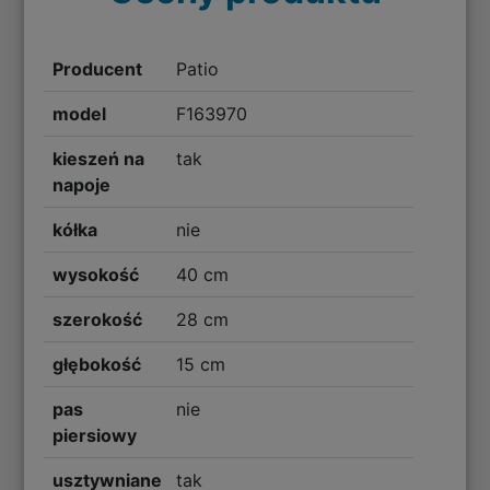
Producent
Patio
model
F163970
kieszeń na
tak
napoje
kółka
nie
wysokość
40 cm
szerokość
28 cm
głębokość
15 cm
pas
nie
piersiowy
usztywniane
tak