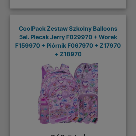
CoolPack Zestaw Szkolny Balloons
5el. Plecak Jerry F029970 + Worek
F159970 + Piórnik F067970 + Z17970
+ Z18970