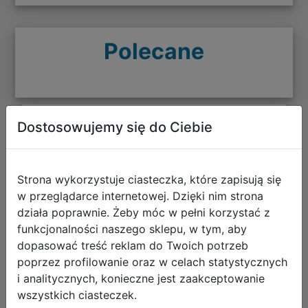
Polecane
Dostosowujemy się do Ciebie
CoolPack Zestaw Szkolny Balloons
5el. Plecak Prime Pro F162970 +
Worek F159970 + Piórnik F076970 +
Strona wykorzystuje ciasteczka, które zapisują się
Z17970 + Z18970
w przeglądarce internetowej. Dzięki nim strona
działa poprawnie. Żeby móc w pełni korzystać z
funkcjonalności naszego sklepu, w tym, aby
dopasować treść reklam do Twoich potrzeb
poprzez profilowanie oraz w celach statystycznych
i analitycznych, konieczne jest zaakceptowanie
wszystkich ciasteczek.