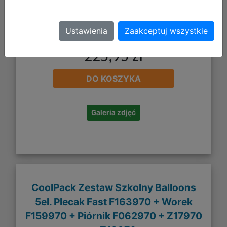
Ustawienia
Zaakceptuj wszystkie
225,95 zł
DO KOSZYKA
Galeria zdjęć
CoolPack Zestaw Szkolny Balloons
5el. Plecak Fast F163970 + Worek
F159970 + Piórnik F062970 + Z17970