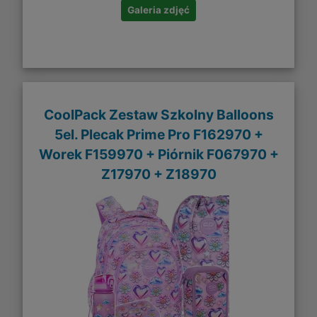
Galeria zdjęć
CoolPack Zestaw Szkolny Balloons
5el. Plecak Prime Pro F162970 +
Worek F159970 + Piórnik F067970 +
Z17970 + Z18970