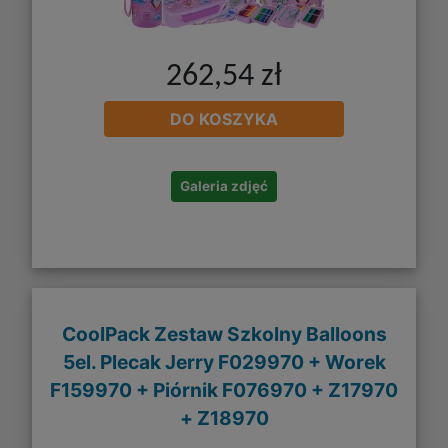
262,54 zł
DO KOSZYKA
Galeria zdjęć
CoolPack Zestaw Szkolny Balloons
5el. Plecak Jerry F029970 + Worek
F159970 + Piórnik F076970 + Z17970
+ Z18970