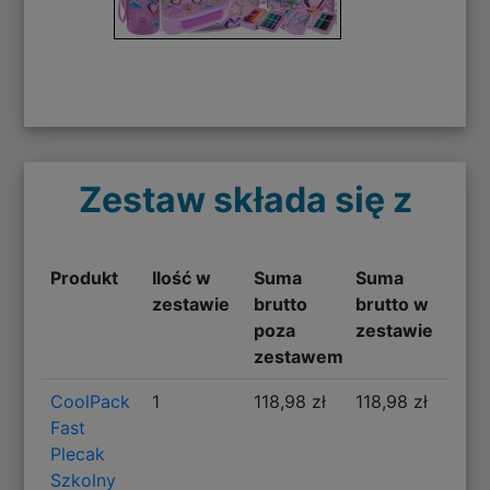
Zestaw składa się z
Produkt
Ilość w
Suma
Suma
zestawie
brutto
brutto w
poza
zestawie
zestawem
CoolPack
1
118,98 zł
118,98 zł
Fast
Plecak
Szkolny