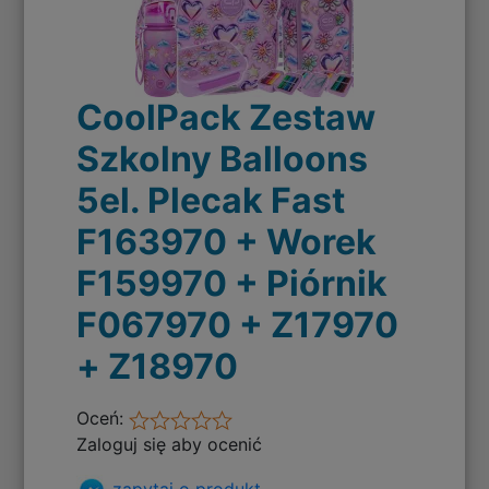
CoolPack Zestaw
Szkolny Balloons
5el. Plecak Fast
F163970 + Worek
F159970 + Piórnik
F067970 + Z17970
+ Z18970
Oceń:
Zaloguj się aby ocenić
zapytaj o produkt