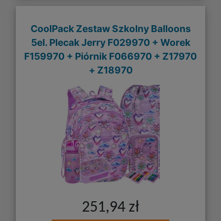
CoolPack Zestaw Szkolny Balloons
5el. Plecak Jerry F029970 + Worek
F159970 + Piórnik F066970 + Z17970
+ Z18970
251,94 zł