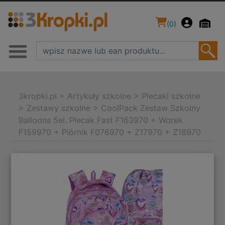
(
0
)
3kropki.pl
>
Artykuły szkolne
>
Plecaki szkolne
>
Zestawy szkolne
>
CoolPack Zestaw Szkolny
Balloons 5el. Plecak Fast F163970 + Worek
F159970 + Piórnik F076970 + Z17970 + Z18970