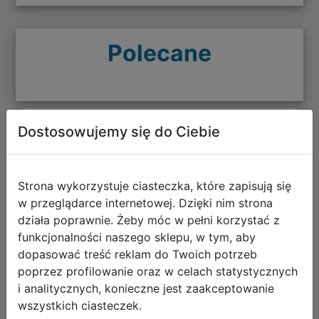
Polecane
Dostosowujemy się do Ciebie
CoolPack Zestaw Szkolny Balloons
5el. Plecak Prime Pro F162970 +
Worek F159970 + Piórnik F066970 +
Strona wykorzystuje ciasteczka, które zapisują się
Z17970 + Z18970
w przeglądarce internetowej. Dzięki nim strona
działa poprawnie. Żeby móc w pełni korzystać z
funkcjonalności naszego sklepu, w tym, aby
dopasować treść reklam do Twoich potrzeb
poprzez profilowanie oraz w celach statystycznych
i analitycznych, konieczne jest zaakceptowanie
wszystkich ciasteczek.