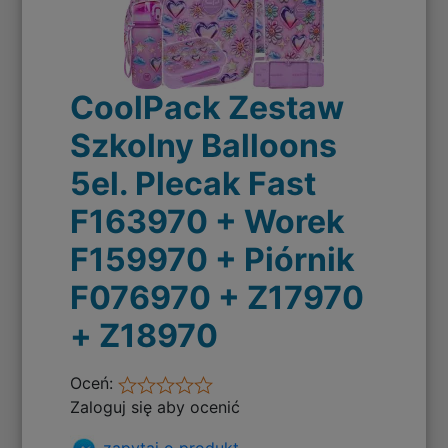
CoolPack Zestaw
Szkolny Balloons
5el. Plecak Fast
F163970 + Worek
F159970 + Piórnik
F076970 + Z17970
+ Z18970
Oceń:
Zaloguj się aby ocenić
zapytaj o produkt