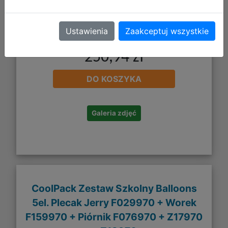
Ustawienia
Zaakceptuj wszystkie
250,94 zł
DO KOSZYKA
Galeria zdjęć
CoolPack Zestaw Szkolny Balloons
5el. Plecak Jerry F029970 + Worek
F159970 + Piórnik F076970 + Z17970