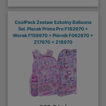
CoolPack Zestaw Szkolny Balloons
5el. Plecak Prime Pro F162970 +
Worek F159970 + Piórnik F062970 +
Z17970 + Z18970