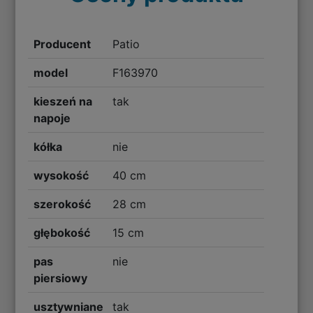
Producent
Patio
model
F163970
kieszeń na
tak
napoje
kółka
nie
wysokość
40 cm
szerokość
28 cm
głębokość
15 cm
pas
nie
piersiowy
usztywniane
tak