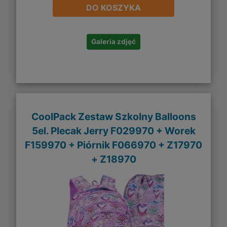
DO KOSZYKA
Galeria zdjęć
CoolPack Zestaw Szkolny Balloons
5el. Plecak Jerry F029970 + Worek
F159970 + Piórnik F066970 + Z17970
+ Z18970