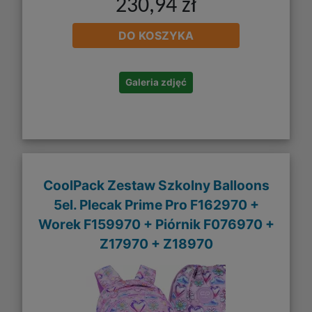
230,94 zł
DO KOSZYKA
Galeria zdjęć
CoolPack Zestaw Szkolny Balloons
5el. Plecak Prime Pro F162970 +
Worek F159970 + Piórnik F076970 +
Z17970 + Z18970