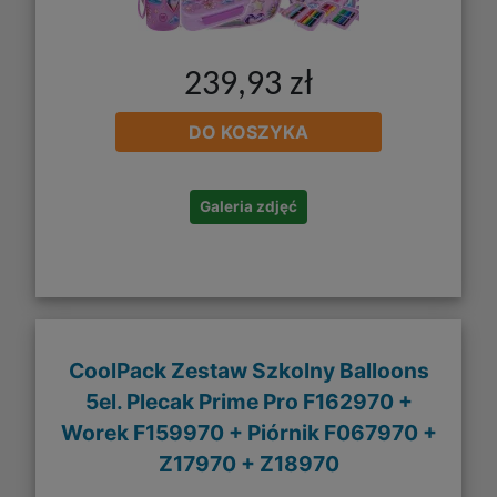
239,93 zł
DO KOSZYKA
Galeria zdjęć
CoolPack Zestaw Szkolny Balloons
5el. Plecak Prime Pro F162970 +
Worek F159970 + Piórnik F067970 +
Z17970 + Z18970