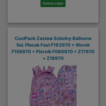
Galeria zdjęć
CoolPack Zestaw Szkolny Balloons
5el. Plecak Fast F163970 + Worek
F159970 + Piórnik F066970 + Z17970
+ Z18970