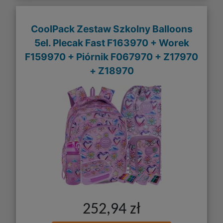
CoolPack Zestaw Szkolny Balloons
5el. Plecak Fast F163970 + Worek
F159970 + Piórnik F067970 + Z17970
+ Z18970
252,94 zł