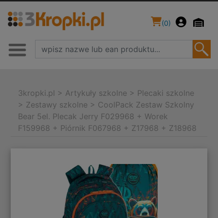
(
0
)
3kropki.pl
>
Artykuły szkolne
>
Plecaki szkolne
>
Zestawy szkolne
>
CoolPack Zestaw Szkolny
Bear 5el. Plecak Jerry F029968 + Worek
F159968 + Piórnik F067968 + Z17968 + Z18968