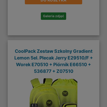
Galeria zdjęć
CoolPack Zestaw Szkolny Gradient
Lemon 5el. Plecak Jerry E29510/F +
Worek E70510 + Piórnik E66510 +
536877 + Z07510