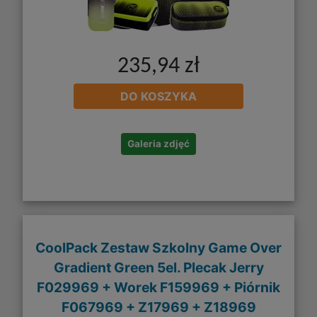
235,94 zł
DO KOSZYKA
Galeria zdjęć
CoolPack Zestaw Szkolny Game Over
Gradient Green 5el. Plecak Jerry
F029969 + Worek F159969 + Piórnik
F067969 + Z17969 + Z18969