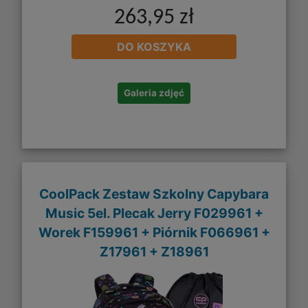
263,95 zł
DO KOSZYKA
Galeria zdjęć
CoolPack Zestaw Szkolny Capybara
Music 5el. Plecak Jerry F029961 +
Worek F159961 + Piórnik F066961 +
Z17961 + Z18961