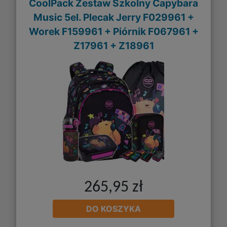
CoolPack Zestaw Szkolny Capybara
Music 5el. Plecak Jerry F029961 +
Worek F159961 + Piórnik F067961 +
Z17961 + Z18961
265,95 zł
DO KOSZYKA