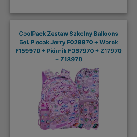
CoolPack Zestaw Szkolny Balloons
5el. Plecak Jerry F029970 + Worek
F159970 + Piórnik F067970 + Z17970
+ Z18970