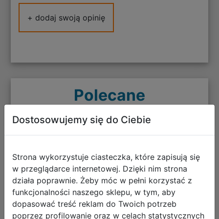
+ dodaj swoją opinię
Polecane
Dostosowujemy się do Ciebie
CoolPack Zestaw Szkolny Gradient
Strona wykorzystuje ciasteczka, które zapisują się
Lemon 5el. Plecak Jerry E29510/F +
w przeglądarce internetowej. Dzięki nim strona
działa poprawnie. Żeby móc w pełni korzystać z
Worek E70510 + Piórnik E66510 +
funkcjonalności naszego sklepu, w tym, aby
Saszetka E61510 + Butelka Z04510
dopasować treść reklam do Twoich potrzeb
poprzez profilowanie oraz w celach statystycznych