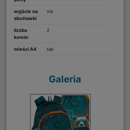
wyjście na
nie
słuchawki
liczba
2
komór
mieści A4
tak
Galeria