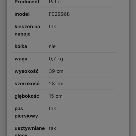
Producent
Patio
model
F029968
kieszeń na
tak
napoje
kółka
nie
waga
0,7 kg
wysokość
39 cm
szerokość
28 cm
głębokość
15 cm
pas
tak
piersiowy
usztywniane
tak
plecy