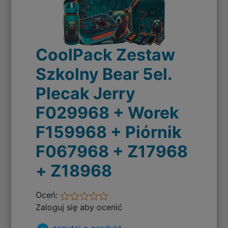
CoolPack Zestaw
Szkolny Bear 5el.
Plecak Jerry
F029968 + Worek
F159968 + Piórnik
F067968 + Z17968
+ Z18968
Oceń:
Zaloguj się aby ocenić
zapytaj o produkt