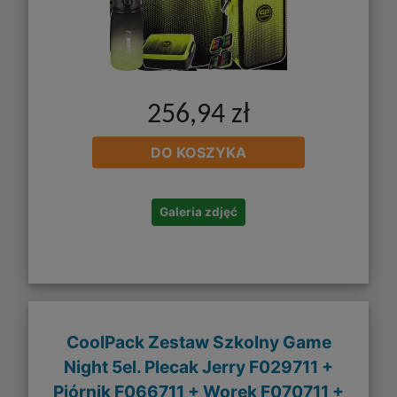
256,94 zł
DO KOSZYKA
Galeria zdjęć
CoolPack Zestaw Szkolny Game
Night 5el. Plecak Jerry F029711 +
Piórnik F066711 + Worek F070711 +