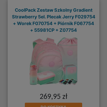
CoolPack Zestaw Szkolny Gradient
Strawberry 5el. Plecak Jerry F029754
+ Worek F070754 + Piórnik F067754
+ 55981CP + Z07754
269,95 zł
DO KOSZYKA