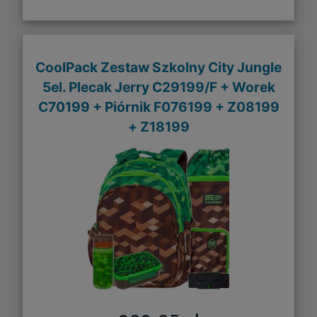
CoolPack Zestaw Szkolny City Jungle
5el. Plecak Jerry C29199/F + Worek
C70199 + Piórnik F076199 + Z08199
+ Z18199