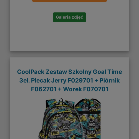
Galeria zdjęć
CoolPack Zestaw Szkolny Goal Time
3el. Plecak Jerry F029701 + Piórnik
F062701 + Worek F070701