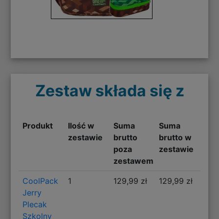
Zestaw składa się z
Produkt
Ilość w
Suma
Suma
zestawie
brutto
brutto w
poza
zestawie
zestawem
CoolPack
1
129,99 zł
129,99 zł
Jerry
Plecak
Szkolny