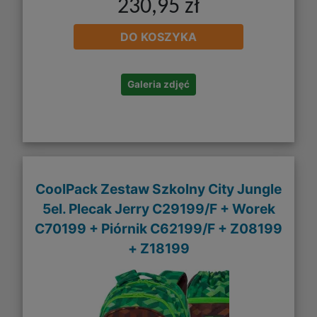
230,95 zł
DO KOSZYKA
Galeria zdjęć
CoolPack Zestaw Szkolny City Jungle
5el. Plecak Jerry C29199/F + Worek
C70199 + Piórnik C62199/F + Z08199
+ Z18199