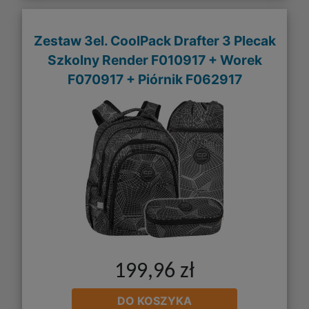
Zestaw 3el. CoolPack Drafter 3 Plecak
Szkolny Render F010917 + Worek
F070917 + Piórnik F062917
199,96 zł
DO KOSZYKA