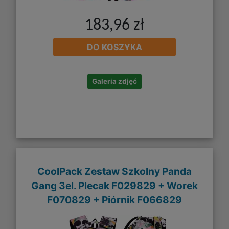
183,96 zł
DO KOSZYKA
Galeria zdjęć
CoolPack Zestaw Szkolny Panda
Gang 3el. Plecak F029829 + Worek
F070829 + Piórnik F066829