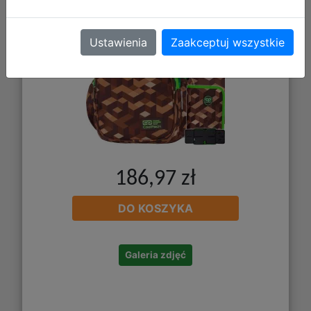
Ustawienia
Zaakceptuj wszystkie
186,97 zł
DO KOSZYKA
Galeria zdjęć