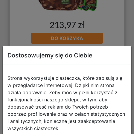
213,97 zł
DO KOSZYKA
Dostosowujemy się do Ciebie
Galeria zdjęć
Strona wykorzystuje ciasteczka, które zapisują się
w przeglądarce internetowej. Dzięki nim strona
działa poprawnie. Żeby móc w pełni korzystać z
funkcjonalności naszego sklepu, w tym, aby
dopasować treść reklam do Twoich potrzeb
CoolPack Zestaw Szkolny City Jungle
poprzez profilowanie oraz w celach statystycznych
3el. Plecak Jerry C29199/F + Worek
i analitycznych, konieczne jest zaakceptowanie
C70199 + Piórnik F076199
wszystkich ciasteczek.