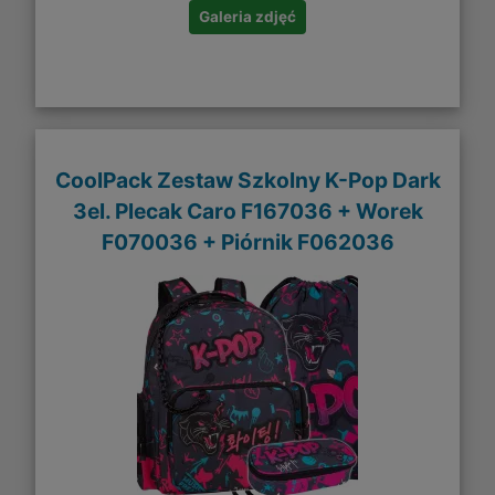
Galeria zdjęć
CoolPack Zestaw Szkolny K-Pop Dark
3el. Plecak Caro F167036 + Worek
F070036 + Piórnik F062036