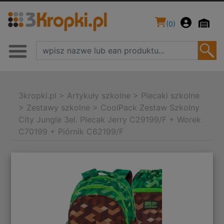
(
0
)
3kropki.pl
>
Artykuły szkolne
>
Plecaki szkolne
>
Zestawy szkolne
>
CoolPack Zestaw Szkolny
City Jungle 3el. Plecak Jerry C29199/F + Worek
C70199 + Piórnik C62199/F