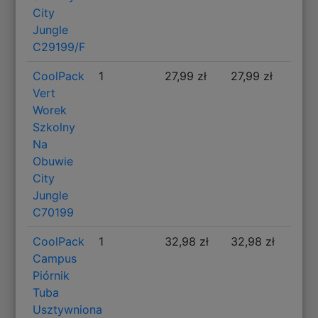
City
Jungle
C29199/F
CoolPack
1
27,99 zł
27,99 zł
Vert
Worek
Szkolny
Na
Obuwie
City
Jungle
C70199
CoolPack
1
32,98 zł
32,98 zł
Campus
Piórnik
Tuba
Usztywniona