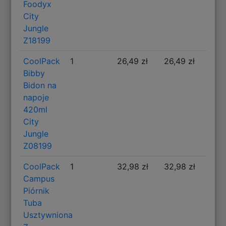
Foodyx
City
Jungle
Z18199
CoolPack
1
26,49 zł
26,49 zł
Bibby
Bidon na
napoje
420ml
City
Jungle
Z08199
CoolPack
1
32,98 zł
32,98 zł
Campus
Piórnik
Tuba
Usztywniona