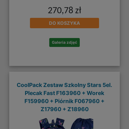
270,78 zł
DO KOSZYKA
Galeria zdjęć
CoolPack Zestaw Szkolny Stars 5el.
Plecak Fast F163960 + Worek
F159960 + Piórnik F067960 +
Z17960 + Z18960