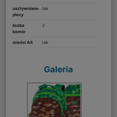
usztywniane
tak
plecy
liczba
2
komór
mieści A4
tak
Galeria