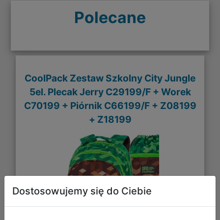
Polecane
CoolPack Zestaw Szkolny City Jungle
5el. Plecak Jerry C29199/F + Worek
C70199 + Piórnik C66199/F + Z08199
+ Z18199
Dostosowujemy się do Ciebie