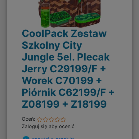
CoolPack Zestaw
Szkolny City
Jungle 5el. Plecak
Jerry C29199/F +
Worek C70199 +
Piórnik C62199/F +
Z08199 + Z18199
Oceń:
Zaloguj się aby ocenić
zapytaj o produkt