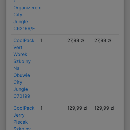
Z
Organizerem
City
Jungle
C62199/F
CoolPack
1
27,99 zł
27,99 zł
Vert
Worek
Szkolny
Na
Obuwie
City
Jungle
C70199
CoolPack
1
129,99 zł
129,99 zł
Jerry
Plecak
Szkolny