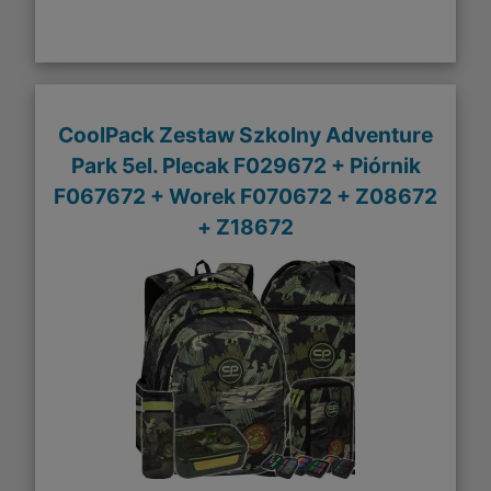
CoolPack Zestaw Szkolny Adventure
Park 5el. Plecak F029672 + Piórnik
F067672 + Worek F070672 + Z08672
+ Z18672