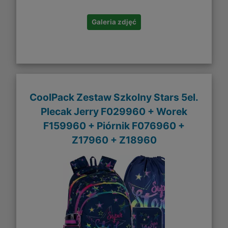
Galeria zdjęć
CoolPack Zestaw Szkolny Stars 5el.
Plecak Jerry F029960 + Worek
F159960 + Piórnik F076960 +
Z17960 + Z18960