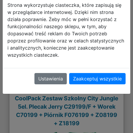
Strona wykorzystuje ciasteczka, które zapisują się
w przeglądarce internetowej. Dzięki nim strona
działa poprawnie. Żeby móc w pełni korzystać z
255,44 zł
funkcjonalności naszego sklepu, w tym, aby
dopasować treść reklam do Twoich potrzeb
DO KOSZYKA
poprzez profilowanie oraz w celach statystycznych
i analitycznych, konieczne jest zaakceptowanie
wszystkich ciasteczek.
Galeria zdjęć
Ustawienia
Zaakceptuj wszystkie
CoolPack Zestaw Szkolny City Jungle
5el. Plecak Jerry C29199/F + Worek
C70199 + Piórnik F076199 + Z08199
+ Z18199