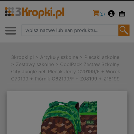
(
0
)
3kropki.pl
>
Artykuły szkolne
>
Plecaki szkolne
>
Zestawy szkolne
>
CoolPack Zestaw Szkolny
City Jungle 5el. Plecak Jerry C29199/F + Worek
C70199 + Piórnik C62199/F + Z08199 + Z18199