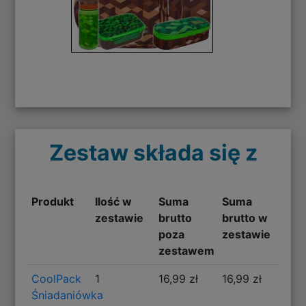
Zestaw składa się z
Produkt
Ilość w
Suma
Suma
zestawie
brutto
brutto w
poza
zestawie
zestawem
CoolPack
1
16,99 zł
16,99 zł
Śniadaniówka