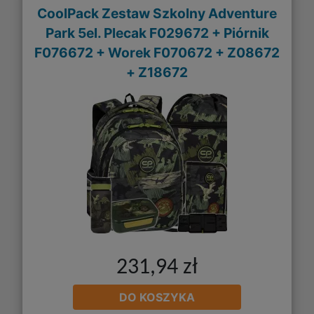
CoolPack Zestaw Szkolny Adventure
Park 5el. Plecak F029672 + Piórnik
F076672 + Worek F070672 + Z08672
+ Z18672
231,94 zł
DO KOSZYKA