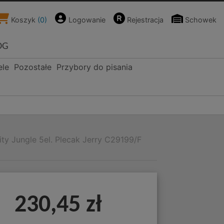
Koszyk
(
0
)
Logowanie
Rejestracja
Schowek
OG
ele
Pozostałe
Przybory do pisania
ty Jungle 5el. Plecak Jerry C29199/F
230,45 zł