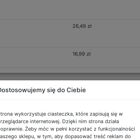
26,49 zł
16,99 zł
Dostosowujemy się do Ciebie
Opis produktu
ungle
C29199/F
trona wykorzystuje ciasteczka, które zapisują się w
rzeglądarce internetowej. Dzięki nim strona działa
owany do potrzeb nawet najbardziej wymagających ucznió
oprawnie. Żeby móc w pełni korzystać z funkcjonalności
eszeń z organizerem dopasowuje się do indywidualnych pot
aszego sklepu, w tym, aby dopasować treść reklam do