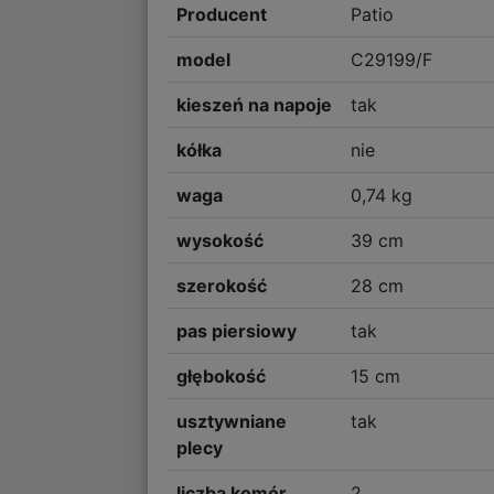
Producent
Patio
model
C29199/F
kieszeń na napoje
tak
kółka
nie
waga
0,74 kg
wysokość
39 cm
szerokość
28 cm
pas piersiowy
tak
głębokość
15 cm
usztywniane
tak
plecy
liczba komór
2