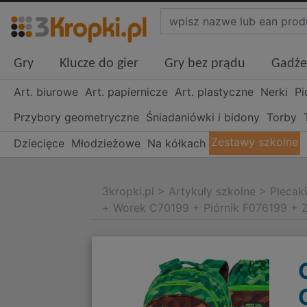
Gry
Klucze do gier
Gry bez prądu
Gadże
Art. biurowe
Art. papiernicze
Art. plastyczne
Nerki
Pi
Przybory geometryczne
Śniadaniówki i bidony
Torby
Zestawy szkolne
Dziecięce
Młodzieżowe
Na kółkach
3kropki.pl
>
Artykuły szkolne
>
Plecak
+ Worek C70199 + Piórnik F076199 + 