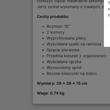
rozłożyć ciężar materiałów szkolnych
T
Jerry został wykonany z trwałych, wyso
s
z
Cechy produktu:
Rozmiar: 15"
2 komory
Wyprofilowane plecy
Wyściełane szelki na ramiona
Spięcie piersiowe
Przednia kieszeń z organizerem
Wyściełana rączka
Wzmocniony spód
Boczne kieszonki na bidon
Wymiary: 39 x 28 x 15 cm
Waga: 0,74 kg