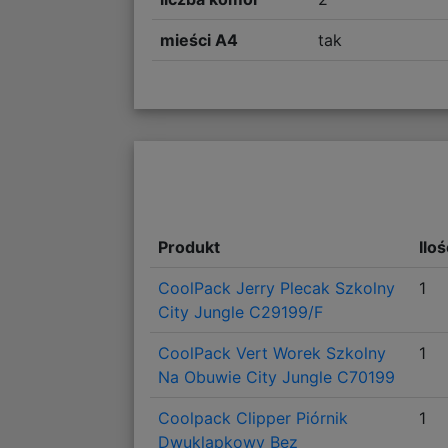
mieści A4
tak
Produkt
Ilo
CoolPack Jerry Plecak Szkolny
1
City Jungle C29199/F
CoolPack Vert Worek Szkolny
1
Na Obuwie City Jungle C70199
Coolpack Clipper Piórnik
1
Dwuklapkowy Bez