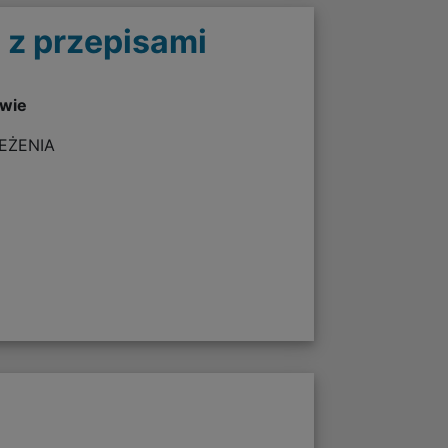
 z przepisami
twie
ZEŻENIA