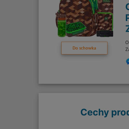
O
Do schowka
Z
Cechy pro