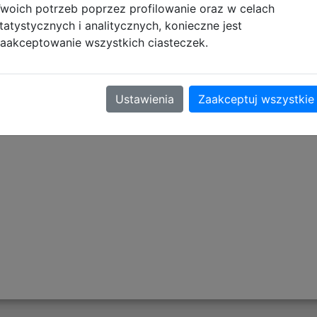
. Dodatkowo wyprofilowane plecy i wyściełane szelki zape
woich potrzeb poprzez profilowanie oraz w celach
kiej jakości materiałów, które pozwalają cieszyć się plec
tatystycznych i analitycznych, konieczne jest
aakceptowanie wszystkich ciasteczek.
Ustawienia
Zaakceptuj wszystkie