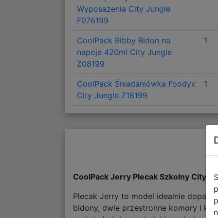
Wyposażenia City Jungle
F076199
CoolPack Bibby Bidon na
1
napoje 420ml City Jungle
Z08199
CoolPack Śniadaniówka Foodyx
1
City Jungle Z18199
CoolPack Jerry Plecak Szkolny City J
S
p
Plecak Jerry to model idealnie dopas
p
bidony, dwie przestronne komory i ki
n