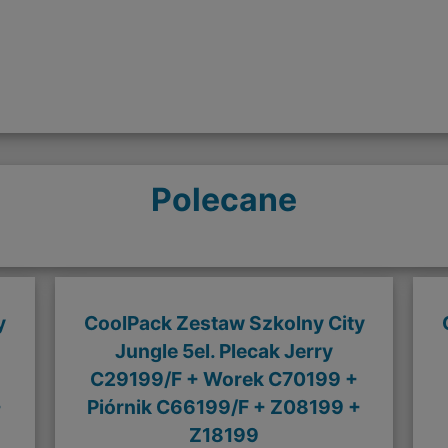
Polecane
y
CoolPack Zestaw Szkolny City
Jungle 5el. Plecak Jerry
C29199/F + Worek C70199 +
+
Piórnik C66199/F + Z08199 +
Z18199