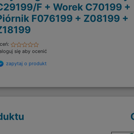
C29199/F + Worek C70199 +
Piórnik F076199 + Z08199 +
Z18199
ceń:
aloguj się aby ocenić
zapytaj o produkt
duktu