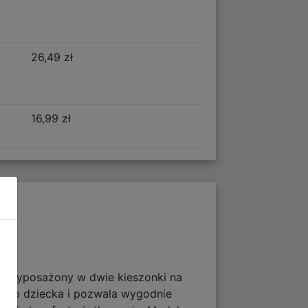
26,49 zł
16,99 zł
w. Wyposażony w dwie kieszonki na
rzeb dziecka i pozwala wygodnie