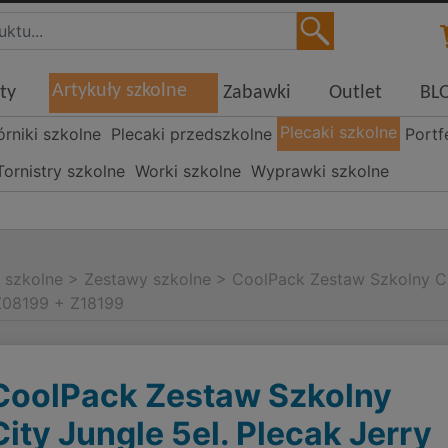
Artykuły szkolne
ty
Zabawki
Outlet
BL
Plecaki szkolne
órniki szkolne
Plecaki przedszkolne
Portf
Tornistry szkolne
Worki szkolne
Wyprawki szkolne
i szkolne
>
Zestawy szkolne
>
CoolPack Zestaw Szkolny Ci
Z08199 + Z18199
CoolPack Zestaw Szkolny
City Jungle 5el. Plecak Jerry