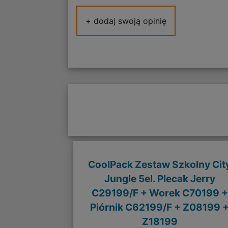
+ dodaj swoją opinię
CoolPack Zestaw Szkolny Cit
Jungle 5el. Plecak Jerry
C29199/F + Worek C70199 +
Piórnik C62199/F + Z08199 
Z18199