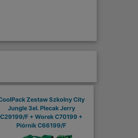
CoolPack Zestaw Szkolny City
Jungle 3el. Plecak Jerry
C29199/F + Worek C70199 +
Piórnik C66199/F