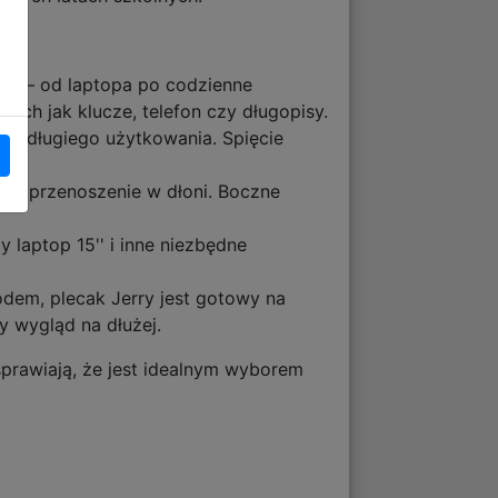
sz – od laptopa po codzienne
ich jak klucze, telefon czy długopisy.
as długiego użytkowania. Spięcie
wia przenoszenie w dłoni. Boczne
laptop 15'' i inne niezbędne
odem, plecak Jerry jest gotowy na
 wygląd na dłużej.
sprawiają, że jest idealnym wyborem