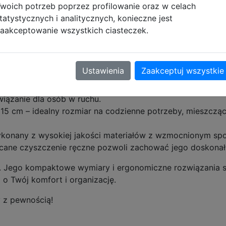
woich potrzeb poprzez profilowanie oraz w celach
tatystycznych i analitycznych, konieczne jest
aakceptowanie wszystkich ciasteczek.
rzestronne komory pomieszczą wszystko, czego potrzebuje
ganizerem pozwoli utrzymać porządek wśród drobiazgów, tak
 plecy i wyściełane szelki zapewniają wygodę nawet podcz
Ustawienia
Zaakceptuj wszystkie
ładając ciężar równomiernie.
pód chroni przed uszkodzeniami, a wyściełana rączka ułat
wiązanie dla osób w ruchu.
 cm – idealny rozmiar na codzienne potrzeby, mieszczący 
Wykonany z wysokiej jakości materiałów z wzmocnionym sp
cane czyszczenie ręczne pozwoli zachować jego doskonały
ycia. Jego kompaktowe wymiary i ergonomiczne rozwiązania 
 o Twój komfort i organizację.
y z pewnością!