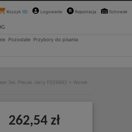
Koszyk
(
0
)
Logowanie
Rejestracja
Schowek
OG
ele
Pozostałe
Przybory do pisania
er 3el. Plecak Jerry F029962 + Worek
262,54 zł