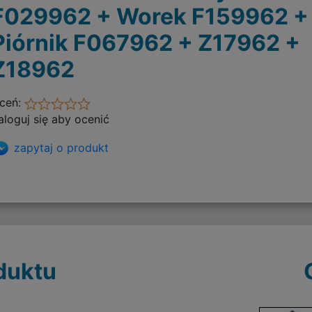
F029962 + Worek F159962 +
Piórnik F067962 + Z17962 +
Z18962
ceń:
aloguj się aby ocenić
zapytaj o produkt
duktu