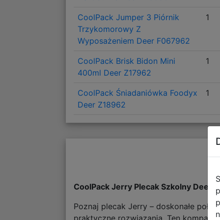
CoolPack Jumper 3 Piórnik
1
Trzykomorowy Z
Wyposażeniem Deer F067962
CoolPack Brisk Bidon Mini
1
400ml Deer Z17962
CoolPack Śniadaniówka Foodyx
1
Deer Z18962
S
CoolPack Jerry Plecak Szkolny Deer
p
p
Poznaj plecak Jerry – doskonałe połąc
n
praktyczne rozwiązania. Ten kompakto