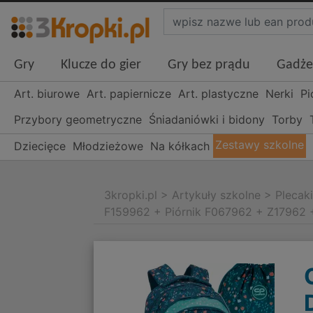
Gry
Klucze do gier
Gry bez prądu
Gadże
Art. biurowe
Art. papiernicze
Art. plastyczne
Nerki
Pi
Przybory geometryczne
Śniadaniówki i bidony
Torby
Zestawy szkolne
Dziecięce
Młodzieżowe
Na kółkach
3kropki.pl
>
Artykuły szkolne
>
Plecak
F159962 + Piórnik F067962 + Z17962