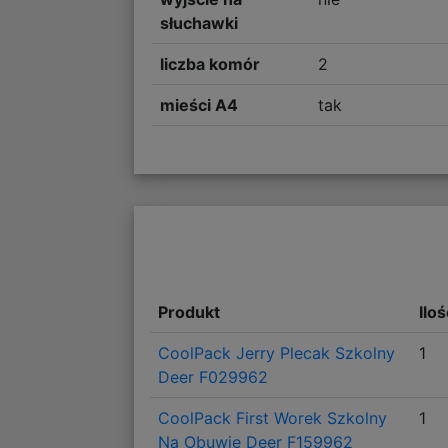
słuchawki
liczba komór
2
mieści A4
tak
Produkt
Ilo
CoolPack Jerry Plecak Szkolny
1
Deer F029962
CoolPack First Worek Szkolny
1
Na Obuwie Deer F159962