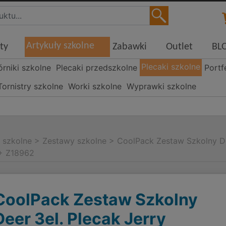
Artykuły szkolne
ty
Zabawki
Outlet
BL
Plecaki szkolne
órniki szkolne
Plecaki przedszkolne
Portf
Tornistry szkolne
Worki szkolne
Wyprawki szkolne
i szkolne
>
Zestawy szkolne
>
CoolPack Zestaw Szkolny De
 + Z18962
CoolPack Zestaw Szkolny
Deer 3el. Plecak Jerry