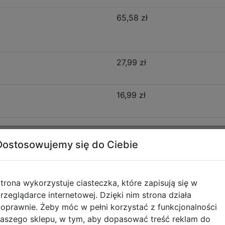
65,58 zł
27,99 zł
16,99 zł
Dostosowujemy się do Ciebie
Opis produktu
trona wykorzystuje ciasteczka, które zapisują się w
 F029962
rzeglądarce internetowej. Dzięki nim strona działa
oprawnie. Żeby móc w pełni korzystać z funkcjonalności
zenie stylu, funkcjonalności i wygody, stworzone z myślą o
aszego sklepu, w tym, aby dopasować treść reklam do
wy plecak o rozmiarze 15" sprawdzi się doskonale w pierw