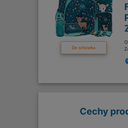
O
Do schowka
Z
Cechy pro