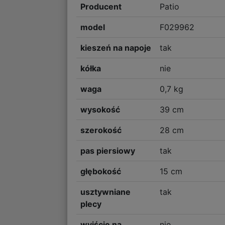
Producent
Patio
model
F029962
kieszeń na napoje
tak
kółka
nie
waga
0,7 kg
wysokość
39 cm
szerokość
28 cm
pas piersiowy
tak
głębokość
15 cm
usztywniane
tak
plecy
wyjście na
nie