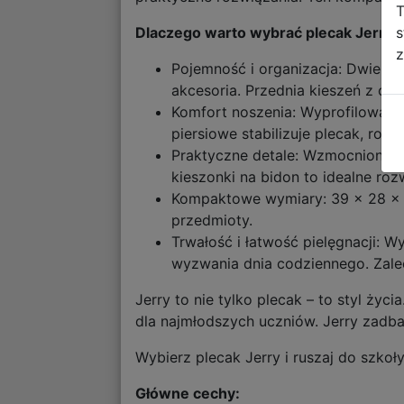
T
s
Dlaczego warto wybrać plecak Jerry?
z
Pojemność i organizacja: Dwie p
akcesoria. Przednia kieszeń z or
Komfort noszenia: Wyprofilowane
piersiowe stabilizuje plecak, rozk
Praktyczne detale: Wzmocniony s
kieszonki na bidon to idealne roz
Kompaktowe wymiary: 39 x 28 x 15
przedmioty.
Trwałość i łatwość pielęgnacji: 
wyzwania dnia codziennego. Zale
Jerry to nie tylko plecak – to styl ż
dla najmłodszych uczniów. Jerry zadba
Wybierz plecak Jerry i ruszaj do szkoł
Główne cechy: