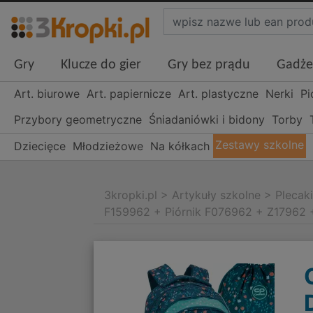
Gry
Klucze do gier
Gry bez prądu
Gadże
Art. biurowe
Art. papiernicze
Art. plastyczne
Nerki
Pi
Przybory geometryczne
Śniadaniówki i bidony
Torby
Zestawy szkolne
Dziecięce
Młodzieżowe
Na kółkach
3kropki.pl
>
Artykuły szkolne
>
Plecak
F159962 + Piórnik F076962 + Z17962