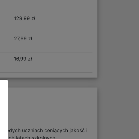
129,99 zł
27,99 zł
16,99 zł
 młodych uczniach ceniących jakość i
szych latach szkolnych.