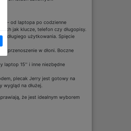
sz – od laptopa po codzienne
ich jak klucze, telefon czy długopisy.
as długiego użytkowania. Spięcie
wia przenoszenie w dłoni. Boczne
laptop 15'' i inne niezbędne
odem, plecak Jerry jest gotowy na
 wygląd na dłużej.
sprawiają, że jest idealnym wyborem