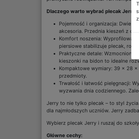
T
s
Dlaczego warto wybrać plecak Jerry?
z
Pojemność i organizacja: Dwie p
akcesoria. Przednia kieszeń z or
Komfort noszenia: Wyprofilowane
piersiowe stabilizuje plecak, rozk
Praktyczne detale: Wzmocniony s
kieszonki na bidon to idealne roz
Kompaktowe wymiary: 39 x 28 x 15
przedmioty.
Trwałość i łatwość pielęgnacji: 
wyzwania dnia codziennego. Zale
Jerry to nie tylko plecak – to styl ż
dla najmłodszych uczniów. Jerry zadba
Wybierz plecak Jerry i ruszaj do szkoł
Główne cechy: