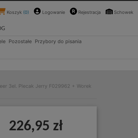
Koszyk
(
0
)
Logowanie
Rejestracja
Schowek
OG
ele
Pozostałe
Przybory do pisania
er 3el. Plecak Jerry F029962 + Worek
226,95 zł