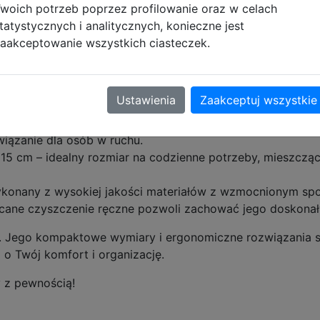
woich potrzeb poprzez profilowanie oraz w celach
tatystycznych i analitycznych, konieczne jest
aakceptowanie wszystkich ciasteczek.
rzestronne komory pomieszczą wszystko, czego potrzebuje
ganizerem pozwoli utrzymać porządek wśród drobiazgów, tak
 plecy i wyściełane szelki zapewniają wygodę nawet podcz
Ustawienia
Zaakceptuj wszystkie
ładając ciężar równomiernie.
pód chroni przed uszkodzeniami, a wyściełana rączka ułat
wiązanie dla osób w ruchu.
 cm – idealny rozmiar na codzienne potrzeby, mieszczący 
Wykonany z wysokiej jakości materiałów z wzmocnionym sp
cane czyszczenie ręczne pozwoli zachować jego doskonały
ycia. Jego kompaktowe wymiary i ergonomiczne rozwiązania 
 o Twój komfort i organizację.
y z pewnością!