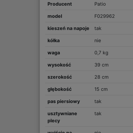
Producent
Patio
model
F029962
kieszeń na napoje
tak
kółka
nie
waga
0,7 kg
wysokość
39 cm
szerokość
28 cm
głębokość
15 cm
pas piersiowy
tak
usztywniane
tak
plecy
wyjście na
nie