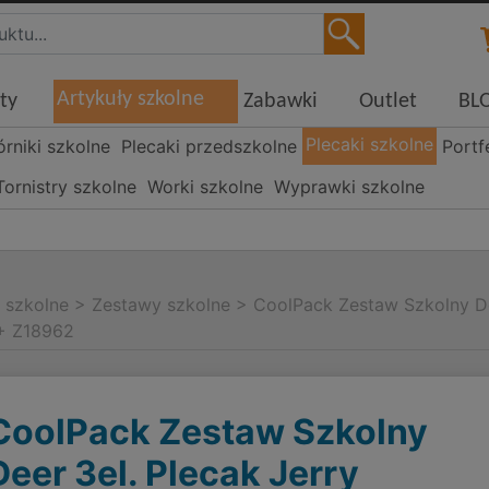
Artykuły szkolne
ty
Zabawki
Outlet
BL
Plecaki szkolne
órniki szkolne
Plecaki przedszkolne
Portf
Tornistry szkolne
Worki szkolne
Wyprawki szkolne
i szkolne
>
Zestawy szkolne
>
CoolPack Zestaw Szkolny De
 + Z18962
CoolPack Zestaw Szkolny
Deer 3el. Plecak Jerry