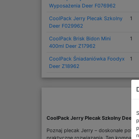
Wyposażenia Deer F076962
CoolPack Jerry Plecak Szkolny
1
Deer F029962
CoolPack Brisk Bidon Mini
1
400ml Deer Z17962
CoolPack Śniadaniówka Foodyx
1
Deer Z18962
S
CoolPack Jerry Plecak Szkolny Deer
p
p
Poznaj plecak Jerry – doskonałe połąc
n
praktyczne rozwiązania. Ten kompakto