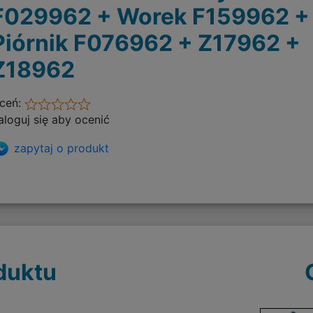
F029962 + Worek F159962 +
Piórnik F076962 + Z17962 +
Z18962
ceń:
aloguj się aby ocenić
zapytaj o produkt
duktu