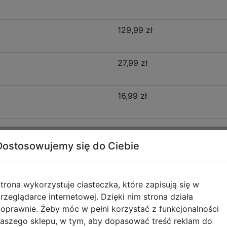
129,99 zł
27,99 zł
16,99 zł
Dostosowujemy się do Ciebie
Opis produktu
trona wykorzystuje ciasteczka, które zapisują się w
 F029962
rzeglądarce internetowej. Dzięki nim strona działa
oprawnie. Żeby móc w pełni korzystać z funkcjonalności
zenie stylu, funkcjonalności i wygody, stworzone z myślą o
aszego sklepu, w tym, aby dopasować treść reklam do
wy plecak o rozmiarze 15" sprawdzi się doskonale w pierw