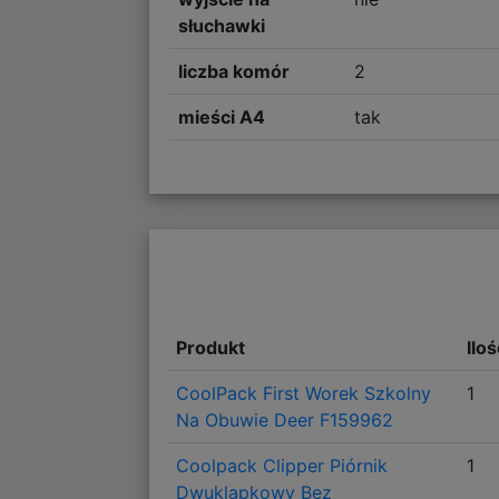
słuchawki
liczba komór
2
mieści A4
tak
Produkt
Ilo
CoolPack First Worek Szkolny
1
Na Obuwie Deer F159962
Coolpack Clipper Piórnik
1
Dwuklapkowy Bez