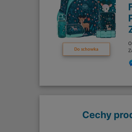
O
Do schowka
Z
Cechy pro