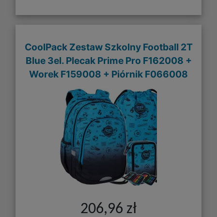
CoolPack Zestaw Szkolny Football 2T
Blue 3el. Plecak Prime Pro F162008 +
Worek F159008 + Piórnik F066008
206,96 zł