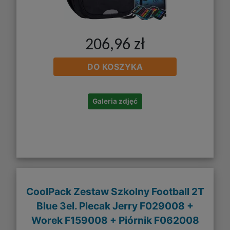
206,96 zł
DO KOSZYKA
Galeria zdjęć
CoolPack Zestaw Szkolny Football 2T
Blue 3el. Plecak Jerry F029008 +
Worek F159008 + Piórnik F062008