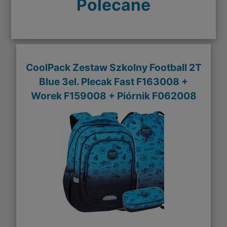
Polecane
CoolPack Zestaw Szkolny Football 2T
Blue 3el. Plecak Fast F163008 +
Worek F159008 + Piórnik F062008