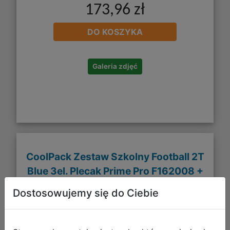
173,96 zł
DO KOSZYKA
Galeria zdjęć
CoolPack Zestaw Szkolny Football 2T
Blue 3el. Plecak Prime Pro F162008 +
Worek F159008 + Piórnik F067008
Dostosowujemy się do Ciebie