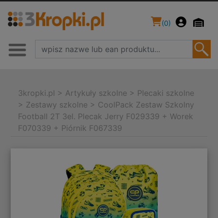
(
0
)
3kropki.pl
>
Artykuły szkolne
>
Plecaki szkolne
>
Zestawy szkolne
>
CoolPack Zestaw Szkolny
Football 2T 3el. Plecak Jerry F029339 + Worek
F070339 + Piórnik F067339