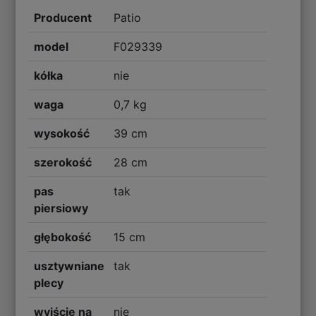
Producent
Patio
model
F029339
kółka
nie
waga
0,7 kg
wysokość
39 cm
szerokość
28 cm
pas
tak
piersiowy
głębokość
15 cm
usztywniane
tak
plecy
wyjście na
nie