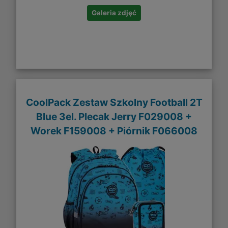
Galeria zdjęć
CoolPack Zestaw Szkolny Football 2T
Blue 3el. Plecak Jerry F029008 +
Worek F159008 + Piórnik F066008