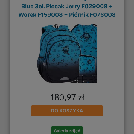
Blue 3el. Plecak Jerry F029008 +
Worek F159008 + Piórnik F076008
180,97 zł
DO KOSZYKA
Galeria zdjęć