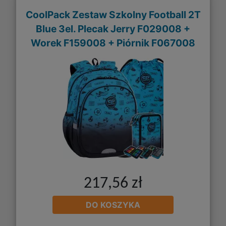
CoolPack Zestaw Szkolny Football 2T
Blue 3el. Plecak Jerry F029008 +
Worek F159008 + Piórnik F067008
217,56 zł
DO KOSZYKA