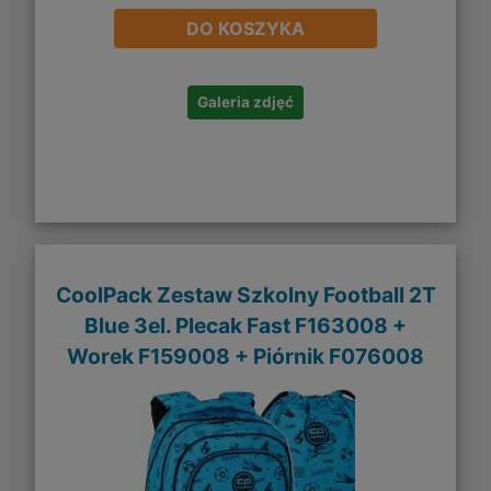
DO KOSZYKA
Galeria zdjęć
CoolPack Zestaw Szkolny Football 2T
Blue 3el. Plecak Fast F163008 +
Worek F159008 + Piórnik F076008