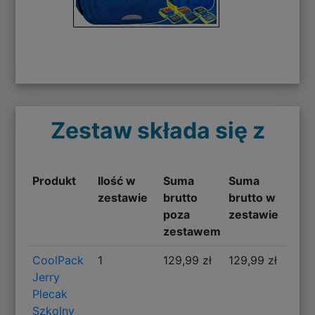
Zestaw składa się z
Produkt
Ilość w
Suma
Suma
zestawie
brutto
brutto w
poza
zestawie
zestawem
CoolPack
1
129,99 zł
129,99 zł
Jerry
Plecak
Szkolny