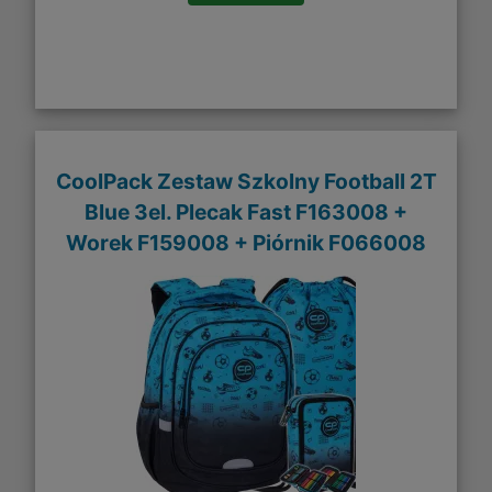
CoolPack Zestaw Szkolny Football 2T
Blue 3el. Plecak Fast F163008 +
Worek F159008 + Piórnik F066008