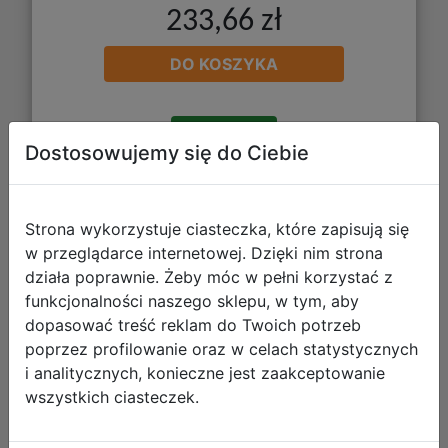
233,66 zł
DO KOSZYKA
Galeria zdjęć
Dostosowujemy się do Ciebie
Strona wykorzystuje ciasteczka, które zapisują się
w przeglądarce internetowej. Dzięki nim strona
działa poprawnie. Żeby móc w pełni korzystać z
funkcjonalności naszego sklepu, w tym, aby
CoolPack Zestaw Szkolny Gradient
dopasować treść reklam do Twoich potrzeb
Ocean 3el. Plecak E29509 + Worek
poprzez profilowanie oraz w celach statystycznych
E70509 + Piórnik 508649
i analitycznych, konieczne jest zaakceptowanie
wszystkich ciasteczek.