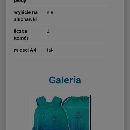
plecy
wyjście na
nie
słuchawki
liczba
2
komór
mieści A4
tak
Galeria