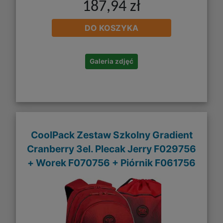
187,94 zł
DO KOSZYKA
Galeria zdjęć
CoolPack Zestaw Szkolny Gradient
Cranberry 3el. Plecak Jerry F029756
+ Worek F070756 + Piórnik F061756