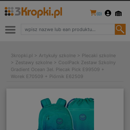
(
0
)
3kropki.pl
>
Artykuły szkolne
>
Plecaki szkolne
>
Zestawy szkolne
>
CoolPack Zestaw Szkolny
Gradient Ocean 3el. Plecak Pick E99509 +
Worek E70509 + Piórnik E62509