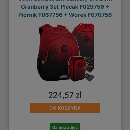
Cranberry 3el. Plecak F029756 +
Piórnik F067756 + Worek F070756
224,57 zł
DO KOSZYKA
Galeria zdjęć