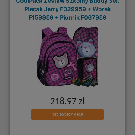
CoolPack Zestaw Szkolny Buddy 3el.
Plecak Jerry F029959 + Worek
F159959 + Piórnik F067959
218,97 zł
DO KOSZYKA