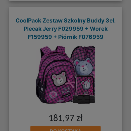
CoolPack Zestaw Szkolny Buddy 3el.
Plecak Jerry F029959 + Worek
F159959 + Piórnik F076959
181,97 zł
DO KOSZYKA