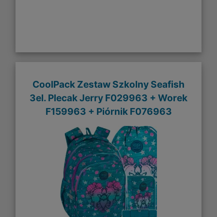
CoolPack Zestaw Szkolny Seafish
3el. Plecak Jerry F029963 + Worek
F159963 + Piórnik F076963