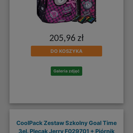
205,96 zł
DO KOSZYKA
Galeria zdjęć
CoolPack Zestaw Szkolny Goal Time
3el. Plecak Jerry F029701 + Piórnik