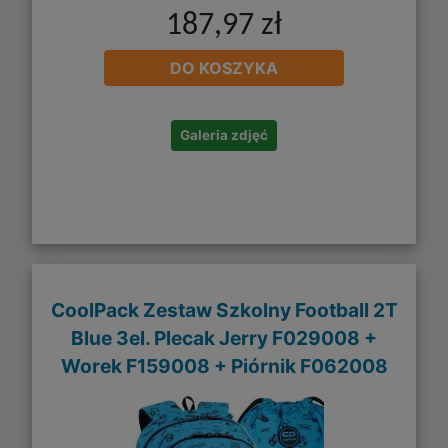
187,97 zł
DO KOSZYKA
Galeria zdjęć
CoolPack Zestaw Szkolny Football 2T
Blue 3el. Plecak Jerry F029008 +
Worek F159008 + Piórnik F062008