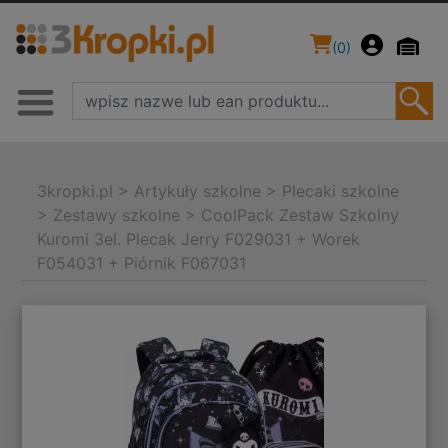
(
0
)
3kropki.pl
>
Artykuły szkolne
>
Plecaki szkolne
>
Zestawy szkolne
>
CoolPack Zestaw Szkolny
Kuromi 3el. Plecak Jerry F029031 + Worek
F054031 + Piórnik F067031