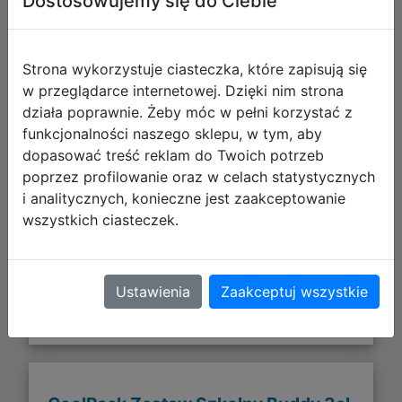
Dostosowujemy się do Ciebie
Strona wykorzystuje ciasteczka, które zapisują się
w przeglądarce internetowej. Dzięki nim strona
działa poprawnie. Żeby móc w pełni korzystać z
funkcjonalności naszego sklepu, w tym, aby
184,97 zł
dopasować treść reklam do Twoich potrzeb
poprzez profilowanie oraz w celach statystycznych
DO KOSZYKA
i analitycznych, konieczne jest zaakceptowanie
wszystkich ciasteczek.
Galeria zdjęć
Ustawienia
Zaakceptuj wszystkie