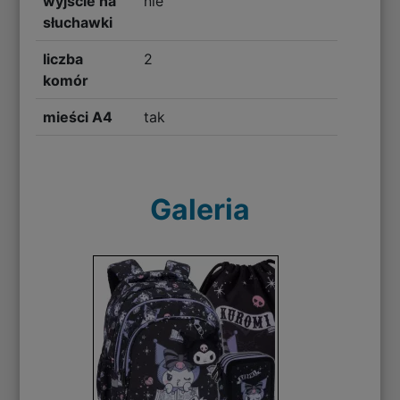
wyjście na
nie
słuchawki
liczba
2
komór
mieści A4
tak
Galeria