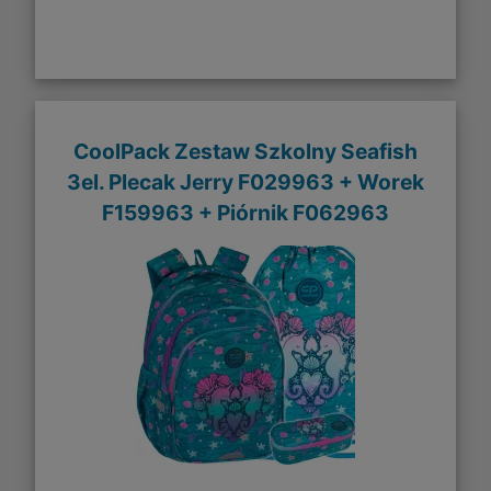
CoolPack Zestaw Szkolny Seafish
3el. Plecak Jerry F029963 + Worek
F159963 + Piórnik F062963