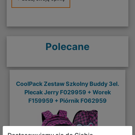
Polecane
CoolPack Zestaw Szkolny Buddy 3el.
Plecak Jerry F029959 + Worek
F159959 + Piórnik F062959