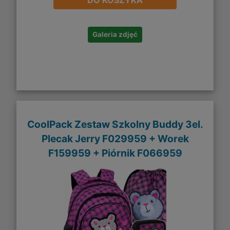
Galeria zdjęć
CoolPack Zestaw Szkolny Buddy 3el.
Plecak Jerry F029959 + Worek
F159959 + Piórnik F066959