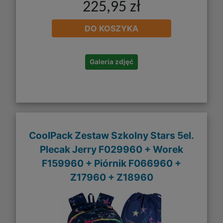
225,95 zł
DO KOSZYKA
Galeria zdjęć
CoolPack Zestaw Szkolny Stars 5el.
Plecak Jerry F029960 + Worek
F159960 + Piórnik F066960 +
Z17960 + Z18960