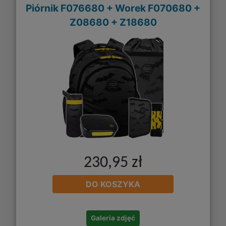
Piórnik F076680 + Worek F070680 +
Z08680 + Z18680
230,95 zł
DO KOSZYKA
Galeria zdjęć