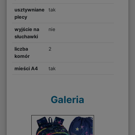
usztywniane
tak
plecy
wyjście na
nie
słuchawki
liczba
2
komór
mieści A4
tak
Galeria