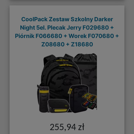
CoolPack Zestaw Szkolny Darker
Night 5el. Plecak Jerry F029680 +
Piórnik F066680 + Worek F070680 +
Z08680 + Z18680
255,94 zł