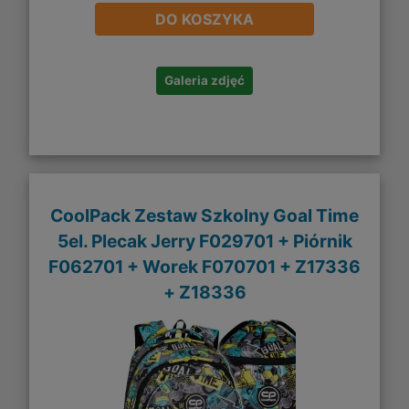
DO KOSZYKA
Galeria zdjęć
CoolPack Zestaw Szkolny Goal Time
5el. Plecak Jerry F029701 + Piórnik
F062701 + Worek F070701 + Z17336
+ Z18336