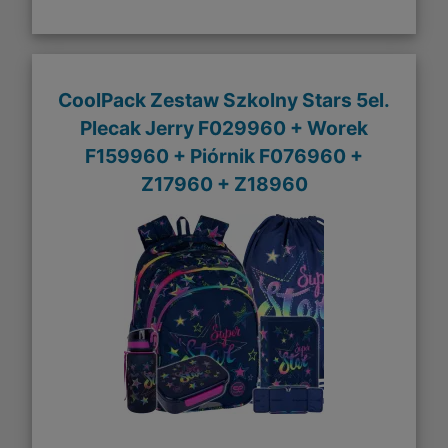
CoolPack Zestaw Szkolny Stars 5el.
Plecak Jerry F029960 + Worek
F159960 + Piórnik F076960 +
Z17960 + Z18960