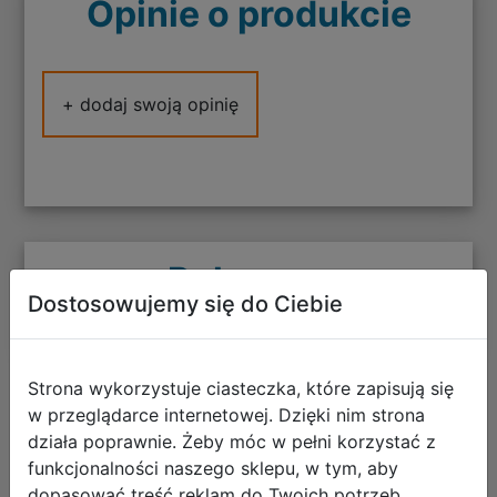
Opinie o produkcie
+ dodaj swoją opinię
Polecane
Dostosowujemy się do Ciebie
Strona wykorzystuje ciasteczka, które zapisują się
w przeglądarce internetowej. Dzięki nim strona
CoolPack Zestaw Szkolny Stars 5el.
działa poprawnie. Żeby móc w pełni korzystać z
Plecak Jerry F029960 + Worek
funkcjonalności naszego sklepu, w tym, aby
F159960 + Piórnik F062960 +
dopasować treść reklam do Twoich potrzeb