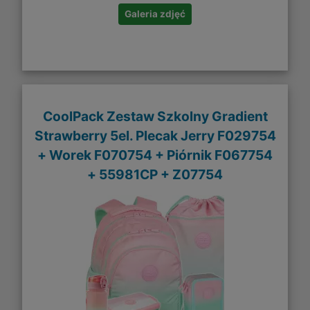
Galeria zdjęć
CoolPack Zestaw Szkolny Gradient
Strawberry 5el. Plecak Jerry F029754
+ Worek F070754 + Piórnik F067754
+ 55981CP + Z07754