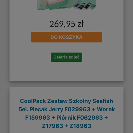
269,95 zł
DO KOSZYKA
Galeria zdjęć
CoolPack Zestaw Szkolny Seafish
5el. Plecak Jerry F029963 + Worek
F159963 + Piórnik F062963 +
Z17963 + Z18963