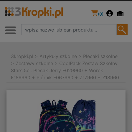
(
0
)
3kropki.pl
>
Artykuły szkolne
>
Plecaki szkolne
>
Zestawy szkolne
>
CoolPack Zestaw Szkolny
Stars 5el. Plecak Jerry F029960 + Worek
F159960 + Piórnik F067960 + Z17960 + Z18960