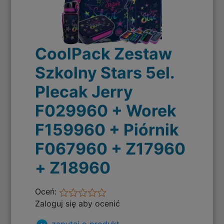
CoolPack Zestaw
Szkolny Stars 5el.
Plecak Jerry
F029960 + Worek
F159960 + Piórnik
F067960 + Z17960
+ Z18960
Oceń:
Zaloguj się aby ocenić
zapytaj o produkt