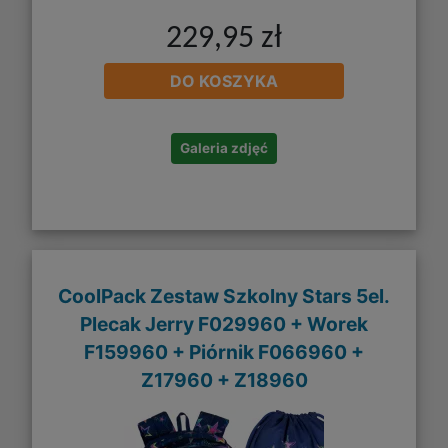
229,95 zł
DO KOSZYKA
Galeria zdjęć
CoolPack Zestaw Szkolny Stars 5el.
Plecak Jerry F029960 + Worek
F159960 + Piórnik F066960 +
Z17960 + Z18960