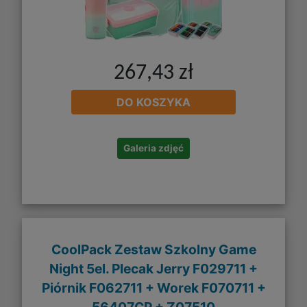
267,43 zł
DO KOSZYKA
Galeria zdjęć
CoolPack Zestaw Szkolny Game
Night 5el. Plecak Jerry F029711 +
Piórnik F062711 + Worek F070711 +
56407CP + Z07510