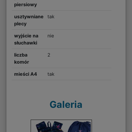
piersiowy
usztywniane
tak
plecy
wyjście na
nie
słuchawki
liczba
2
komór
mieści A4
tak
Galeria