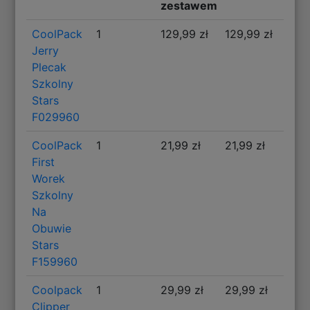
zestawem
CoolPack
1
129,99 zł
129,99 zł
Jerry
Plecak
Szkolny
Stars
F029960
CoolPack
1
21,99 zł
21,99 zł
First
Worek
Szkolny
Na
Obuwie
Stars
F159960
Coolpack
1
29,99 zł
29,99 zł
Clipper