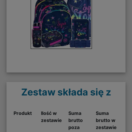
Zestaw składa się z
Produkt
Ilość w
Suma
Suma
zestawie
brutto
brutto w
poza
zestawie