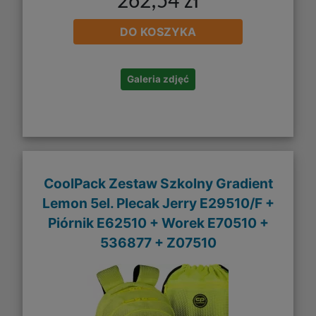
262,54 zł
DO KOSZYKA
Galeria zdjęć
CoolPack Zestaw Szkolny Gradient
Lemon 5el. Plecak Jerry E29510/F +
Piórnik E62510 + Worek E70510 +
536877 + Z07510