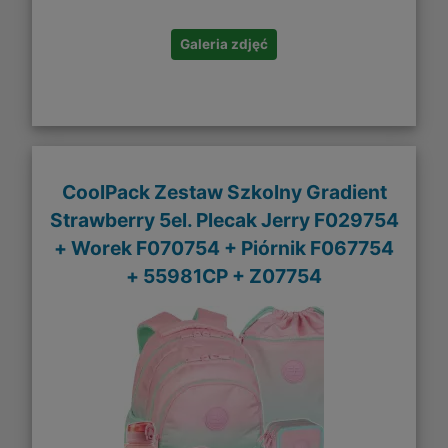
Galeria zdjęć
CoolPack Zestaw Szkolny Gradient
Strawberry 5el. Plecak Jerry F029754
+ Worek F070754 + Piórnik F067754
+ 55981CP + Z07754