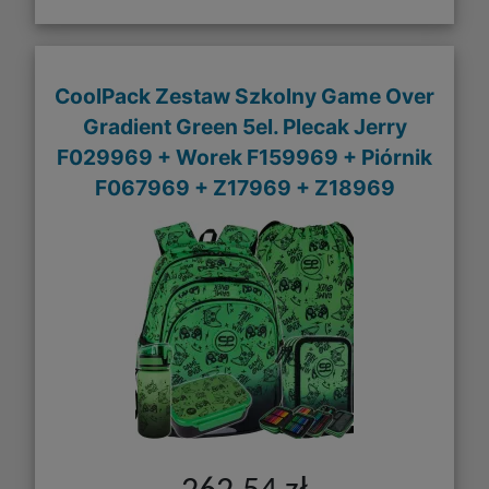
CoolPack Zestaw Szkolny Game Over
Gradient Green 5el. Plecak Jerry
F029969 + Worek F159969 + Piórnik
F067969 + Z17969 + Z18969