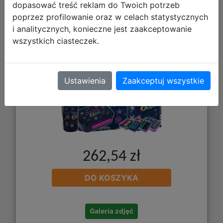
F159960 + Piórnik F067960 +
dopasować treść reklam do Twoich potrzeb
poprzez profilowanie oraz w celach statystycznych
Z17960 + Z18960
i analitycznych, konieczne jest zaakceptowanie
wszystkich ciasteczek.
Ustawienia
Zaakceptuj wszystkie
262,54 zł
DO KOSZYKA
Galeria zdjęć