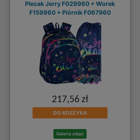
Plecak Jerry F029960 + Worek
F159960 + Piórnik F067960
217,56 zł
DO KOSZYKA
Galeria zdjęć