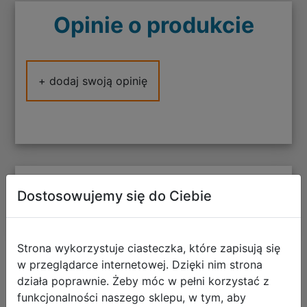
Opinie o produkcie
+ dodaj swoją opinię
Polecane
Dostosowujemy się do Ciebie
Strona wykorzystuje ciasteczka, które zapisują się
w przeglądarce internetowej. Dzięki nim strona
CoolPack Zestaw Szkolny Stars 5el.
działa poprawnie. Żeby móc w pełni korzystać z
Plecak Jerry F029960 + Worek
funkcjonalności naszego sklepu, w tym, aby