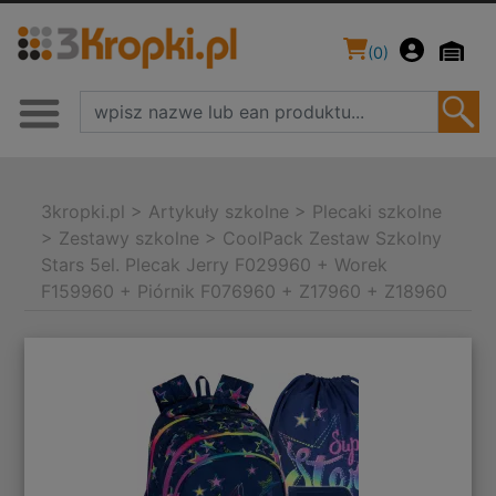
(
0
)
3kropki.pl
>
Artykuły szkolne
>
Plecaki szkolne
>
Zestawy szkolne
>
CoolPack Zestaw Szkolny
Stars 5el. Plecak Jerry F029960 + Worek
F159960 + Piórnik F076960 + Z17960 + Z18960