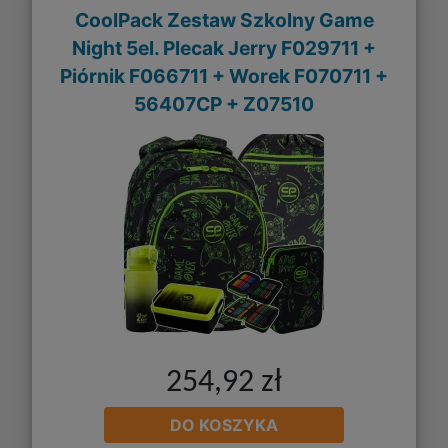
CoolPack Zestaw Szkolny Game
Night 5el. Plecak Jerry F029711 +
Piórnik F066711 + Worek F070711 +
56407CP + Z07510
254,92 zł
DO KOSZYKA