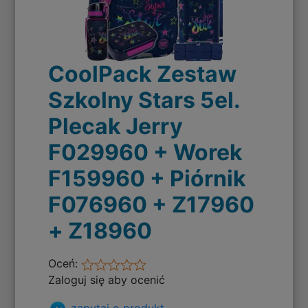
CoolPack Zestaw
Szkolny Stars 5el.
Plecak Jerry
F029960 + Worek
F159960 + Piórnik
F076960 + Z17960
+ Z18960
Oceń:
Zaloguj się aby ocenić
zapytaj o produkt