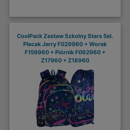
CoolPack Zestaw Szkolny Stars 5el.
Plecak Jerry F029960 + Worek
F159960 + Piórnik F062960 +
Z17960 + Z18960