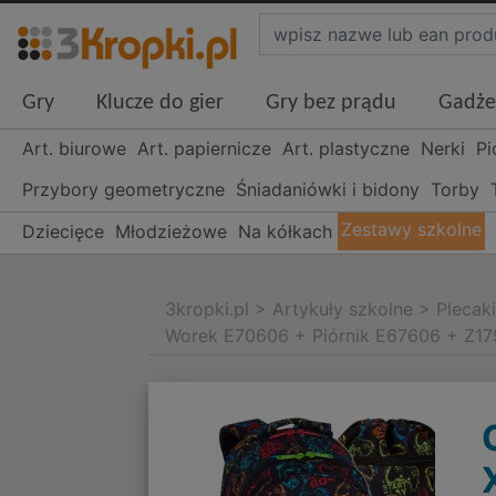
Gry
Klucze do gier
Gry bez prądu
Gadże
Art. biurowe
Art. papiernicze
Art. plastyczne
Nerki
Pi
Przybory geometryczne
Śniadaniówki i bidony
Torby
Zestawy szkolne
Dziecięce
Młodzieżowe
Na kółkach
3kropki.pl
>
Artykuły szkolne
>
Plecak
Worek E70606 + Piórnik E67606 + Z1