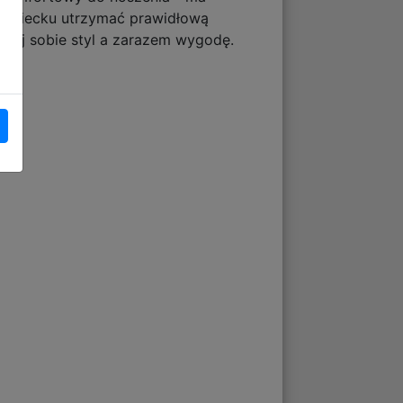
a dziecku utrzymać prawidłową
iącej sobie styl a zarazem wygodę.