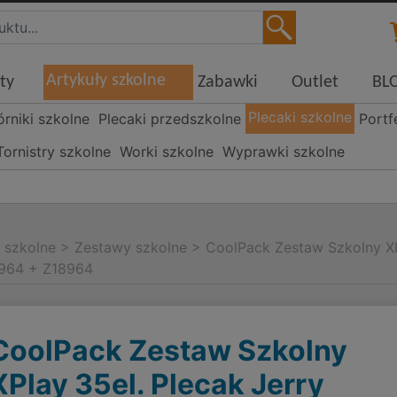
Artykuły szkolne
ty
Zabawki
Outlet
BL
Plecaki szkolne
órniki szkolne
Plecaki przedszkolne
Portf
Tornistry szkolne
Worki szkolne
Wyprawki szkolne
i szkolne
>
Zestawy szkolne
>
CoolPack Zestaw Szkolny XP
7964 + Z18964
CoolPack Zestaw Szkolny
XPlay 35el. Plecak Jerry