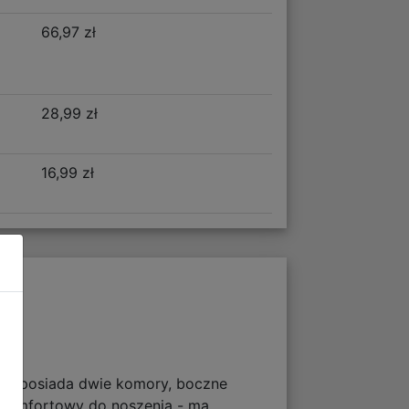
66,97 zł
28,99 zł
16,99 zł
ecak posiada dwie komory, boczne
e komfortowy do noszenia - ma