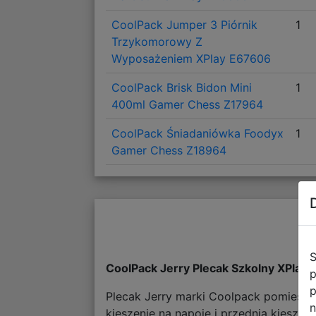
CoolPack Jumper 3 Piórnik
1
Trzykomorowy Z
Wyposażeniem XPlay E67606
CoolPack Brisk Bidon Mini
1
400ml Gamer Chess Z17964
CoolPack Śniadaniówka Foodyx
1
Gamer Chess Z18964
S
CoolPack Jerry Plecak Szkolny XPlay
p
p
Plecak Jerry marki Coolpack pomieści 
n
kieszenie na napoje i przednią kiesze