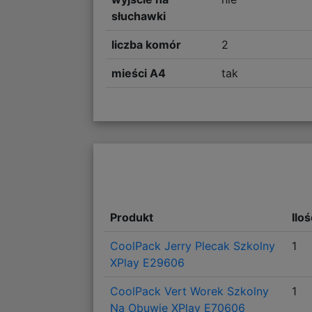
słuchawki
liczba komór
2
mieści A4
tak
Produkt
Ilo
CoolPack Jerry Plecak Szkolny
1
XPlay E29606
CoolPack Vert Worek Szkolny
1
Na Obuwie XPlay E70606