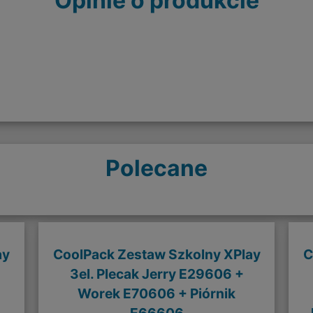
Opinie o produkcie
Polecane
ay
CoolPack Zestaw Szkolny XPlay
C
3el. Plecak Jerry E29606 +
Worek E70606 + Piórnik