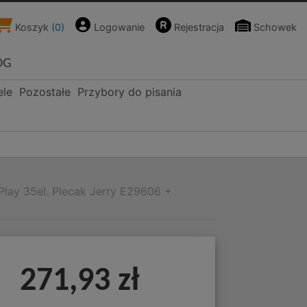
Koszyk
(
0
)
Logowanie
Rejestracja
Schowek
OG
ele
Pozostałe
Przybory do pisania
lay 35el. Plecak Jerry E29606 +
271,93 zł