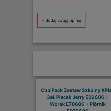
+ dodaj swoją opinię
CoolPack Zestaw Szkolny XPl
3el. Plecak Jerry E29606 +
Worek E70606 + Piórnik