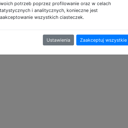
woich potrzeb poprzez profilowanie oraz w celach
y oraz spięcie na ramionach. Dodatkowo zapięcie pozwal
tatystycznych i analitycznych, konieczne jest
ręgosłup. Plecak Jerry to idealna opcja dla młodzieży, cen
aakceptowanie wszystkich ciasteczek.
 dzięki wysokiej jakości i precyzji wykonania.
Ustawienia
Zaakceptuj wszystkie