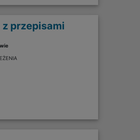
 z przepisami
twie
ZEŻENIA