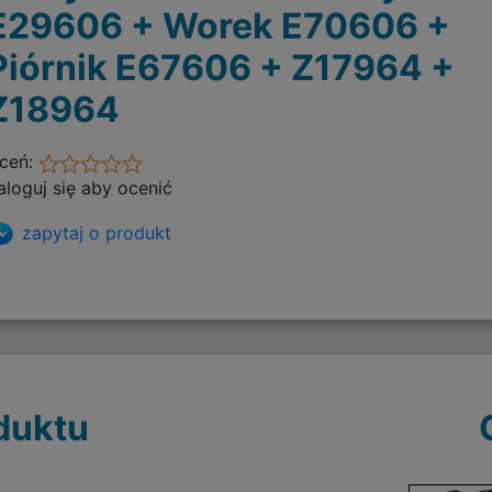
E29606 + Worek E70606 +
Piórnik E67606 + Z17964 +
Z18964
ceń:
aloguj się aby ocenić
zapytaj o produkt
duktu