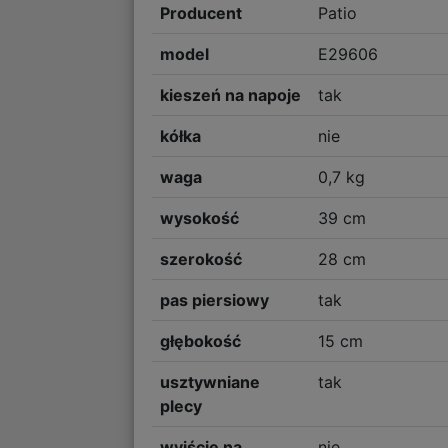
Producent
Patio
model
E29606
kieszeń na napoje
tak
kółka
nie
waga
0,7 kg
wysokość
39 cm
szerokość
28 cm
pas piersiowy
tak
głębokość
15 cm
usztywniane
tak
plecy
wyjście na
nie