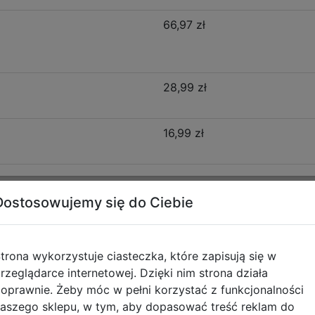
66,97 zł
28,99 zł
16,99 zł
Dostosowujemy się do Ciebie
Opis produktu
trona wykorzystuje ciasteczka, które zapisują się w
 E29606
rzeglądarce internetowej. Dzięki nim strona działa
oprawnie. Żeby móc w pełni korzystać z funkcjonalności
wszystkie niezbędne, szkolne akcesoria i podręczniki. Pl
aszego sklepu, w tym, aby dopasować treść reklam do
ń z organizerem na drobne rzeczy. Model ten jest niezwykl