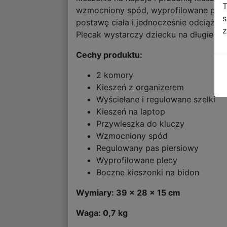
T
wzmocniony spód, wyprofilowane plec
s
postawę ciała i jednocześnie odciąża k
z
Plecak wystarczy dziecku na długie lata
Cechy produktu:
2 komory
Kieszeń z organizerem
Wyściełane i regulowane szelki
Kieszeń na laptop
Przywieszka do kluczy
Wzmocniony spód
Regulowany pas piersiowy
Wyprofilowane plecy
Boczne kieszonki na bidon
Wymiary: 39 x 28 x 15 cm
Waga: 0,7 kg