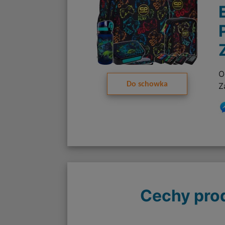
O
Do schowka
Z
Cechy pro