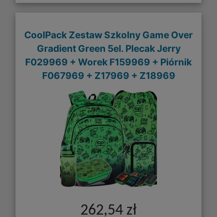
CoolPack Zestaw Szkolny Game Over
Gradient Green 5el. Plecak Jerry
F029969 + Worek F159969 + Piórnik
F067969 + Z17969 + Z18969
262,54 zł