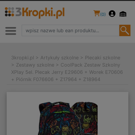
(
0
)
3kropki.pl
>
Artykuły szkolne
>
Plecaki szkolne
>
Zestawy szkolne
>
CoolPack Zestaw Szkolny
XPlay 5el. Plecak Jerry E29606 + Worek E70606
+ Piórnik F076606 + Z17964 + Z18964