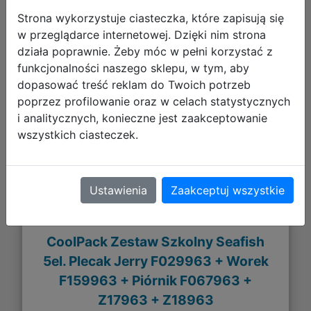
Strona wykorzystuje ciasteczka, które zapisują się
w przeglądarce internetowej. Dzięki nim strona
działa poprawnie. Żeby móc w pełni korzystać z
261,95 zł
funkcjonalności naszego sklepu, w tym, aby
dopasować treść reklam do Twoich potrzeb
DO KOSZYKA
poprzez profilowanie oraz w celach statystycznych
i analitycznych, konieczne jest zaakceptowanie
wszystkich ciasteczek.
Galeria zdjęć
Ustawienia
Zaakceptuj wszystkie
CoolPack Zestaw Szkolny Seafish
5el. Plecak Jerry F029963 + Worek
F159963 + Piórnik F067963 +
Z17963 + Z18963