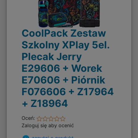
CoolPack Zestaw
Szkolny XPlay 5el.
Plecak Jerry
E29606 + Worek
E70606 + Piórnik
F076606 + Z17964
+ Z18964
Oceń:
Zaloguj się aby ocenić
zapytaj o produkt