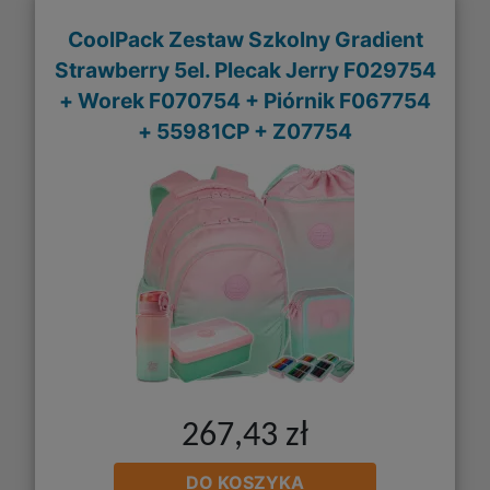
CoolPack Zestaw Szkolny Gradient
Strawberry 5el. Plecak Jerry F029754
+ Worek F070754 + Piórnik F067754
+ 55981CP + Z07754
267,43 zł
DO KOSZYKA