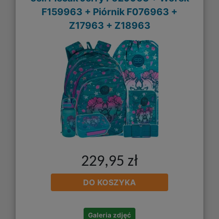
F159963 + Piórnik F076963 +
Z17963 + Z18963
229,95 zł
DO KOSZYKA
Galeria zdjęć