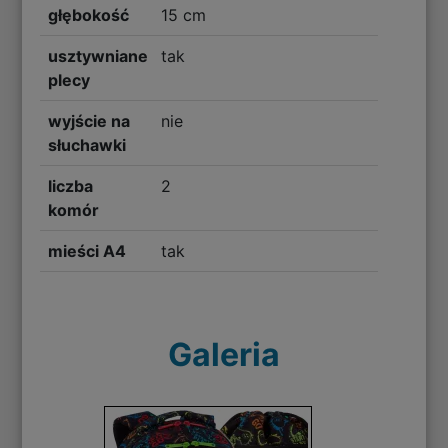
głębokość
15 cm
usztywniane
tak
plecy
wyjście na
nie
słuchawki
liczba
2
komór
mieści A4
tak
Galeria