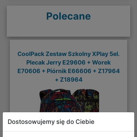
Polecane
CoolPack Zestaw Szkolny XPlay 5el.
Plecak Jerry E29606 + Worek
E70606 + Piórnik E66606 + Z17964
+ Z18964
Dostosowujemy się do Ciebie