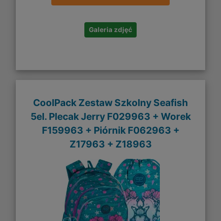
Galeria zdjęć
CoolPack Zestaw Szkolny Seafish
5el. Plecak Jerry F029963 + Worek
F159963 + Piórnik F062963 +
Z17963 + Z18963