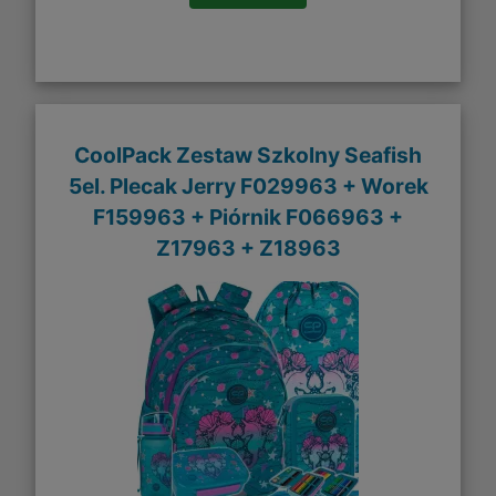
CoolPack Zestaw Szkolny Seafish
5el. Plecak Jerry F029963 + Worek
F159963 + Piórnik F066963 +
Z17963 + Z18963