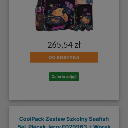
265,54 zł
DO KOSZYKA
Galeria zdjęć
CoolPack Zestaw Szkolny Seafish
5el. Plecak Jerry F029963 + Worek