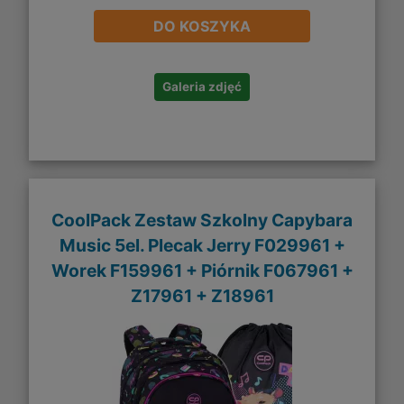
DO KOSZYKA
Galeria zdjęć
CoolPack Zestaw Szkolny Capybara
Music 5el. Plecak Jerry F029961 +
Worek F159961 + Piórnik F067961 +
Z17961 + Z18961