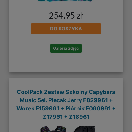
254,95 zł
DO KOSZYKA
Galeria zdjęć
CoolPack Zestaw Szkolny Capybara
Music 5el. Plecak Jerry F029961 +
Worek F159961 + Piórnik F066961 +
Z17961 + Z18961