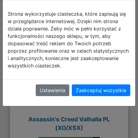
Strona wykorzystuje ciasteczka, które zapisują się
w przeglądarce internetowej. Dzięki nim strona
działa poprawnie. Żeby móc w pełni korzystać z
108,90 zł
funkcjonalności naszego sklepu, w tym, aby
dopasować treść reklam do Twoich potrzeb
DO KOSZYKA
poprzez profilowanie oraz w celach statystycznych
i analitycznych, konieczne jest zaakceptowanie
wszystkich ciasteczek.
Galeria zdjęć
Ustawienia
Zaakceptuj wszystkie
Assassin's Creed Valhalla PL
(XO/XSX)