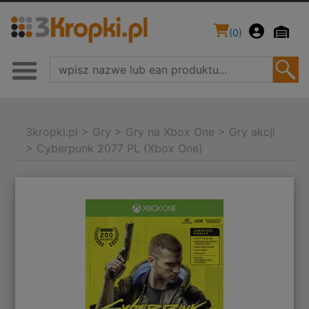
(
0
)
3kropki.pl
>
Gry
>
Gry na Xbox One
>
Gry akcji
>
Cyberpunk 2077 PL (Xbox One)