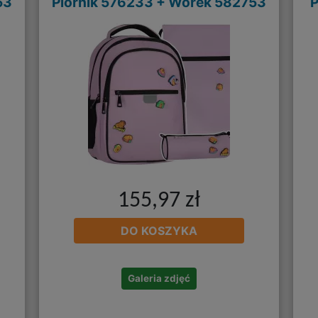
53
Piórnik 576233 + Worek 582753
155,97 zł
DO KOSZYKA
Galeria zdjęć