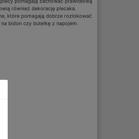
i plecy pomagają zachować prawidłową
owią również dekorację plecaka.
zne, które pomagają dobrze rozlokować
 na bidon czy butelkę z napojem.