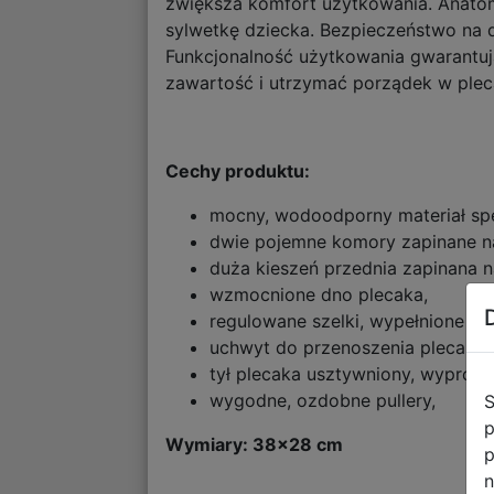
zwiększa komfort użytkowania. Anato
sylwetkę dziecka. Bezpieczeństwo na 
Funkcjonalność użytkowania gwarantuj
zawartość i utrzymać porządek w pleca
Cechy produktu:
mocny, wodoodporny materiał spe
dwie pojemne komory zapinane n
duża kieszeń przednia zapinana 
wzmocnione dno plecaka,
regulowane szelki, wypełnione gą
uchwyt do przenoszenia plecaka,
tył plecaka usztywniony, wyprof
wygodne, ozdobne pullery,
S
p
Wymiary: 38x28 cm
p
n