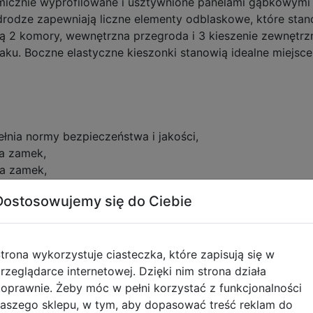
micznie wyprofilowane i usztywnione panelami gąbkowym
drodze zapewniają liczne elementy odblaskowe, które stan
ą 2 komory, wewnętrzna przegroda i 3 kieszenie zewnętr
ku. Boczne elastyczne kieszonki stanowią idealne miejsce
łnia normy bezpieczeństwa i jakości,
a zamek,
na zamek,
Dostosowujemy się do Ciebie
bką, zapewniają komfort w noszeniu,
ilowany pokryty oddychającym materiałem,
trona wykorzystuje ciasteczka, które zapisują się w
rzeglądarce internetowej. Dzięki nim strona działa
oprawnie. Żeby móc w pełni korzystać z funkcjonalności
aszego sklepu, w tym, aby dopasować treść reklam do