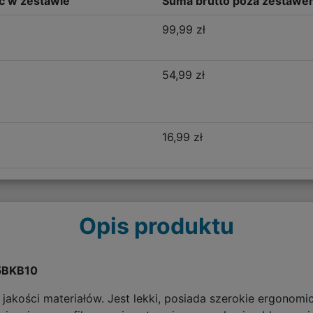
ść w zestawie
Suma brutto poza zestawe
99,99 zł
54,99 zł
16,99 zł
Opis produktu
15BKB10
akości materiałów. Jest lekki, posiada szerokie ergonomicz