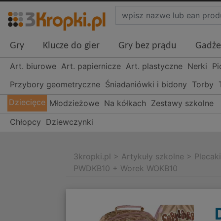
Gry
Klucze do gier
Gry bez prądu
Gadże
Art. biurowe
Art. papiernicze
Art. plastyczne
Nerki
Pi
Przybory geometryczne
Śniadaniówki i bidony
Torby
Dziecięce
Młodzieżowe
Na kółkach
Zestawy szkolne
Chłopcy
Dziewczynki
3kropki.pl
>
Artykuły szkolne
>
Plecak
PWDKB10 + Worek WOKB10