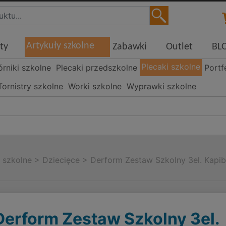
Artykuły szkolne
ty
Zabawki
Outlet
BL
Plecaki szkolne
órniki szkolne
Plecaki przedszkolne
Portf
Tornistry szkolne
Worki szkolne
Wyprawki szkolne
i szkolne
>
Dziecięce
>
Derform Zestaw Szkolny 3el. Kapib
Derform Zestaw Szkolny 3el.