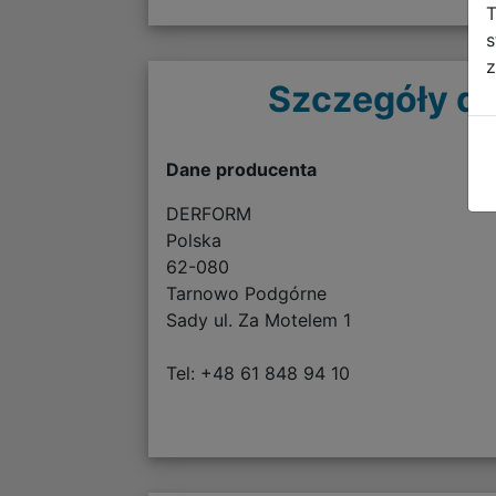
T
s
z
Szczegóły do
Dane producenta
DERFORM
Polska
62-080
Tarnowo Podgórne
Sady ul. Za Motelem 1
Tel: +48 61 848 94 10