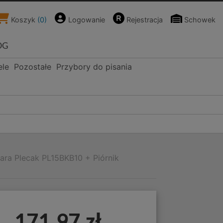
Koszyk
(
0
)
Logowanie
Rejestracja
Schowek
OG
ele
Pozostałe
Przybory do pisania
ara Plecak PL15BKB10 + Piórnik