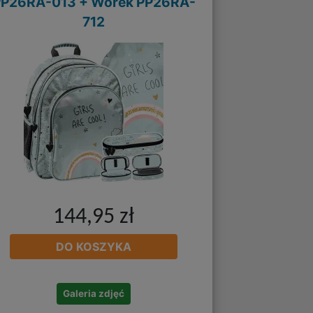
PP26RA-013 + Worek PP26RA-
712
144,95 zł
DO KOSZYKA
Galeria zdjęć