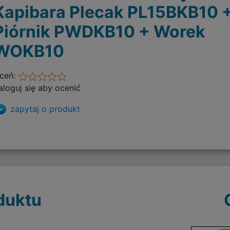
Kapibara Plecak PL15BKB10 
Piórnik PWDKB10 + Worek
WOKB10
ceń:
aloguj się aby ocenić
zapytaj o produkt
duktu