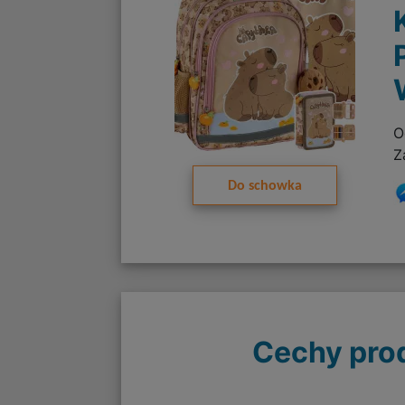
O
Z
Do schowka
Cechy pro