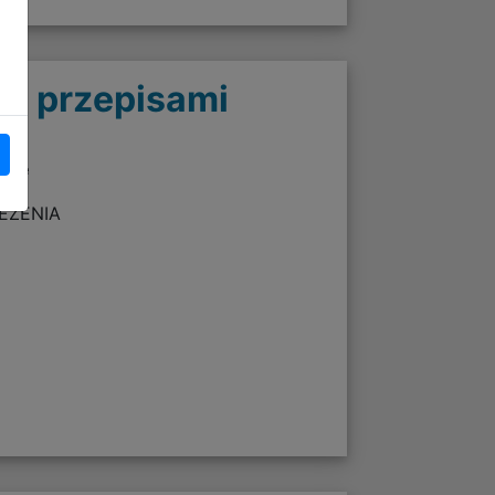
 z przepisami
twie
ZEŻENIA