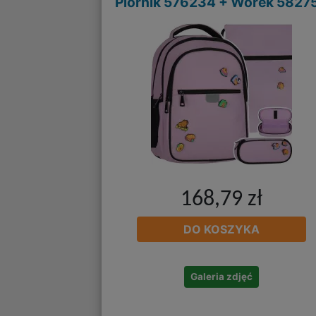
Piórnik 576234 + Worek 5827
168,79 zł
DO KOSZYKA
Galeria zdjęć