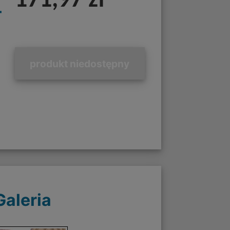
171,97 zł
+
produkt niedostępny
Galeria