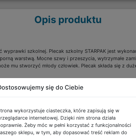
Opis produktu
ć wyprawki szkolnej. Plecak szkolny STARPAK jest wykona
orną warstwą. Mocne szwy i przeszycia, wytrzymałe zamki
oże mu stworzyć młody człowiek. Plecak składa się z duż
ła wyłożona specjalną wzmocniona i łatwą w czyszczeniu
Dostosowujemy się do Ciebie
co potrzebne w szkole. Dodatkowo 2 przednie kieszenie uł
ciliśmy siatkowe kieszenie na butelki z napojem. Kieszeni
trona wykorzystuje ciasteczka, które zapisują się w
rzeglądarce internetowej. Dzięki nim strona działa
oprawnie. Żeby móc w pełni korzystać z funkcjonalności
y i 2 obszernych przedniej kieszeni
aszego sklepu, w tym, aby dopasować treść reklam do