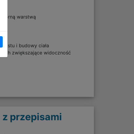
odporną warstwą
zrostu i budowy ciała
elkach zwiększające widoczność
 z przepisami