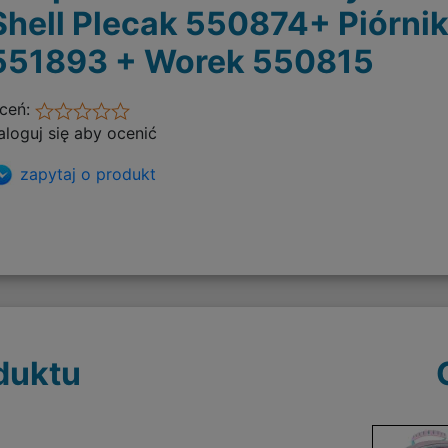
Shell Plecak 550874+ Piórni
551893 + Worek 550815
ceń:
aloguj się aby ocenić
zapytaj o produkt
duktu