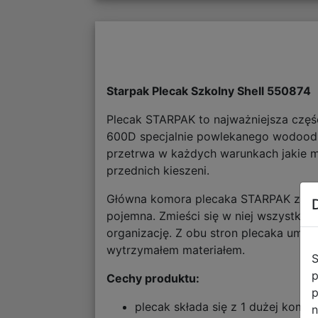
Starpak Plecak Szkolny Shell 550874
Plecak STARPAK to najważniejsza częś
600D specjalnie powlekanego wodoodp
przetrwa w każdych warunkach jakie m
przednich kieszeni.
Główna komora plecaka STARPAK zosta
pojemna. Zmieści się w niej wszystko 
organizację. Z obu stron plecaka umieś
wytrzymałem materiałem.
S
p
Cechy produktu:
p
plecak składa się z 1 dużej komor
n