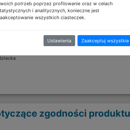
iatkowe na butelkę z napojem
woich potrzeb poprzez profilowanie oraz w celach
tatystycznych i analitycznych, konieczne jest
riału poliestrowego 600D specjalnie powlekanego wodo
aakceptowanie wszystkich ciasteczek.
caka ochrona przed wilgocią i brudem
 większego komfortu
Ustawienia
Zaakceptuj wszystkie
miona- regulowane szelki pozwalają dopasować plecak do w
 przedniej kieszeni, na obu bocznych kieszeniach i na sz
dziecka
tyczące zgodności produktu