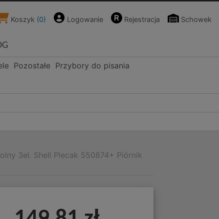
Koszyk
(
0
)
Logowanie
Rejestracja
Schowek
OG
ele
Pozostałe
Przybory do pisania
lny 3el. Shell Plecak 550874+ Piórnik