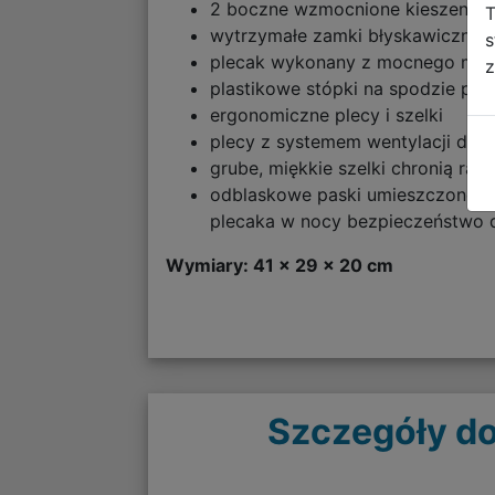
2 boczne wzmocnione kieszenie s
T
wytrzymałe zamki błyskawiczne,
s
plecak wykonany z mocnego mate
z
plastikowe stópki na spodzie ple
ergonomiczne plecy i szelki
plecy z systemem wentylacji dla
grube, miękkie szelki chronią ra
odblaskowe paski umieszczone na
plecaka w nocy bezpieczeństwo 
Wymiary: 41 x 29 x 20 cm
Szczegóły do