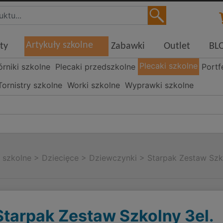
Artykuły szkolne
ty
Zabawki
Outlet
BL
Plecaki szkolne
órniki szkolne
Plecaki przedszkolne
Portf
Tornistry szkolne
Worki szkolne
Wyprawki szkolne
i szkolne
>
Dziecięce
>
Dziewczynki
>
Starpak Zestaw Szko
Starpak Zestaw Szkolny 3el.