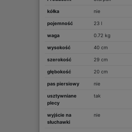
kółka
nie
pojemność
23 l
waga
0.72 kg
wysokość
40 cm
szerokość
29 cm
głębokość
20 cm
pas piersiowy
nie
usztywniane
tak
plecy
wyjście na
nie
słuchawki