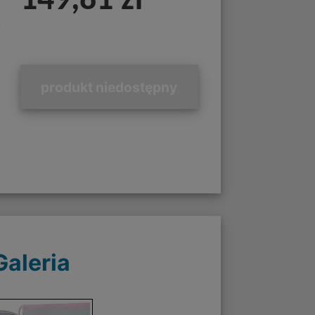
149,81 zł
k
produkt niedostępny
Galeria