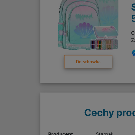
O
Z
Do schowka
Cechy pro
Producent
Starpak