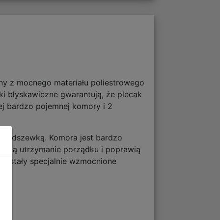
ny z mocnego materiału poliestrowego
 błyskawiczne gwarantują, że plecak
ej bardzo pojemnej komory i 2
 podszewką. Komora jest bardzo
atwią utrzymanie porządku i poprawią
e zostały specjalnie wzmocnione