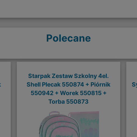
Polecane
Starpak Zestaw Szkolny 4el.
k
Shell Plecak 550874 + Piórnik
S
550942 + Worek 550815 +
Torba 550873