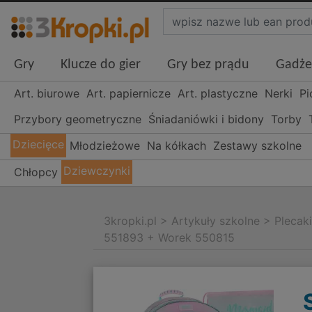
Gry
Klucze do gier
Gry bez prądu
Gadże
Art. biurowe
Art. papiernicze
Art. plastyczne
Nerki
Pi
Przybory geometryczne
Śniadaniówki i bidony
Torby
Dziecięce
Młodzieżowe
Na kółkach
Zestawy szkolne
Dziewczynki
Chłopcy
3kropki.pl
>
Artykuły szkolne
>
Plecak
551893 + Worek 550815