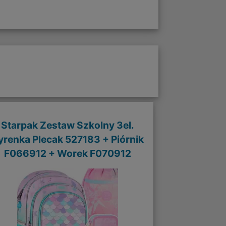
Starpak Zestaw Szkolny 3el.
yrenka Plecak 527183 + Piórnik
F066912 + Worek F070912