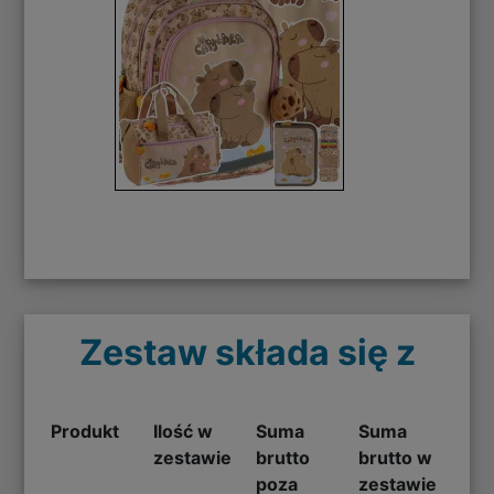
Zestaw składa się z
Produkt
Ilość w
Suma
Suma
zestawie
brutto
brutto w
poza
zestawie