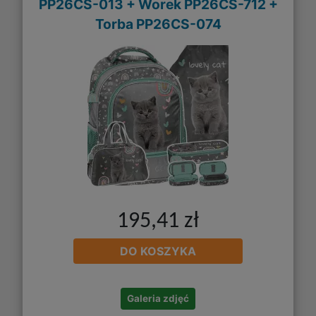
PP26CS-013 + Worek PP26CS-712 +
Torba PP26CS-074
195,41 zł
DO KOSZYKA
Galeria zdjęć