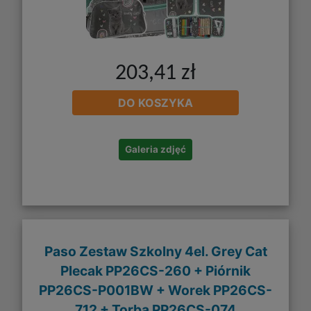
203,41 zł
DO KOSZYKA
Galeria zdjęć
Paso Zestaw Szkolny 4el. Grey Cat
Plecak PP26CS-260 + Piórnik
PP26CS-P001BW + Worek PP26CS-
712 + Torba PP26CS-074