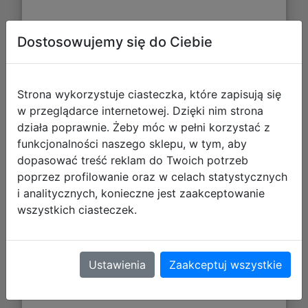
Dostosowujemy się do Ciebie
Paso Zestaw Szkolny 4el Amazing
Strona wykorzystuje ciasteczka, które zapisują się
Spiderman Plecak SP26CC-090 +
w przeglądarce internetowej. Dzięki nim strona
Piórnik SP26CC-P001BW + Worek
działa poprawnie. Żeby móc w pełni korzystać z
SP26CC-712 + Torba SP26CC-074
funkcjonalności naszego sklepu, w tym, aby
dopasować treść reklam do Twoich potrzeb
poprzez profilowanie oraz w celach statystycznych
i analitycznych, konieczne jest zaakceptowanie
wszystkich ciasteczek.
Ustawienia
Zaakceptuj wszystkie