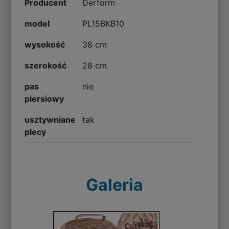
Producent
Derform
model
PL15BKB10
wysokość
38 cm
szerokość
28 cm
pas
nie
piersiowy
usztywniane
tak
plecy
Galeria