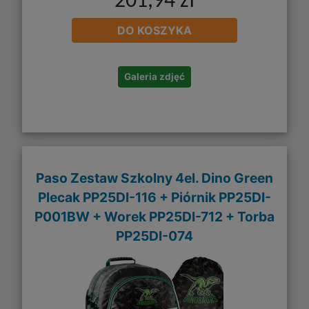
201,94 zł
DO KOSZYKA
Galeria zdjęć
Paso Zestaw Szkolny 4el. Dino Green
Plecak PP25DI-116 + Piórnik PP25DI-
P001BW + Worek PP25DI-712 + Torba
PP25DI-074