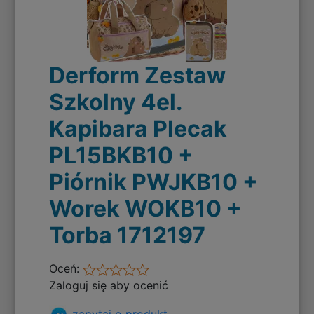
Derform Zestaw
Szkolny 4el.
Kapibara Plecak
PL15BKB10 +
Piórnik PWJKB10 +
Worek WOKB10 +
Torba 1712197
Oceń:
Zaloguj się aby ocenić
zapytaj o produkt