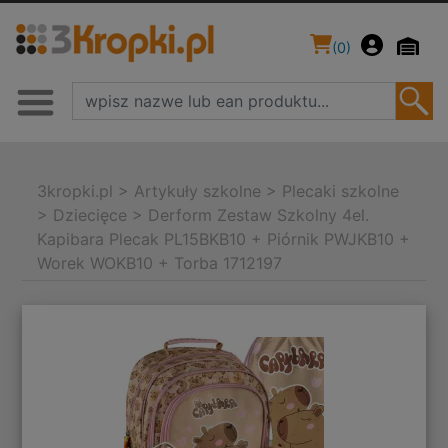
(
0
)
3kropki.pl
>
Artykuły szkolne
>
Plecaki szkolne
>
Dziecięce
>
Derform Zestaw Szkolny 4el.
Kapibara Plecak PL15BKB10 + Piórnik PWJKB10 +
Worek WOKB10 + Torba 1712197