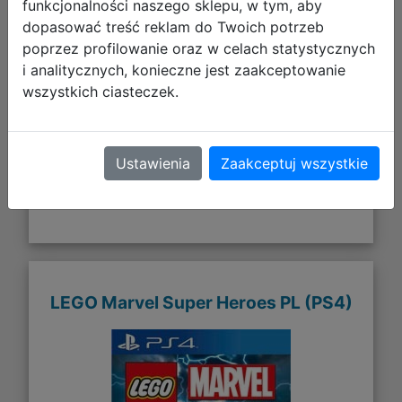
funkcjonalności naszego sklepu, w tym, aby
dopasować treść reklam do Twoich potrzeb
82,99 zł
poprzez profilowanie oraz w celach statystycznych
i analitycznych, konieczne jest zaakceptowanie
DO KOSZYKA
wszystkich ciasteczek.
Galeria zdjęć
Ustawienia
Zaakceptuj wszystkie
LEGO Marvel Super Heroes PL (PS4)