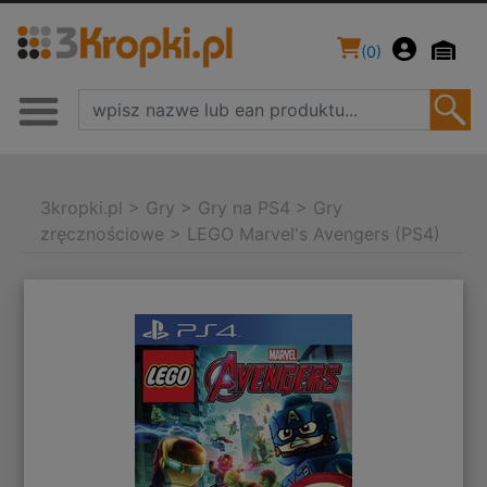
(
0
)
3kropki.pl
>
Gry
>
Gry na PS4
>
Gry
zręcznościowe
>
LEGO Marvel's Avengers (PS4)