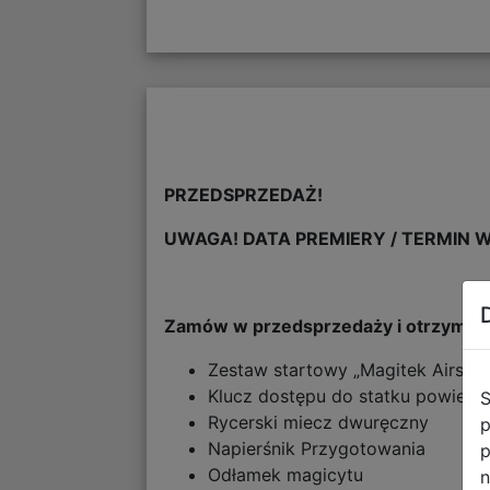
PRZEDSPRZEDAŻ!
UWAGA! DATA PREMIERY / TERMIN W
Zamów w przedsprzedaży i otrzymaj 
Zestaw startowy „Magitek Airship
Klucz dostępu do statku powietr
S
Rycerski miecz dwuręczny
p
Napierśnik Przygotowania
p
Odłamek magicytu
n