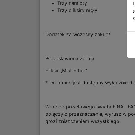
Trzy namioty
T
Trzy eliksiry mgły
s
z
Dodatek za wczesny zakup*
Błogosławiona zbroja
Eliksir „Mist Ether”
*Ten bonus jest dostępny wyłącznie dl
Wróć do pikselowego świata FINAL FAN
połączyło przeznaczenie, wyrusz w pod
grozi zniszczeniem wszystkiego.