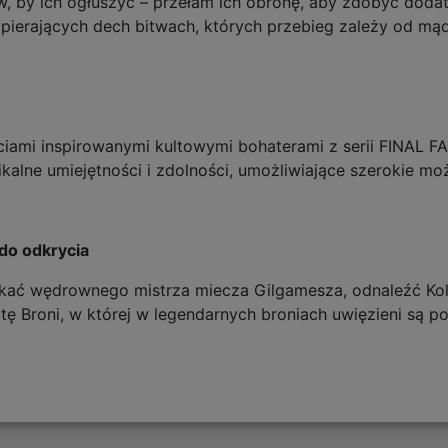
, by ich ogłuszyć – przełam ich obronę, aby zdobyć dodat
erających dech bitwach, których przebieg zależy od mądr
ciami inspirowanymi kultowymi bohaterami z serii FINAL F
kalne umiejętności i zdolności, umożliwiające szerokie mo
 do odkrycia
otkać wędrownego mistrza miecza Gilgamesza, odnaleźć Ko
ę Broni, w której w legendarnych broniach uwięzieni są po