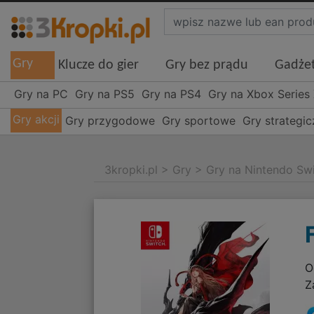
Gry
Klucze do gier
Gry bez prądu
Gadże
Gry na PC
Gry na PS5
Gry na PS4
Gry na Xbox Series
Gry akcji
Gry przygodowe
Gry sportowe
Gry strategi
3kropki.pl
>
Gry
>
Gry na Nintendo Sw
O
Z