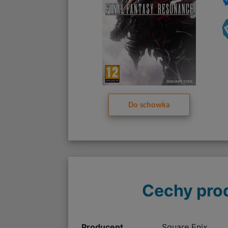
Do schowka
Cechy pro
Producent
Square Enix