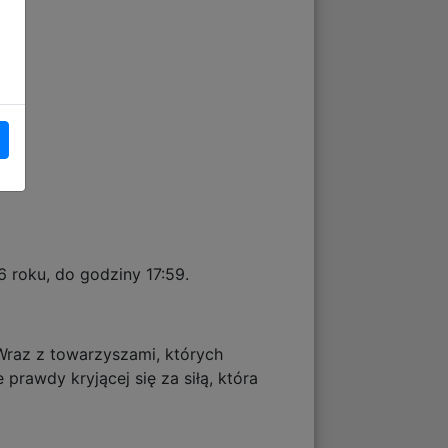
6 roku, do godziny 17:59.
Wraz z towarzyszami, których
rawdy kryjącej się za siłą, która