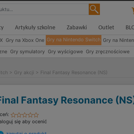
ty
Artykuły szkolne
Zabawki
Outlet
BL
Gry na Nintendo Switch
 X
Gry na Xbox One
Gry na Ninte
czne
Gry symulatory
Gry wyścigowe
Gry zręcznościowe
itch
>
Gry akcji
>
Final Fantasy Resonance (NS)
Final Fantasy Resonance (NS
ceń:
aloguj się aby ocenić
zapytaj o produkt