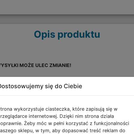
Opis produktu
YSYŁKI MOŻE ULEC ZMIANIE!
Dostosowujemy się do Ciebie
poniższe DLC:
 & Squire”
znego Magitek
trona wykorzystuje ciasteczka, które zapisują się w
rzeglądarce internetowej. Dzięki nim strona działa
oprawnie. Żeby móc w pełni korzystać z funkcjonalności
aszego sklepu, w tym, aby dopasować treść reklam do