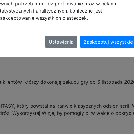
woich potrzeb poprzez profilowanie oraz w celach
tatystycznych i analitycznych, konieczne jest
aakceptowanie wszystkich ciasteczek.
Ustawienia
Zaakceptuj wszystkie
a klientów, którzy dokonają zakupu gry do 6 listopada 202
TASY, który powstał na kanwie klasycznych odsłon serii. 
róż. Wykorzystaj Wizje, by pomogły ci w walce o odkrycie p