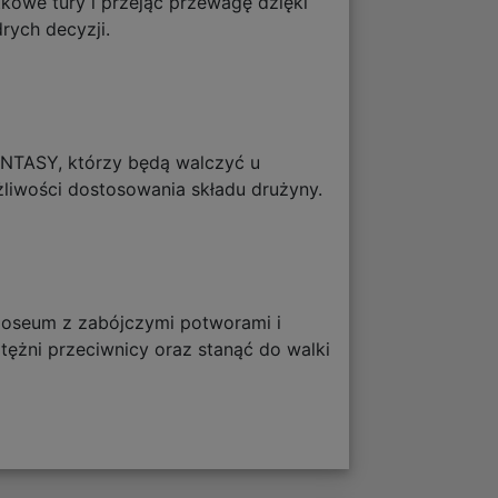
kowe tury i przejąć przewagę dzięki
ych decyzji.
ANTASY, którzy będą walczyć u
żliwości dostosowania składu drużyny.
loseum z zabójczymi potworami i
tężni przeciwnicy oraz stanąć do walki