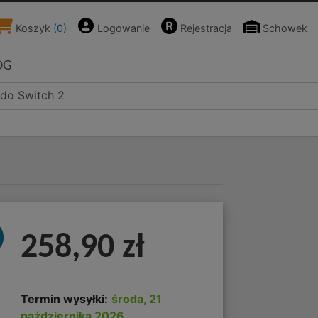
Koszyk
(
0
)
Logowanie
Rejestracja
Schowek
OG
ndo Switch 2
)
258,90 zł
Termin wysyłki:
środa, 21
października 2026