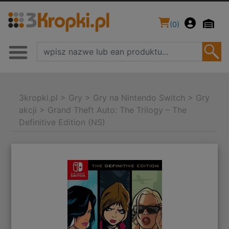
(
0
)
3kropki.pl
>
Gry
>
Gry na Nintendo Switch
>
Gry
akcji
>
Grand Theft Auto: The Trilogy – The
Definitive Edition (NS)