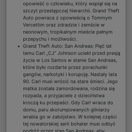
opowieść o człowieku, który wspiął się na
szczyt przestępczej hierarchii. Grand Theft
Auto powraca z opowieścią o Tommym
Vercettim oraz zdradzie i zemście w
neonowym, tropikalnym mieście pełnym
przepychu i możliwości.
Grand Theft Auto: San Andreas: Pięć lat
temu Carl „CJ” Johnson uciekł przed presją
życia w Los Santos w stanie San Andreas,
które było rozdarte przez porachunki
gangów, narkotyki i korupcję. Nastały lata
90. Carl musi wrócić na stare śmieci. Jego
matka została zamordowana, rodzina się
rozpada, a przyjaciele z dzieciństwa
kroczą ku przepaści. Gdy Carl wraca do
domu, paru skorumpowanych gliniarzy
wrabia go w zabójstwo. W kolejnej części
tej nowatorskiej serii bohater musi odbyć
podróż przez stan San Andreas, aby