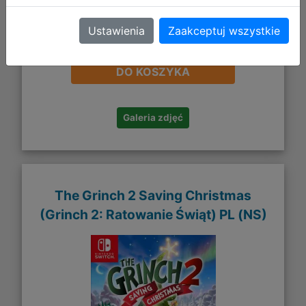
Ustawienia
Zaakceptuj wszystkie
129,90 zł
DO KOSZYKA
Galeria zdjęć
The Grinch 2 Saving Christmas
(Grinch 2: Ratowanie Świąt) PL (NS)