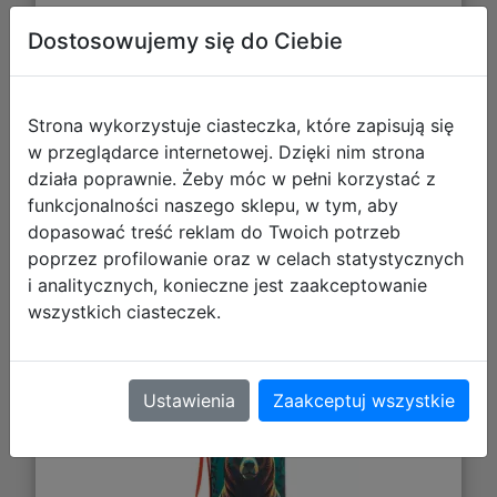
Dostosowujemy się do Ciebie
Galeria zdjęć
Strona wykorzystuje ciasteczka, które zapisują się
w przeglądarce internetowej. Dzięki nim strona
działa poprawnie. Żeby móc w pełni korzystać z
funkcjonalności naszego sklepu, w tym, aby
dopasować treść reklam do Twoich potrzeb
poprzez profilowanie oraz w celach statystycznych
CoolPack Brisk Bidon Mini 400ml
i analitycznych, konieczne jest zaakceptowanie
Bear Z17968
wszystkich ciasteczek.
Ustawienia
Zaakceptuj wszystkie