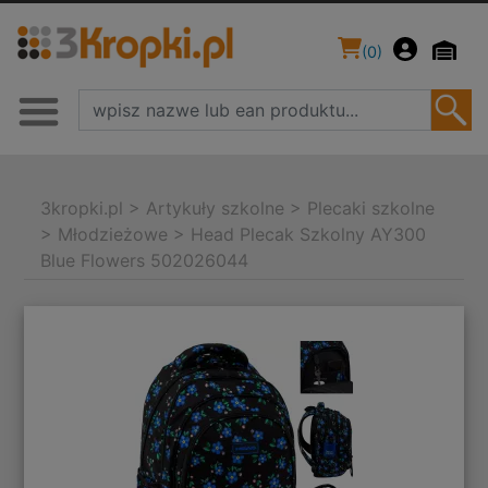
(
0
)
3kropki.pl
>
Artykuły szkolne
>
Plecaki szkolne
>
Młodzieżowe
>
Head Plecak Szkolny AY300
Blue Flowers 502026044