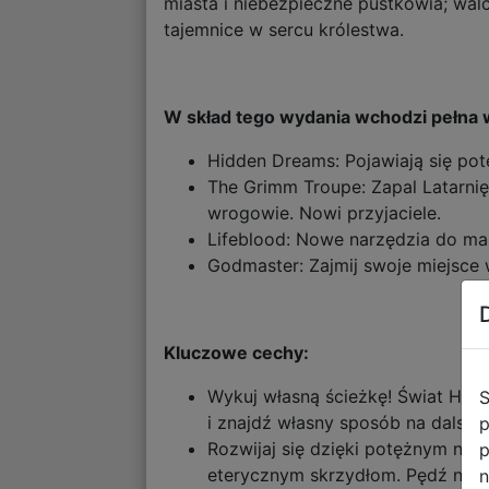
miasta i niebezpieczne pustkowia; wal
tajemnice w sercu królestwa.
W skład tego wydania wchodzi pełna 
Hidden Dreams: Pojawiają się po
The Grimm Troupe: Zapal Latarni
wrogowie. Nowi przyjaciele.
Lifeblood: Nowe narzędzia do ma
Godmaster: Zajmij swoje miejsce 
Kluczowe cechy:
Wykuj własną ścieżkę! Świat Hallo
S
i znajdź własny sposób na dalszą
p
Rozwijaj się dzięki potężnym now
p
eterycznym skrzydłom. Pędź nap
n