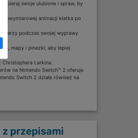
Wybieraj swoje ulubione i spraw, by
 dwuwymiarowej animacji klatka po
h rycerzy podczas swojej wyprawy
a, mapy i pinezki, aby lepiej
Christophera Larkina.
erów na Nintendo Switch™ 2 oferuje
ntendo Switch 2 działa również na
 z przepisami