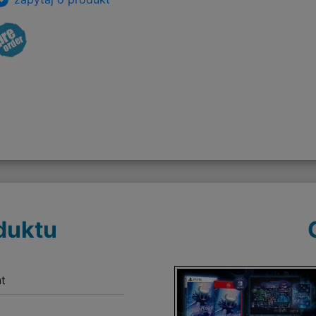
duktu
t