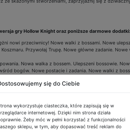
cz ze skażonymi stworzeniami, zaprzyjaźnij się z dziwacz
wersja gry Hollow Knight oraz poniższe darmowe dodatki
tężni nowi przeciwnicy! Nowe walki z bossami. Nowe ulep
ę Koszmaru. Przywołaj Trupę. Nowe główne zadanie. Nowe 
powania. Nowa walka z bossem. Ulepszeni bossowie. Now
wśród bogów. Nowe postacie i zadania. Nowe walki z bossa
Dostosowujemy się do Ciebie
wnest jest rozległy i otwarty. Wybieraj, którymi drogami 
trona wykorzystuje ciasteczka, które zapisują się w
 podróż.
rzeglądarce internetowej. Dzięki nim strona działa
ym umiejętnościom i zdolnościom! Zyskuj zaklęcia, siłę i 
oprawnie. Żeby móc w pełni korzystać z funkcjonalności
rzód w płomiennym błysku. Raź wrogów ognistą duszą!
aszego sklepu, w tym, aby dopasować treść reklam do