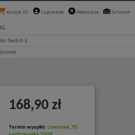
Koszyk
(
0
)
Logowanie
Rejestracja
Schowek
OG
ndo Switch 2
ościowe
168,90 zł
Termin wysyłki:
czwartek, 15
października 2026