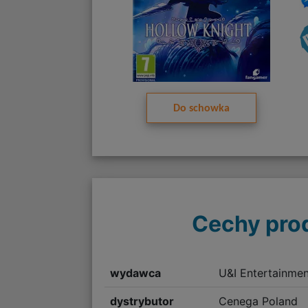
Do schowka
Cechy pro
wydawca
U&I Entertainmen
dystrybutor
Cenega Poland