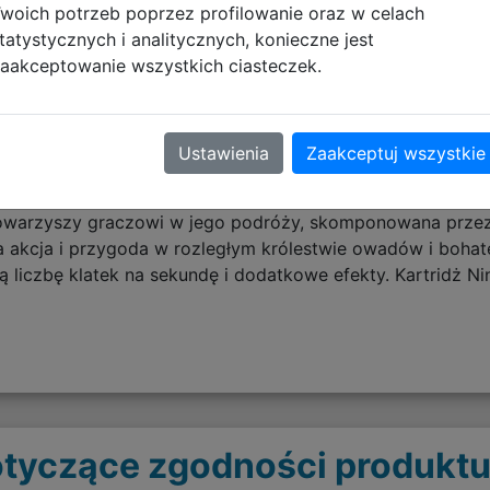
 relikty, które oferują dziwaczne nowe moce i zdolności. 
woich potrzeb poprzez profilowanie oraz w celach
tatystycznych i analitycznych, konieczne jest
ażających postaci, wszystkie ożywione dzięki tradycyjnej
aakceptowanie wszystkich ciasteczek.
ossów! Staw czoła dzikim bestiom i pokonaj starożytnyc
Ustawienia
Zaakceptuj wszystkie
zbudowanym narzędziom do oznaczania. Kupuj kompasy, piór
 w Hollow Knight.
owarzyszy graczowi w jego podróży, skomponowana przez 
a akcja i przygoda w rozległym królestwie owadów i bohat
 liczbę klatek na sekundę i dodatkowe efekty. Kartridż Ni
tyczące zgodności produktu