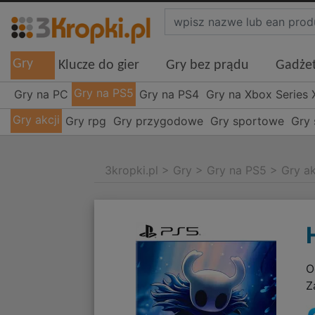
Gry
Klucze do gier
Gry bez prądu
Gadże
Gry na PS5
Gry na PC
Gry na PS4
Gry na Xbox Series 
Gry akcji
Gry rpg
Gry przygodowe
Gry sportowe
Gry 
3kropki.pl
>
Gry
>
Gry na PS5
>
Gry ak
O
Z