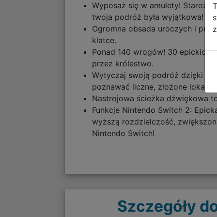
Wyposaż się w amulety! Starożytne
T
twoja podróż była wyjątkowa!
s
Ogromna obsada uroczych i przer
z
klatce.
Ponad 140 wrogów! 30 epickich b
przez królestwo.
Wytyczaj swoją podróż dzięki ro
poznawać liczne, złożone lokacje
Nastrojowa ścieżka dźwiękowa t
Funkcje Nintendo Switch 2: Epick
wyższą rozdzielczość, zwiększoną
Nintendo Switch!
Szczegóły do