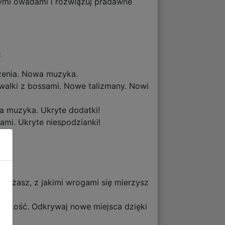
nymi owadami i rozwiązuj pradawne
:
szenia. Nowa muzyka.
walki z bossami. Nowe talizmany. Nowi
a muzyka. Ukryte dodatki!
mi. Ukryte niespodzianki!
podążasz, z jakimi wrogami się mierzysz
szybkość. Odkrywaj nowe miejsca dzięki