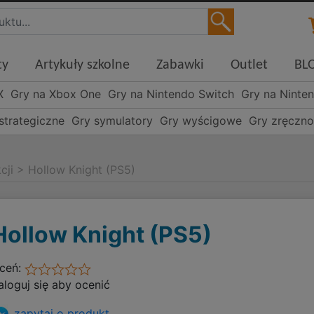
ty
Artykuły szkolne
Zabawki
Outlet
BL
X
Gry na Xbox One
Gry na Nintendo Switch
Gry na Ninte
strategiczne
Gry symulatory
Gry wyścigowe
Gry zręczn
cji
>
Hollow Knight (PS5)
Hollow Knight (PS5)
ceń:
aloguj się aby ocenić
zapytaj o produkt