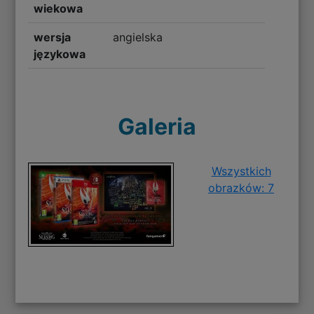
wiekowa
wersja
angielska
językowa
Galeria
Wszystkich
obrazków: 7