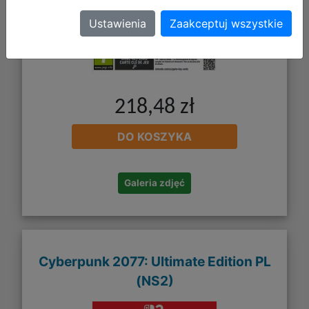
Ustawienia
Zaakceptuj wszystkie
218,48 zł
DO KOSZYKA
Galeria zdjęć
Cyberpunk 2077: Ultimate Edition PL
(NS2)