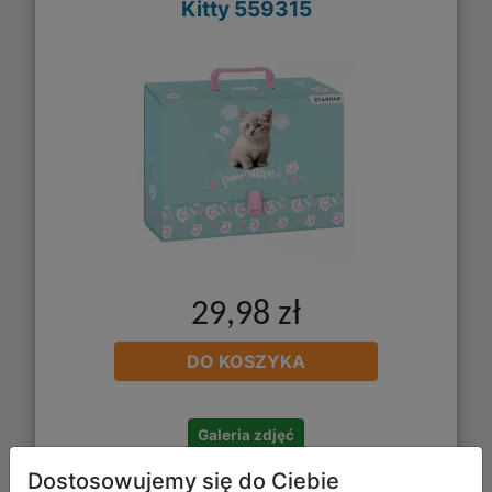
Kitty 559315
29,98 zł
DO KOSZYKA
Galeria zdjęć
Dostosowujemy się do Ciebie