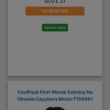
6,01 zł
DO KOSZYKA
Galeria zdjęć
CoolPack First Worek Szkolny Na
Obuwie Capybara Music F159961