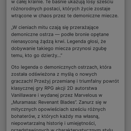
w całej krainie. Te baśnie ukazują losy sześciu
różnorodnych postaci, których życie zostaje
wtrącone w chaos przez te demoniczne miecze.
„W cieniach mitu czają się przerażające
demoniczne ostrza — podłe bronie opętane
nienasyconą żądzą krwi. Legenda głosi, że
dobywanie takiego miecza przynosi zgubę
temu, kto go dzierży…”
Oto legenda o demonicznych ostrzach, która
została odświeżona z myślą o nowych
graczach! Przeżyj przemianę i triumfalny powrót
klasycznej gry RPG akcji 2D autorstwa
Vanillaware i wydanej przez Marvelous w
„Muramasa: Revenant Blades”. Zanurz się w
mitycznych opowieściach sześciu różnych
bohaterów, z których każdy ma własną,
niepowtarzalną historię i umiejętności,
przedstawionych w charakterystycznym stylu