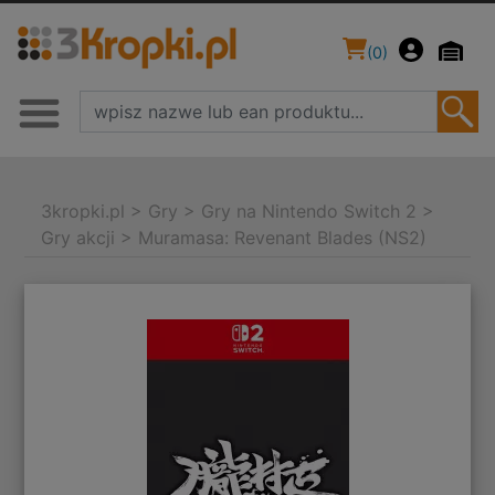
(
0
)
3kropki.pl
>
Gry
>
Gry na Nintendo Switch 2
>
Gry akcji
>
Muramasa: Revenant Blades (NS2)