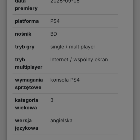
data
2025-09-05
premiery
platforma
PS4
nośnik
BD
tryb gry
single / multiplayer
tryb
Internet / wspólny ekran
multiplayer
wymagania
konsola PS4
sprzętowe
kategoria
3+
wiekowa
wersja
angielska
językowa