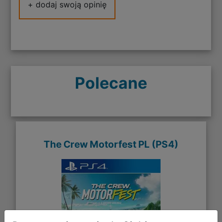
+ dodaj swoją opinię
Polecane
The Crew Motorfest PL (PS4)