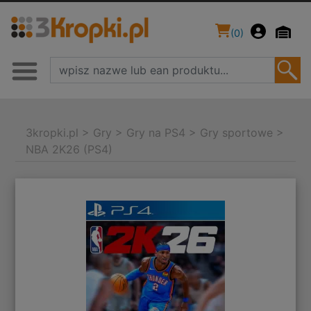
(
0
)
3kropki.pl
>
Gry
>
Gry na PS4
>
Gry sportowe
>
NBA 2K26 (PS4)