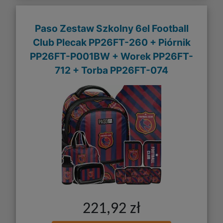
Paso Zestaw Szkolny 6el Football
Club Plecak PP26FT-260 + Piórnik
PP26FT-P001BW + Worek PP26FT-
712 + Torba PP26FT-074
221,92 zł