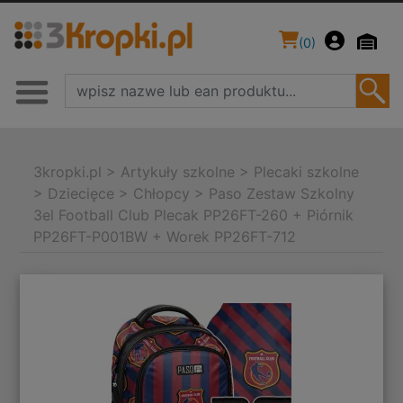
(
0
)
3kropki.pl
>
Artykuły szkolne
>
Plecaki szkolne
>
Dziecięce
>
Chłopcy
>
Paso Zestaw Szkolny
3el Football Club Plecak PP26FT-260 + Piórnik
PP26FT-P001BW + Worek PP26FT-712