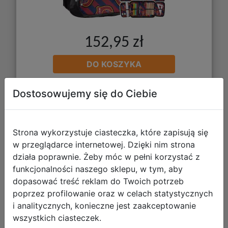
152,95 zł
DO KOSZYKA
Dostosowujemy się do Ciebie
Galeria zdjęć
Strona wykorzystuje ciasteczka, które zapisują się
w przeglądarce internetowej. Dzięki nim strona
działa poprawnie. Żeby móc w pełni korzystać z
funkcjonalności naszego sklepu, w tym, aby
dopasować treść reklam do Twoich potrzeb
Paso Zestaw Szkolny 3el Football
poprzez profilowanie oraz w celach statystycznych
Club Plecak PP26FT-260 + Piórnik
i analitycznych, konieczne jest zaakceptowanie
PP26FT-013 + Worek PP26FT-712
wszystkich ciasteczek.