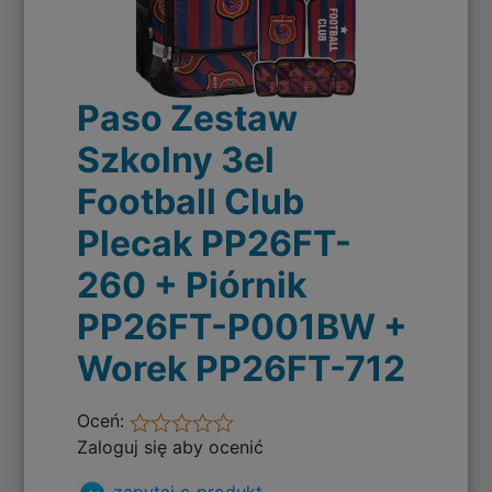
Paso Zestaw
Szkolny 3el
Football Club
Plecak PP26FT-
260 + Piórnik
PP26FT-P001BW +
Worek PP26FT-712
Oceń:
Zaloguj się aby ocenić
zapytaj o produkt