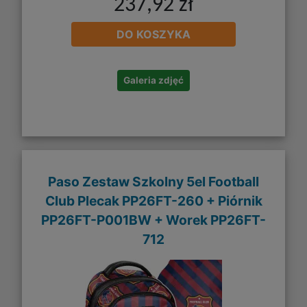
237,92 zł
DO KOSZYKA
Galeria zdjęć
Paso Zestaw Szkolny 5el Football
Club Plecak PP26FT-260 + Piórnik
PP26FT-P001BW + Worek PP26FT-
712