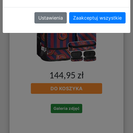
Ustawienia
Zaakceptuj wszystkie
144,95 zł
DO KOSZYKA
Galeria zdjęć