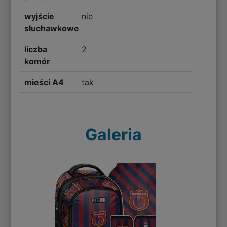
wyjście
nie
słuchawkowe
liczba
2
komór
mieści A4
tak
Galeria