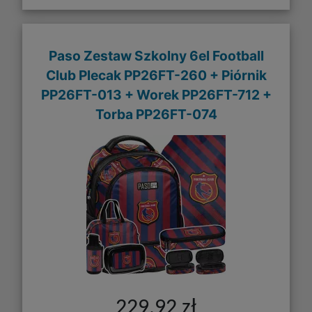
Paso Zestaw Szkolny 6el Football
Club Plecak PP26FT-260 + Piórnik
PP26FT-013 + Worek PP26FT-712 +
Torba PP26FT-074
229,92 zł