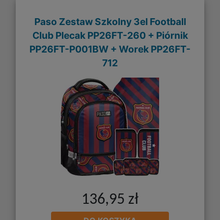
Paso Zestaw Szkolny 3el Football
Club Plecak PP26FT-260 + Piórnik
PP26FT-P001BW + Worek PP26FT-
712
136,95 zł