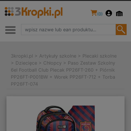
(
0
)
3kropki.pl
>
Artykuły szkolne
>
Plecaki szkolne
>
Dziecięce
>
Chłopcy
>
Paso Zestaw Szkolny
6el Football Club Plecak PP26FT-260 + Piórnik
PP26FT-P001BW + Worek PP26FT-712 + Torba
PP26FT-074