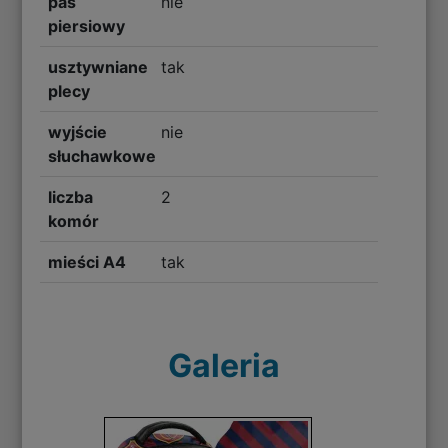
pas
nie
piersiowy
usztywniane
tak
plecy
wyjście
nie
słuchawkowe
liczba
2
komór
mieści A4
tak
Galeria