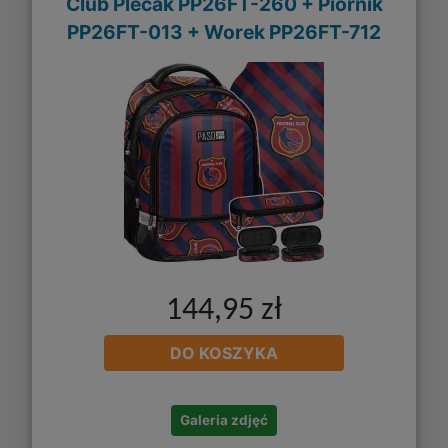
Club Plecak PP26FT-260 + Piórnik
PP26FT-013 + Worek PP26FT-712
144,95 zł
DO KOSZYKA
Galeria zdjęć