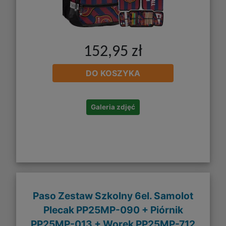
152,95 zł
DO KOSZYKA
Galeria zdjęć
Paso Zestaw Szkolny 6el. Samolot
Plecak PP25MP-090 + Piórnik
PP25MP-013 + Worek PP25MP-712