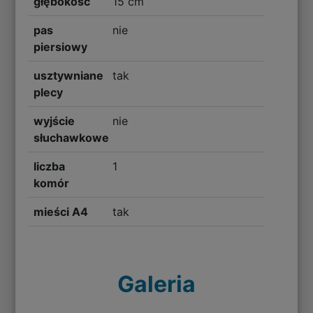
głębokość
15 cm
pas
nie
piersiowy
usztywniane
tak
plecy
wyjście
nie
słuchawkowe
liczba
1
komór
mieści A4
tak
Galeria