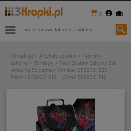
(
0
)
3kropki.pl
>
Artykuły szkolne
>
Tornistry
szkolne
>
Tornistry
>
Paso Zestaw Szkolny 3el
Amazing Spiderman Tornister SP26CC-525 +
Piórnik SP26CC-013 + Worek SP26CC-712