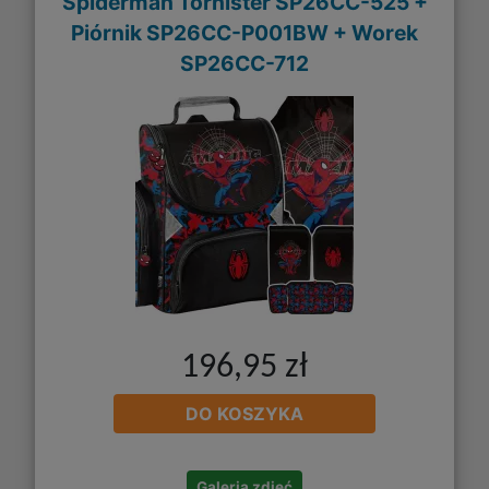
Spiderman Tornister SP26CC-525 +
Piórnik SP26CC-P001BW + Worek
SP26CC-712
196,95 zł
DO KOSZYKA
Galeria zdjęć