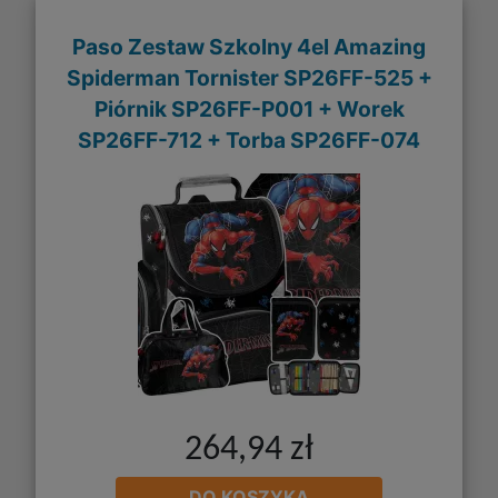
Paso Zestaw Szkolny 4el Amazing
Spiderman Tornister SP26FF-525 +
Piórnik SP26FF-P001 + Worek
SP26FF-712 + Torba SP26FF-074
264,94 zł
DO KOSZYKA