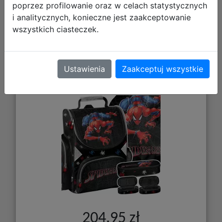
poprzez profilowanie oraz w celach statystycznych
i analitycznych, konieczne jest zaakceptowanie
wszystkich ciasteczek.
Paso Zestaw Szkolny 3el Amazing
Spiderman Tornister SP26FF-525 +
Piórnik SP26FF-013 + Worek
Ustawienia
Zaakceptuj wszystkie
SP26FF-712
204,95 zł