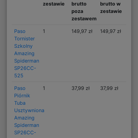
zestawie
brutto
brutto w
poza
zestawie
zestawem
Paso
1
149,97 zł
149,97 zł
Tornister
Szkolny
Amazing
Spiderman
SP26CC-
525
Paso
1
37,99 zł
37,99 zł
Piórnik
Tuba
Usztywniona
Amazing
Spiderman
SP26CC-