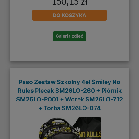
150,15 zł
DO KOSZYKA
Galeria zdjęć
Paso Zestaw Szkolny 4el Smiley No
Rules Plecak SM26LO-260 + Piórnik
SM26LO-P001 + Worek SM26LO-712
+ Torba SM26LO-074