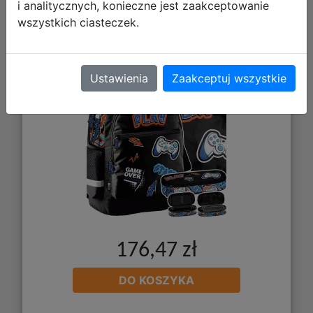
i analitycznych, konieczne jest zaakceptowanie
Paso Zestaw Szkolny 3el Play Plecak
wszystkich ciasteczek.
PP26GH-116 + Piórnik PP26GH-013 +
Worek PP26GH-712
Ustawienia
Zaakceptuj wszystkie
176,47 zł
DO KOSZYKA