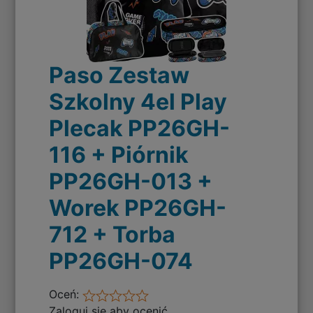
Paso Zestaw
Szkolny 4el Play
Plecak PP26GH-
116 + Piórnik
PP26GH-013 +
Worek PP26GH-
712 + Torba
PP26GH-074
Oceń:
Zaloguj się aby ocenić