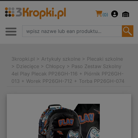
(
0
)
3kropki.pl
>
Artykuły szkolne
>
Plecaki szkolne
>
Dziecięce
>
Chłopcy
>
Paso Zestaw Szkolny
4el Play Plecak PP26GH-116 + Piórnik PP26GH-
013 + Worek PP26GH-712 + Torba PP26GH-074