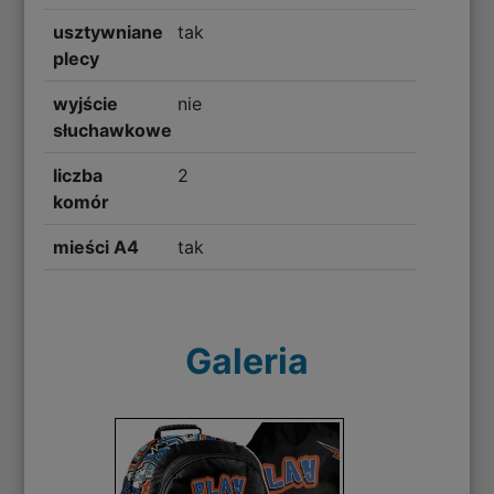
usztywniane
tak
plecy
wyjście
nie
słuchawkowe
liczba
2
komór
mieści A4
tak
Galeria