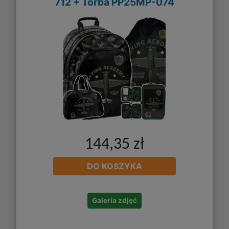
712 + Torba PP25MP-074
144,35 zł
DO KOSZYKA
Galeria zdjęć