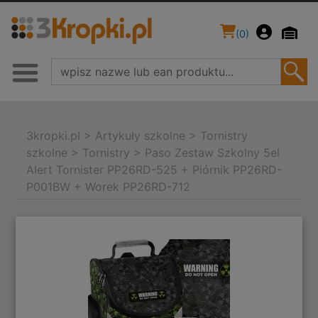
(
0
)
3kropki.pl
>
Artykuły szkolne
>
Tornistry
szkolne
>
Tornistry
>
Paso Zestaw Szkolny 5el
Alert Tornister PP26RD-525 + Piórnik PP26RD-
P001BW + Worek PP26RD-712