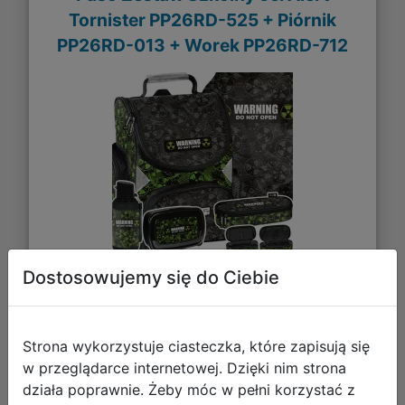
Tornister PP26RD-525 + Piórnik
PP26RD-013 + Worek PP26RD-712
Dostosowujemy się do Ciebie
237,93 zł
DO KOSZYKA
Strona wykorzystuje ciasteczka, które zapisują się
w przeglądarce internetowej. Dzięki nim strona
działa poprawnie. Żeby móc w pełni korzystać z
Galeria zdjęć